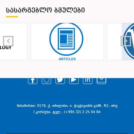
ᲡᲐᲡᲐᲠᲒᲔᲑᲚᲝ ᲑᲛᲣᲚᲔᲑᲘ
მისამართი: 0179, ქ. თბილისი, ი. ჭავჭავაძის გამზ. N1, თსუ
I კორპუსი. ტელ.: (+995 32) 2 25 04 84