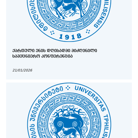
ᲥᲐᲠᲗᲣᲚᲘ ᲔᲜᲘᲡ ᲓᲦᲘᲡᲐᲓᲛᲘ ᲛᲘᲫᲦᲕᲜᲘᲚᲘ
ᲡᲐᲛᲔᲪᲜᲘᲔᲠᲝ ᲙᲝᲜᲤᲔᲠᲔᲜᲪᲘᲐ
21/01/2026