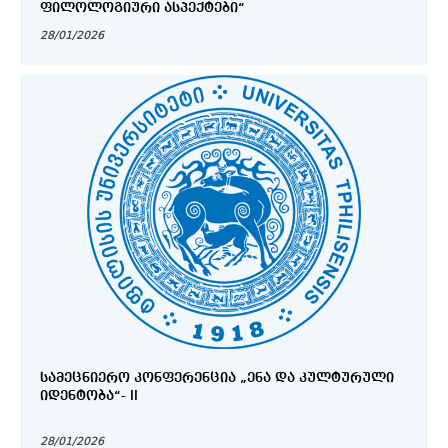
ᲤᲘᲚᲝᲚᲝᲒᲘᲣᲠᲘ ᲐᲡᲞᲔᲥᲢᲔᲑᲘ“
28/01/2026
ᲡᲐᲛᲔᲪᲜᲘᲔᲠᲝ ᲙᲝᲜᲤᲔᲠᲔᲜᲪᲘᲐ „ᲔᲜᲐ ᲓᲐ ᲙᲣᲚᲢᲣᲠᲣᲚᲘ
ᲘᲓᲔᲜᲢᲝᲑᲐ“- II
28/01/2026