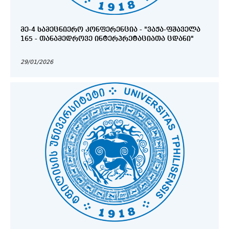
ᲛᲔ-4 ᲡᲐᲛᲔᲪᲜᲘᲔᲠᲝ ᲙᲝᲜᲤᲔᲠᲔᲜᲪᲘᲐ - "ᲕᲐᲟᲐ-ᲤᲨᲐᲕᲔᲚᲐ
165 - ᲗᲐᲜᲐᲛᲔᲓᲠᲝᲕᲔ ᲘᲜᲢᲔᲠᲞᲠᲔᲢᲐᲪᲘᲐᲗᲐ ᲪᲓᲐᲜᲘ"
29/01/2026