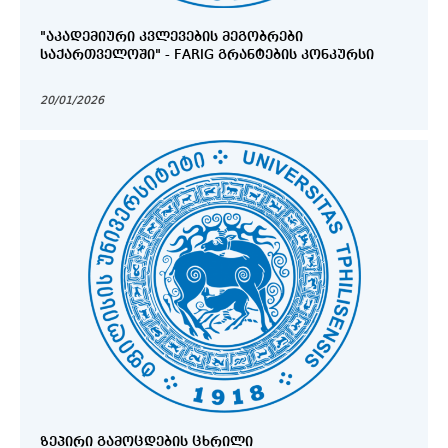
"ᲐᲙᲐᲓᲔᲛᲘᲣᲠᲘ ᲙᲕᲚᲔᲕᲔᲑᲘᲡ ᲛᲔᲒᲝᲑᲠᲔᲑᲘ
ᲡᲐᲥᲐᲠᲗᲕᲔᲚᲝᲨᲘ" - FARIG ᲒᲠᲐᲜᲢᲔᲑᲘᲡ ᲙᲝᲜᲙᲣᲠᲡᲘ
20/01/2026
ᲖᲔᲞᲘᲠᲘ ᲒᲐᲛᲝᲪᲓᲔᲑᲘᲡ ᲪᲮᲠᲘᲚᲘ