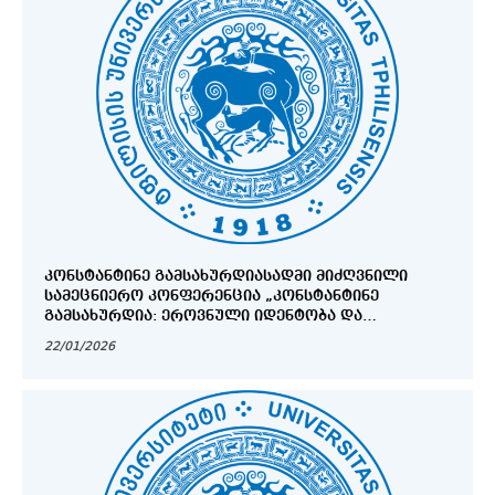
ᲙᲝᲜᲡᲢᲐᲜᲢᲘᲜᲔ ᲒᲐᲛᲡᲐᲮᲣᲠᲓᲘᲐᲡᲐᲓᲛᲘ ᲛᲘᲫᲦᲕᲜᲘᲚᲘ
ᲡᲐᲛᲔᲪᲜᲘᲔᲠᲝ ᲙᲝᲜᲤᲔᲠᲔᲜᲪᲘᲐ „ᲙᲝᲜᲡᲢᲐᲜᲢᲘᲜᲔ
ᲒᲐᲛᲡᲐᲮᲣᲠᲓᲘᲐ: ᲔᲠᲝᲕᲜᲣᲚᲘ ᲘᲓᲔᲜᲢᲝᲑᲐ ᲓᲐ
ᲣᲜᲘᲕᲔᲠᲡᲐᲚᲣᲠᲘ ᲦᲘᲠᲔᲑᲣᲚᲔᲑᲔᲑᲘ“
22/01/2026