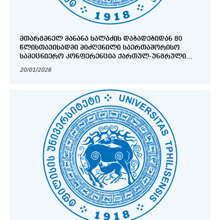
ᲛᲗᲐᲠᲒᲛᲜᲔᲚ ᲛᲐᲜᲐᲜᲐ ᲡᲐᲚᲐᲫᲘᲡ ᲓᲐᲑᲐᲓᲔᲑᲘᲓᲐᲜ 80
ᲬᲚᲘᲡᲗᲐᲕᲘᲡᲐᲓᲛᲘ ᲛᲘᲫᲦᲕᲜᲘᲚᲘ ᲡᲐᲔᲠᲗᲐᲨᲝᲠᲘᲡᲝ
ᲡᲐᲛᲔᲪᲜᲘᲔᲠᲝ ᲙᲝᲜᲤᲔᲠᲔᲜᲪᲘᲐ ᲥᲐᲠᲗᲣᲚ-ᲣᲜᲒᲠᲣᲚᲘ
ᲚᲘᲢᲔᲠᲐᲢᲣᲠᲣᲚ-ᲙᲣᲚᲢᲣᲠᲣᲚᲘ ᲣᲠᲗᲘᲔᲠᲗᲝᲑᲔᲑᲘ
20/01/2026