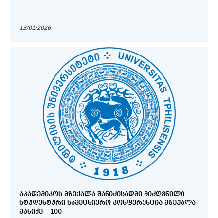
13/01/2026
ᲐᲙᲐᲓᲔᲛᲘᲙᲝᲡ ᲛᲖᲔᲥᲐᲚᲐ ᲨᲐᲜᲘᲫᲘᲡᲐᲓᲛᲘ ᲛᲘᲫᲦᲕᲜᲘᲚᲘ
ᲡᲢᲣᲓᲔᲜᲢᲣᲠᲘ ᲡᲐᲛᲔᲪᲜᲘᲔᲠᲝ ᲙᲝᲜᲤᲔᲠᲔᲜᲪᲘᲐ ᲛᲖᲔᲥᲐᲚᲐ
ᲨᲐᲜᲘᲫᲔ – 100