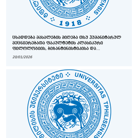
ᲪᲮᲐᲓᲓᲔᲑᲐ ᲛᲐᲡᲐᲚᲔᲑᲘᲡ ᲛᲘᲦᲔᲑᲐ ᲗᲡᲣ ᲰᲣᲛᲐᲜᲘᲢᲐᲠᲣᲚ
ᲛᲔᲪᲜᲘᲔᲠᲔᲑᲐᲗᲐ ᲤᲐᲙᲣᲚᲢᲔᲢᲘᲡ ᲙᲚᲐᲡᲘᲙᲣᲠᲘ
ᲤᲘᲚᲝᲚᲝᲒᲘᲘᲡ, ᲑᲘᲖᲐᲜᲢᲘᲜᲘᲡᲢᲘᲙᲘᲡᲐ ᲓᲐ
ᲜᲔᲝᲒᲠᲔᲪᲘᲡᲢᲘᲙᲘᲡ ᲘᲜᲡᲢᲘᲢᲣᲢᲘᲡ ᲠᲔᲪᲔᲜᲖᲘᲠᲔᲑᲐᲓᲘ
20/01/2026
ᲑᲔᲭᲓᲣᲠᲘ ᲓᲐ ᲔᲚᲔᲥᲢᲠᲝᲜᲣᲚᲘ ᲡᲐᲛᲔᲪᲜᲘᲔᲠᲝ
ᲟᲣᲠᲜᲐᲚᲘᲡᲐᲗᲕᲘᲡ