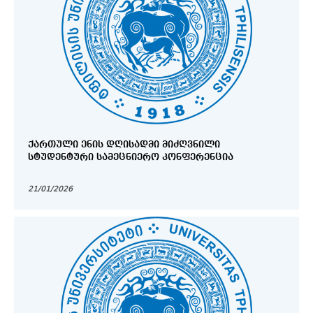
ᲥᲐᲠᲗᲣᲚᲘ ᲔᲜᲘᲡ ᲓᲦᲘᲡᲐᲓᲛᲘ ᲛᲘᲫᲦᲕᲜᲘᲚᲘ
ᲡᲢᲣᲓᲔᲜᲢᲣᲠᲘ ᲡᲐᲛᲔᲪᲜᲘᲔᲠᲝ ᲙᲝᲜᲤᲔᲠᲔᲜᲪᲘᲐ
21/01/2026