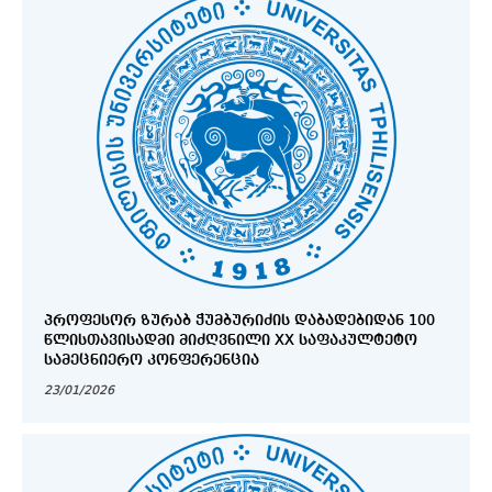
ᲞᲠᲝᲤᲔᲡᲝᲠ ᲖᲣᲠᲐᲑ ᲭᲣᲛᲑᲣᲠᲘᲫᲘᲡ ᲓᲐᲑᲐᲓᲔᲑᲘᲓᲐᲜ 100
ᲬᲚᲘᲡᲗᲐᲕᲘᲡᲐᲓᲛᲘ ᲛᲘᲫᲦᲕᲜᲘᲚᲘ XX ᲡᲐᲤᲐᲙᲣᲚᲢᲔᲢᲝ
ᲡᲐᲛᲔᲪᲜᲘᲔᲠᲝ ᲙᲝᲜᲤᲔᲠᲔᲜᲪᲘᲐ
23/01/2026