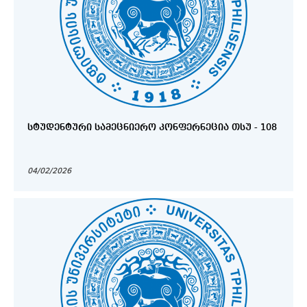
ᲡᲢᲣᲓᲔᲜᲢᲣᲠᲘ ᲡᲐᲛᲔᲪᲜᲘᲔᲠᲝ ᲙᲝᲜᲤᲔᲠᲜᲔᲪᲘᲐ ᲗᲡᲣ - 108
04/02/2026