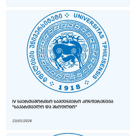
IV ᲡᲐᲔᲠᲗᲐᲨᲝᲠᲘᲡᲝ ᲡᲐᲛᲔᲪᲜᲘᲔᲠᲝ ᲙᲝᲜᲤᲔᲠᲔᲜᲪᲘᲐ
"ᲡᲐᲥᲐᲠᲗᲕᲔᲚᲝ ᲓᲐ ᲛᲡᲝᲤᲚᲘᲝ"
23/01/2026