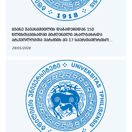
ᲘᲕᲐᲜᲔ ᲯᲐᲕᲐᲮᲘᲨᲕᲘᲚᲘᲡ ᲓᲐᲑᲐᲓᲔᲑᲘᲓᲐᲜ 150
ᲬᲚᲘᲡᲗᲐᲕᲘᲡᲐᲓᲛᲘ ᲛᲘᲫᲦᲕᲜᲘᲚᲘ ᲐᲮᲐᲚᲒᲐᲖᲠᲓᲐ
ᲐᲠᲥᲔᲝᲚᲝᲒᲗᲐ ᲕᲐᲠᲫᲘᲘᲡ ᲛᲔ-17 ᲡᲐᲔᲠᲗᲐᲨᲝᲠᲘᲡᲝ
ᲙᲝᲜᲤᲔᲠᲔᲜᲪᲘᲐ
29/01/2026