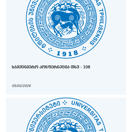
ᲡᲐᲛᲔᲪᲜᲘᲔᲠᲝ ᲙᲝᲜᲤᲔᲠᲜᲔᲪᲘᲐ ᲗᲡᲣ - 108
05/02/2026