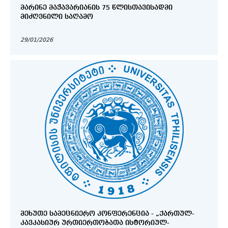
ᲛᲐᲠᲘᲜᲔ ᲛᲐᲭᲐᲕᲐᲠᲘᲐᲜᲘᲡ 75 ᲬᲚᲘᲡᲗᲐᲕᲘᲡᲐᲓᲛᲘ
ᲛᲘᲫᲦᲕᲜᲘᲚᲘ ᲡᲐᲦᲐᲛᲝ
29/01/2026
ᲛᲔᲮᲣᲗᲔ ᲡᲐᲛᲔᲪᲜᲘᲔᲠᲝ ᲙᲝᲜᲤᲔᲠᲔᲜᲪᲘᲐ - „ᲥᲐᲠᲗᲣᲚ-
ᲙᲐᲕᲙᲐᲡᲘᲣᲠ ᲣᲠᲗᲘᲔᲠᲗᲝᲑᲐᲗᲐ ᲘᲡᲢᲝᲠᲘᲣᲚ-