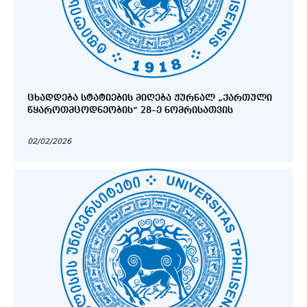
ᲪᲮᲐᲓᲓᲔᲑᲐ ᲡᲢᲐᲢᲘᲔᲑᲘᲡ ᲛᲘᲦᲔᲑᲐ ᲟᲣᲠᲜᲐᲚ „ᲥᲐᲠᲗᲣᲚᲘ
ᲬᲧᲐᲠᲝᲗᲛᲪᲝᲓᲜᲔᲝᲑᲘᲡ“ 28–Ე ᲜᲝᲛᲠᲘᲡᲐᲗᲕᲘᲡ
02/02/2026