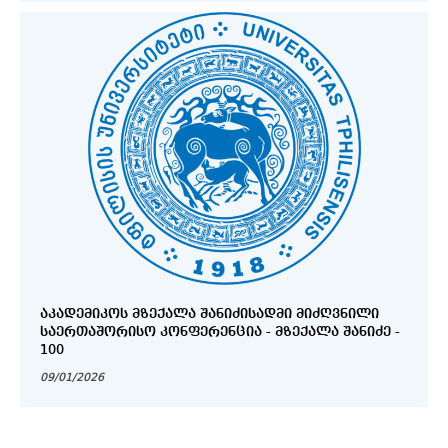
ᲐᲙᲐᲓᲔᲛᲘᲙᲝᲡ ᲛᲖᲔᲥᲐᲚᲐ ᲨᲐᲜᲘᲫᲘᲡᲐᲓᲛᲘ ᲛᲘᲫᲦᲕᲜᲘᲚᲘ
ᲡᲐᲔᲠᲗᲐᲨᲝᲠᲘᲡᲝ ᲙᲝᲜᲤᲔᲠᲔᲜᲪᲘᲐ - ᲛᲖᲔᲥᲐᲚᲐ ᲨᲐᲜᲘᲫᲔ -
100
09/01/2026