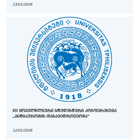
13/01/2026
XII ᲧᲝᲕᲔᲚᲬᲚᲘᲣᲠᲘ ᲡᲢᲣᲓᲔᲜᲢᲣᲠᲘ ᲙᲝᲜᲤᲔᲠᲔᲜᲪᲘᲐ
„ᲐᲜᲢᲘᲙᲣᲠᲝᲑᲘᲡ ᲗᲐᲜᲐᲛᲔᲓᲠᲝᲕᲔᲝᲑᲐ“
12/01/2026