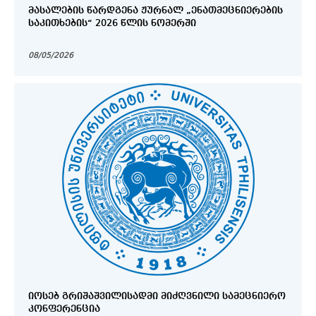
ᲛᲐᲡᲐᲚᲔᲑᲘᲡ ᲬᲐᲠᲓᲒᲔᲜᲐ ᲟᲣᲠᲜᲐᲚ „ᲔᲜᲐᲗᲛᲔᲪᲜᲘᲔᲠᲔᲑᲘᲡ
ᲡᲐᲙᲘᲗᲮᲔᲑᲘᲡ“ 2026 ᲬᲚᲘᲡ ᲜᲝᲛᲔᲠᲨᲘ
08/05/2026
ᲘᲝᲡᲔᲑ ᲒᲠᲘᲨᲐᲨᲕᲘᲚᲘᲡᲐᲓᲛᲘ ᲛᲘᲫᲦᲕᲜᲘᲚᲘ ᲡᲐᲛᲔᲪᲜᲘᲔᲠᲝ
ᲙᲝᲜᲤᲔᲠᲔᲜᲪᲘᲐ