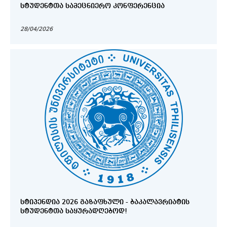
ᲡᲢᲣᲓᲔᲜᲢᲗᲐ ᲡᲐᲛᲔᲪᲜᲘᲔᲠᲝ ᲙᲝᲜᲤᲔᲠᲔᲜᲪᲘᲐ
28/04/2026
ᲡᲢᲘᲞᲔᲜᲓᲘᲐ 2026 ᲒᲐᲖᲐᲤᲮᲣᲚᲘ - ᲑᲐᲙᲐᲚᲐᲕᲠᲘᲐᲢᲘᲡ
ᲡᲢᲣᲓᲔᲜᲢᲗᲐ ᲡᲐᲧᲣᲠᲐᲓᲦᲔᲑᲝᲓ!