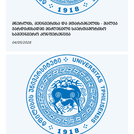
ᲛᲬᲔᲠᲚᲘᲡ, ᲛᲔᲪᲜᲘᲔᲠᲘᲡᲐ ᲓᲐ ᲛᲗᲐᲠᲒᲛᲜᲔᲚᲘᲡ - ᲨᲐᲚᲕᲐ
ᲕᲐᲠᲓᲘᲫᲘᲡᲐᲓᲛᲘ ᲛᲘᲫᲦᲕᲜᲘᲚᲘ ᲡᲐᲔᲠᲗᲐᲨᲝᲠᲘᲡᲝ
ᲡᲐᲛᲔᲪᲜᲘᲔᲠᲝ ᲙᲝᲜᲤᲔᲠᲔᲜᲪᲘᲐ
04/05/2026