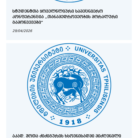
ᲡᲢᲣᲓᲔᲜᲢᲗᲐ ᲧᲝᲕᲔᲚᲬᲚᲘᲣᲠᲘ ᲡᲐᲛᲔᲪᲜᲘᲔᲠᲝ
ᲙᲝᲜᲤᲔᲠᲔᲜᲪᲘᲐ ,,ᲗᲐᲜᲐᲛᲔᲓᲠᲝᲕᲔᲝᲑᲘᲡ ᲛᲝᲠᲐᲚᲣᲠᲘ
ᲒᲐᲛᲝᲬᲕᲔᲕᲔᲑᲘ”
29/04/2026
ᲐᲙᲐᲓ. ᲨᲝᲗᲐ ᲫᲘᲫᲘᲒᲣᲠᲘᲡ ᲮᲡᲝᲕᲜᲘᲡᲐᲓᲛᲘ ᲛᲘᲫᲦᲕᲜᲘᲚᲘ