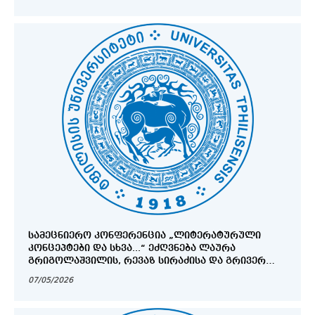
ᲡᲐᲛᲔᲪᲜᲘᲔᲠᲝ ᲙᲝᲜᲤᲔᲠᲔᲜᲪᲘᲐ „ᲚᲘᲢᲔᲠᲐᲢᲣᲠᲣᲚᲘ
ᲙᲝᲜᲪᲔᲞᲢᲔᲑᲘ ᲓᲐ ᲡᲮᲕᲐ...“ ᲔᲫᲦᲕᲜᲔᲑᲐ ᲚᲐᲣᲠᲐ
ᲒᲠᲘᲒᲝᲚᲐᲨᲕᲘᲚᲘᲡ, ᲠᲔᲕᲐᲖ ᲡᲘᲠᲐᲫᲘᲡᲐ ᲓᲐ ᲒᲠᲘᲕᲔᲠ
ᲤᲐᲠᲣᲚᲐᲕᲐᲡ ᲓᲐᲑᲐᲓᲔᲑᲘᲓᲐᲜ 90 ᲬᲚᲘᲡ ᲘᲣᲑᲘᲚᲔᲡ
07/05/2026