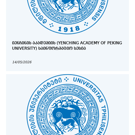
ᲘᲔᲜᲩᲘᲜᲘᲡ ᲐᲙᲐᲓᲔᲛᲘᲘᲡ (YENCHING ACADEMY OF PEKING
UNIVERSITY) ᲡᲐᲘᲜᲤᲝᲠᲛᲐᲪᲘᲝ ᲡᲔᲡᲘᲐ
14/05/2026