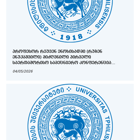
ᲞᲠᲝᲤᲔᲡᲝᲠ ᲠᲔᲣᲕᲔᲜ ᲔᲜᲝᲮᲘᲡᲐᲓᲛᲘ (ᲠᲣᲑᲔᲜ
ᲔᲜᲣᲥᲐᲨᲕᲘᲚᲘ) ᲛᲘᲫᲦᲕᲜᲘᲚᲘ ᲞᲘᲠᲕᲔᲚᲘ
ᲡᲐᲔᲠᲗᲐᲨᲝᲠᲘᲡᲝ ᲡᲐᲛᲔᲪᲜᲘᲔᲠᲝ ᲙᲝᲜᲤᲔᲠᲔᲜᲪᲘᲐ
"ᲥᲐᲠᲗᲕᲔᲚᲘ ᲔᲑᲠᲐᲔᲚᲝᲑᲐ ᲝᲠ ᲡᲐᲛᲨᲝᲑᲚᲝᲨᲘ:
04/05/2026
ᲘᲡᲢᲝᲠᲘᲐ, ᲛᲔᲛᲙᲕᲘᲓᲠᲔᲝᲑᲐ ᲓᲐ ᲘᲓᲔᲜᲢᲝᲑᲐ"