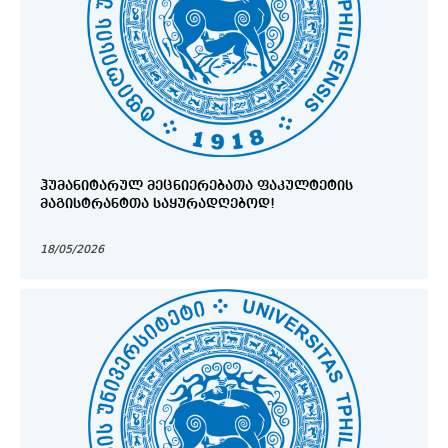
ᲰᲣᲛᲐᲜᲘᲢᲐᲠᲣᲚ ᲛᲔᲪᲜᲘᲔᲠᲔᲑᲐᲗᲐ ᲤᲐᲙᲣᲚᲢᲔᲢᲘᲡ
ᲛᲐᲒᲘᲡᲢᲠᲐᲜᲢᲗᲐ ᲡᲐᲧᲣᲠᲐᲓᲦᲔᲑᲝᲓ!
18/05/2026