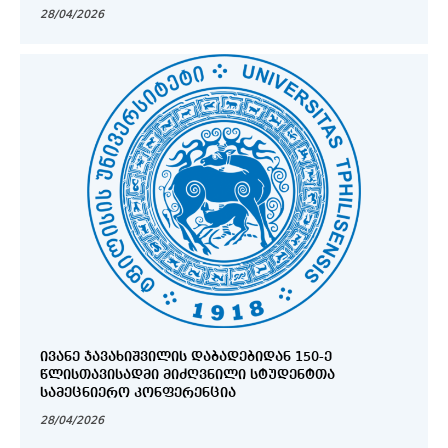
28/04/2026
ᲘᲕᲐᲜᲔ ᲯᲐᲕᲐᲮᲘᲨᲕᲘᲚᲘᲡ ᲓᲐᲑᲐᲓᲔᲑᲘᲓᲐᲜ 150-Ე
ᲬᲚᲘᲡᲗᲐᲕᲘᲡᲐᲓᲛᲘ ᲛᲘᲫᲦᲕᲜᲘᲚᲘ ᲡᲢᲣᲓᲔᲜᲢᲗᲐ
ᲡᲐᲛᲔᲪᲜᲘᲔᲠᲝ ᲙᲝᲜᲤᲔᲠᲔᲜᲪᲘᲐ
28/04/2026