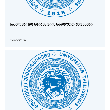
ᲡᲐᲮᲔᲚᲛᲬᲘᲤᲝ ᲡᲢᲘᲞᲔᲜᲓᲘᲘᲡ ᲡᲐᲑᲝᲚᲝᲝ ᲨᲔᲓᲔᲒᲔᲑᲘ
14/05/2026