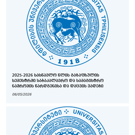
2025-2026 ᲡᲐᲡᲬᲐᲕᲚᲝ ᲬᲚᲘᲡ ᲒᲐᲖᲐᲤᲮᲣᲚᲘᲡ
ᲡᲔᲛᲔᲡᲢᲠᲨᲘ ᲡᲐᲑᲐᲙᲐᲚᲐᲕᲠᲝ ᲓᲐ ᲡᲐᲛᲐᲒᲘᲡᲢᲠᲝ
ᲜᲐᲨᲠᲝᲛᲘᲡ ᲬᲐᲠᲓᲒᲔᲜᲘᲡᲐ ᲓᲐ ᲓᲐᲪᲕᲘᲡ ᲕᲐᲓᲔᲑᲘ
06/05/2026