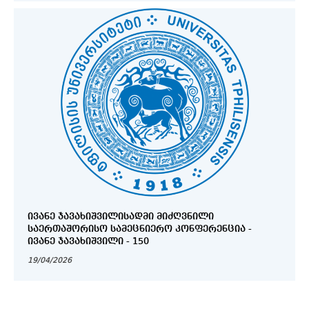
ᲘᲕᲐᲜᲔ ᲯᲐᲕᲐᲮᲘᲨᲕᲘᲚᲘᲡᲐᲓᲛᲘ ᲛᲘᲫᲦᲕᲜᲘᲚᲘ
ᲡᲐᲔᲠᲗᲐᲨᲝᲠᲘᲡᲝ ᲡᲐᲛᲔᲪᲜᲘᲔᲠᲝ ᲙᲝᲜᲤᲔᲠᲔᲜᲪᲘᲐ -
ᲘᲕᲐᲜᲔ ᲯᲐᲕᲐᲮᲘᲨᲕᲘᲚᲘ - 150
19/04/2026