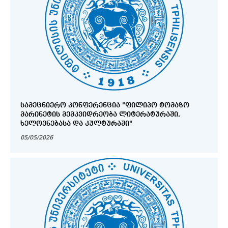
ᲡᲐᲛᲔᲪᲜᲘᲔᲠᲝ ᲙᲝᲜᲤᲔᲠᲔᲜᲪᲘᲐ "ᲤᲘᲚᲘᲞᲝ ᲢᲝᲛᲐᲖᲝ
ᲛᲐᲠᲘᲜᲔᲢᲘᲡ ᲛᲔᲛᲙᲕᲘᲓᲠᲔᲝᲑᲐ ᲚᲘᲢᲔᲠᲐᲢᲣᲠᲐᲨᲘ,
ᲮᲔᲚᲝᲕᲜᲔᲑᲐᲡᲐ ᲓᲐ ᲙᲣᲚᲢᲣᲠᲐᲨᲘ"
05/05/2026