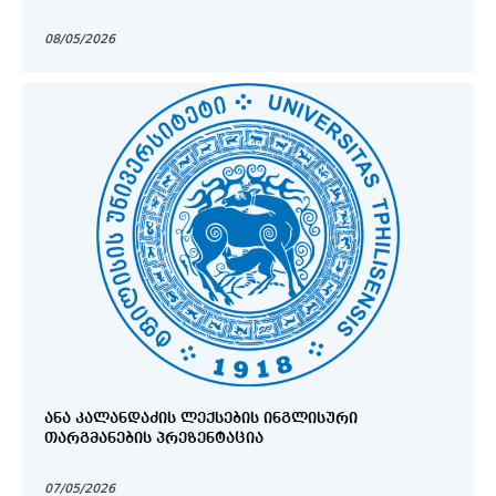
08/05/2026
ᲐᲜᲐ ᲙᲐᲚᲐᲜᲓᲐᲫᲘᲡ ᲚᲔᲥᲡᲔᲑᲘᲡ ᲘᲜᲒᲚᲘᲡᲣᲠᲘ
ᲗᲐᲠᲒᲛᲐᲜᲔᲑᲘᲡ ᲞᲠᲔᲖᲔᲜᲢᲐᲪᲘᲐ
07/05/2026