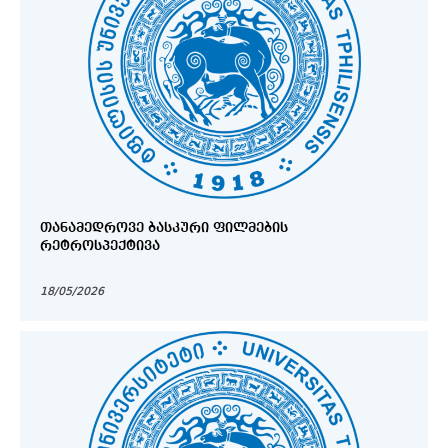
ᲗᲐᲜᲐᲛᲔᲓᲠᲝᲕᲔ ᲑᲐᲡᲙᲣᲠᲘ ᲤᲘᲚᲛᲔᲑᲘᲡ
ᲠᲔᲢᲠᲝᲡᲞᲔᲥᲢᲘᲕᲐ
18/05/2026