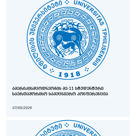
ᲐᲛᲔᲠᲘᲙᲘᲡᲛᲪᲝᲓᲜᲔᲝᲑᲘᲡ ᲛᲔ-11 ᲡᲢᲣᲓᲔᲜᲢᲣᲠᲘ
ᲡᲐᲔᲠᲗᲐᲨᲝᲠᲘᲡᲝ ᲡᲐᲛᲔᲪᲜᲘᲔᲠᲝ ᲙᲝᲜᲤᲔᲠᲔᲜᲪᲘᲐ
07/05/2026