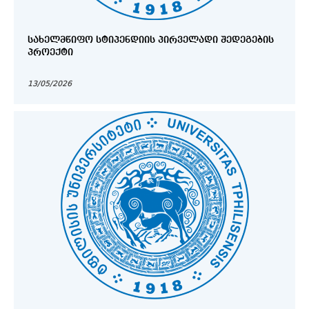
ᲡᲐᲮᲔᲚᲛᲬᲘᲤᲝ ᲡᲢᲘᲞᲔᲜᲓᲘᲘᲡ ᲞᲘᲠᲕᲔᲚᲐᲓᲘ ᲨᲔᲓᲔᲒᲔᲑᲘᲡ
ᲞᲠᲝᲔᲥᲢᲘ
13/05/2026