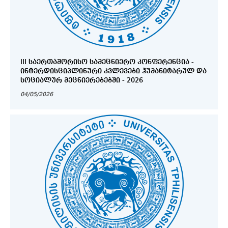
III ᲡᲐᲔᲠᲗᲐᲨᲝᲠᲘᲡᲝ ᲡᲐᲛᲔᲪᲜᲘᲔᲠᲝ ᲙᲝᲜᲤᲔᲠᲔᲜᲪᲘᲐ -
ᲘᲜᲢᲔᲠᲓᲘᲡᲪᲘᲞᲚᲘᲜᲣᲠᲘ ᲙᲕᲚᲔᲕᲔᲑᲘ ᲰᲣᲛᲐᲜᲘᲢᲐᲠᲣᲚ ᲓᲐ
ᲡᲝᲪᲘᲐᲚᲣᲠ ᲛᲔᲪᲜᲘᲔᲠᲔᲑᲔᲑᲨᲘ - 2026
04/05/2026