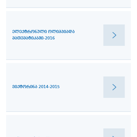
ᲔᲚᲔᲥᲢᲠᲝᲜᲣᲚᲘ ᲝᲚᲘᲛᲞᲘᲐᲓᲐ
ᲛᲐᲗᲔᲛᲐᲢᲘᲙᲐᲨᲘ-2016
ᲕᲘᲥᲢᲝᲠᲘᲜᲐ 2014-2015