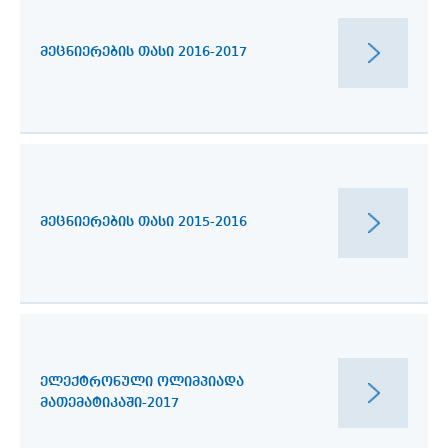
ᲛᲔᲪᲜᲘᲔᲠᲔᲑᲘᲡ ᲗᲐᲡᲘ 2016-2017
ᲛᲔᲪᲜᲘᲔᲠᲔᲑᲘᲡ ᲗᲐᲡᲘ 2015-2016
ᲔᲚᲔᲥᲢᲠᲝᲜᲣᲚᲘ ᲝᲚᲘᲛᲞᲘᲐᲓᲐ
ᲛᲐᲗᲔᲛᲐᲢᲘᲙᲐᲨᲘ-2017