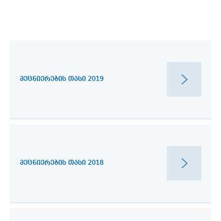
ᲛᲔᲪᲜᲘᲔᲠᲔᲑᲘᲡ ᲗᲐᲡᲘ 2019
ᲛᲔᲪᲜᲘᲔᲠᲔᲑᲘᲡ ᲗᲐᲡᲘ 2018