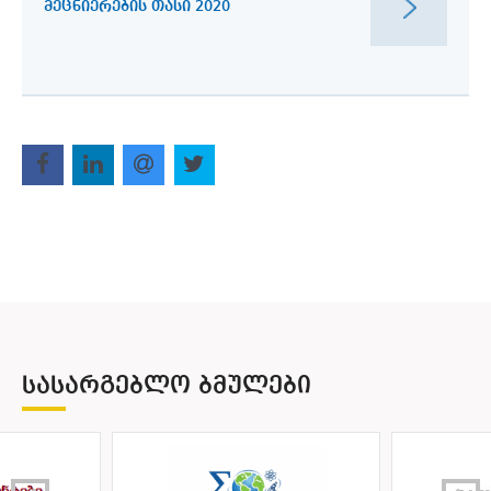
ᲛᲔᲪᲜᲘᲔᲠᲔᲑᲘᲡ ᲗᲐᲡᲘ 2020
ᲡᲐᲡᲐᲠᲒᲔᲑᲚᲝ ᲑᲛᲣᲚᲔᲑᲘ