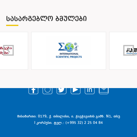
ᲡᲐᲡᲐᲠᲒᲔᲑᲚᲝ ᲑᲛᲣᲚᲔᲑᲘ
მისამართი: 0179, ქ. თბილისი, ი. ჭავჭავაძის გამზ. N1, თსუ
I კორპუსი. ტელ.: (+995 32) 2 25 04 84