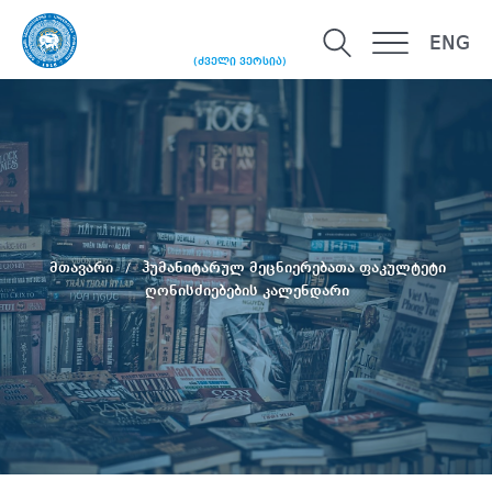
ENG
(ძველი ვერსია)
მთავარი
ჰუმანიტარულ მეცნიერებათა ფაკულტეტი
ღონისძიებების კალენდარი