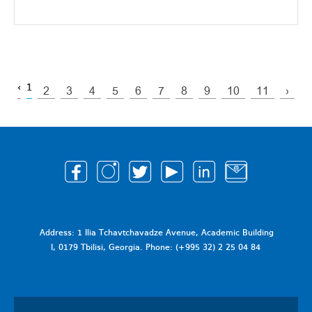
‹
1
2
3
4
5
6
7
8
9
10
11
›
Address: 1 Ilia Tchavtchavadze Avenue, Academic Building
I, 0179 Tbilisi, Georgia. Phone: (+995 32) 2 25 04 84