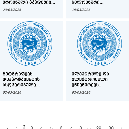
ᲔᲠᲝᲕᲜᲣᲚᲘ ᲐᲙᲐᲓᲔᲛᲘᲘᲡ
ᲮᲔᲚᲝᲕᲜᲣᲠᲘ
85-Ე ᲬᲚᲘᲡᲗᲐᲕᲗᲐᲜ
ᲘᲜᲢᲔᲚᲔᲥᲢᲘᲡ ᲙᲕᲚᲔᲕᲘᲡᲐ
23/03/2026
19/03/2026
ᲓᲐᲙᲐᲕᲨᲘᲠᲔᲑᲣᲚᲘ
ᲓᲐ ᲘᲜᲝᲕᲐᲪᲘᲘᲡ
ᲡᲐᲛᲔᲪᲜᲘᲔᲠᲝ
ᲒᲐᲫᲚᲘᲔᲠᲔᲑᲐ
ᲙᲝᲜᲤᲔᲠᲔᲜᲪᲘᲘᲡ ᲨᲔᲡᲐᲮᲔᲑ
ᲐᲦᲛᲝᲡᲐᲕᲚᲔᲗ
ᲞᲐᲠᲢᲜᲘᲝᲠᲝᲑᲘᲡ
ᲠᲔᲒᲘᲝᲜᲨᲘ ᲙᲕᲚᲔᲕᲘᲗᲘ
ᲡᲠᲣᲚᲧᲝᲤᲘᲡ
ᲛᲘᲡᲐᲦᲬᲔᲕᲐᲓ
ᲒᲔᲝᲒᲠᲐᲤᲘᲘᲡ
ᲔᲚᲔᲥᲢᲠᲣᲚᲘ ᲓᲐ
ᲓᲔᲞᲐᲠᲢᲐᲛᲔᲜᲢᲘᲡ
ᲔᲚᲔᲥᲢᲠᲝᲜᲣᲚᲘ
ᲐᲡᲝᲪᲘᲠᲔᲑᲣᲚᲘ
ᲘᲜᲟᲘᲜᲔᲠᲘᲘᲡ
ᲞᲠᲝᲤᲔᲡᲝᲠᲘᲡ
ᲓᲔᲞᲐᲠᲢᲐᲛᲔᲜᲢᲘᲡ
02/03/2026
02/03/2026
ᲐᲙᲐᲓᲔᲛᲘᲣᲠᲘ
ᲐᲡᲝᲪᲘᲠᲔᲑᲣᲚᲘ
ᲗᲐᲜᲐᲛᲓᲔᲑᲝᲑᲘᲡ
ᲞᲠᲝᲤᲔᲡᲝᲠᲘᲡ
ᲓᲐᲡᲐᲙᲐᲕᲔᲑᲚᲐᲓ
ᲐᲙᲐᲓᲔᲛᲘᲣᲠᲘ
ᲒᲐᲛᲝᲪᲮᲐᲓᲔᲑᲣᲚᲘ
ᲗᲐᲜᲐᲛᲓᲔᲑᲝᲑᲘᲡ
ᲙᲝᲜᲙᲣᲠᲡᲘᲡ ᲨᲔᲓᲔᲒᲔᲑᲘ
ᲓᲐᲡᲐᲙᲐᲕᲔᲑᲚᲐᲓ
ᲒᲐᲛᲝᲪᲮᲐᲓᲔᲑᲣᲚᲘ
2
...
‹
1
3
4
5
6
7
8
29
30
›
ᲙᲝᲜᲙᲣᲠᲡᲘᲡ ᲨᲔᲓᲔᲒᲔᲑᲘ