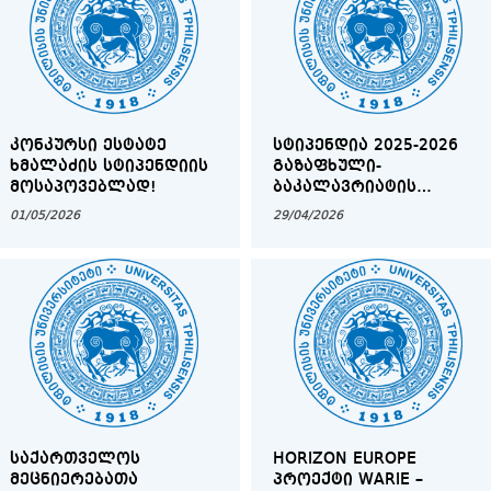
ᲙᲝᲜᲙᲣᲠᲡᲘ ᲔᲡᲢᲐᲢᲔ
ᲡᲢᲘᲞᲔᲜᲓᲘᲐ 2025-2026
ᲮᲛᲐᲚᲐᲫᲘᲡ ᲡᲢᲘᲞᲔᲜᲓᲘᲘᲡ
ᲒᲐᲖᲐᲤᲮᲣᲚᲘ-
ᲛᲝᲡᲐᲞᲝᲕᲔᲑᲚᲐᲓ!
ᲑᲐᲙᲐᲚᲐᲕᲠᲘᲐᲢᲘᲡ
ᲡᲢᲣᲓᲔᲜᲢᲗᲐ
01/05/2026
29/04/2026
ᲡᲐᲧᲣᲠᲐᲓᲦᲔᲑᲝᲓ!
ᲡᲐᲥᲐᲠᲗᲕᲔᲚᲝᲡ
HORIZON EUROPE
ᲛᲔᲪᲜᲘᲔᲠᲔᲑᲐᲗᲐ
ᲞᲠᲝᲔᲥᲢᲘ WARIE –