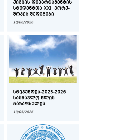
ᲥᲘᲛᲘᲘᲡ ᲓᲔᲞᲐᲠᲢᲐᲛᲔᲜᲢᲘᲡ
ᲡᲢᲣᲓᲔᲜᲢᲗᲐ XXI ᲕᲝᲠᲥ-
ᲨᲝᲞᲘᲡ ᲨᲔᲓᲔᲒᲔᲑᲘ
10/06/2026
ᲡᲢᲘᲞᲔᲜᲓᲘᲐ-2025-2026
ᲡᲐᲡᲬᲐᲕᲚᲝ ᲬᲚᲘᲡ
ᲒᲐᲖᲐᲤᲮᲣᲚᲘᲡ
ᲡᲔᲛᲔᲡᲢᲠᲘᲡ ᲨᲔᲓᲔᲒᲔᲑᲘ
13/05/2026