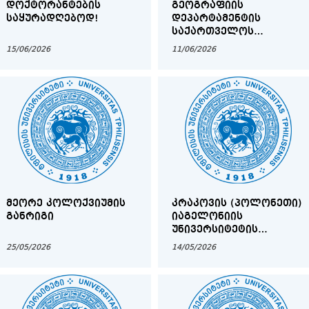
ᲓᲝᲥᲢᲝᲠᲐᲜᲢᲔᲑᲘᲡ
ᲒᲔᲝᲒᲠᲐᲤᲘᲘᲡ
ᲡᲐᲧᲣᲠᲐᲓᲦᲔᲑᲝᲓ!
ᲓᲔᲞᲐᲠᲢᲐᲛᲔᲜᲢᲘᲡ
ᲡᲐᲥᲐᲠᲗᲕᲔᲚᲝᲡ
ᲒᲔᲝᲒᲠᲐᲤᲘᲘᲡᲐ ᲓᲐ
15/06/2026
11/06/2026
ᲚᲐᲜᲓᲨᲐᲤᲢᲣᲠᲘ
ᲓᲐᲒᲔᲒᲛᲐᲠᲔᲑᲘᲡ
ᲙᲐᲗᲔᲓᲠᲘᲡ
ᲐᲡᲝᲪᲘᲠᲔᲑᲣᲚᲘ
ᲞᲠᲝᲤᲔᲡᲝᲠᲘᲡ
ᲐᲙᲐᲓᲔᲛᲘᲣᲠᲘ
ᲗᲐᲜᲐᲛᲓᲔᲑᲝᲑᲘᲡ
ᲓᲐᲡᲐᲙᲐᲕᲔᲑᲚᲐᲓ
ᲨᲔᲡᲐᲠᲩᲔᲕᲘ
ᲡᲐᲙᲝᲜᲙᲣᲠᲡᲝ ᲙᲝᲛᲘᲡᲘᲘᲡ
ᲝᲥᲛᲔᲑᲘ
ᲛᲔᲝᲠᲔ ᲙᲝᲚᲝᲥᲕᲘᲣᲛᲘᲡ
ᲙᲠᲐᲙᲝᲕᲘᲡ (ᲞᲝᲚᲝᲜᲔᲗᲘ)
ᲒᲐᲜᲠᲘᲒᲘ
ᲘᲐᲒᲔᲚᲝᲜᲘᲘᲡ
ᲣᲜᲘᲕᲔᲠᲡᲘᲢᲔᲢᲘᲡ
ᲐᲡᲘᲡᲢᲔᲜᲢ
25/05/2026
14/05/2026
ᲞᲠᲝᲤᲔᲡᲝᲠᲘᲡ ᲞᲘᲝᲢᲠ
ᲚᲐᲞᲩᲘᲙᲘᲡ ᲚᲔᲥᲪᲘᲐ
ᲗᲑᲘᲚᲘᲡᲘᲡ
ᲡᲐᲮᲔᲚᲛᲬᲘᲤᲝ
ᲣᲜᲘᲕᲔᲠᲡᲘᲢᲔᲢᲨᲘ