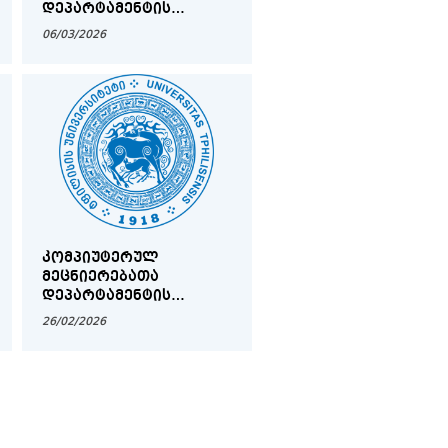
ᲓᲔᲞᲐᲠᲢᲐᲛᲔᲜᲢᲘᲡ
ᲐᲡᲝᲪᲘᲠᲔᲑᲣᲚᲘ
06/03/2026
ᲞᲠᲝᲤᲔᲡᲝᲠᲘᲡ
ᲐᲙᲐᲓᲔᲛᲘᲣᲠᲘ
ᲗᲐᲜᲐᲛᲓᲔᲑᲝᲑᲘᲡ
ᲓᲐᲡᲐᲙᲐᲕᲔᲑᲚᲐᲓ
ᲒᲐᲛᲝᲪᲮᲐᲓᲔᲑᲣᲚᲘ
ᲙᲝᲜᲙᲣᲠᲡᲘᲡ ᲨᲔᲓᲔᲒᲔᲑᲘ
ᲙᲝᲛᲞᲘᲣᲢᲔᲠᲣᲚ
ᲛᲔᲪᲜᲘᲔᲠᲔᲑᲐᲗᲐ
ᲓᲔᲞᲐᲠᲢᲐᲛᲔᲜᲢᲘᲡ
ᲐᲡᲝᲪᲘᲠᲔᲑᲣᲚᲘ
26/02/2026
ᲞᲠᲝᲤᲔᲡᲝᲠᲔᲑᲘᲡ
ᲗᲐᲜᲐᲛᲓᲔᲑᲝᲑᲘᲡ
ᲓᲐᲡᲐᲙᲐᲕᲔᲑᲚᲐᲓ
ᲨᲔᲡᲐᲠᲩᲔᲕ ᲡᲐᲙᲝᲜᲙᲣᲠᲡᲝ
ᲙᲝᲛᲘᲡᲘᲐᲡᲗᲐᲜ
ᲒᲐᲡᲐᲣᲑᲠᲔᲑᲘᲡ ᲒᲐᲜᲠᲘᲒᲘ