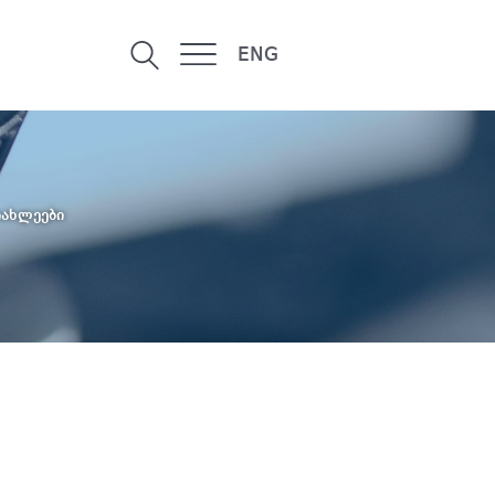
ENG
იახლეები