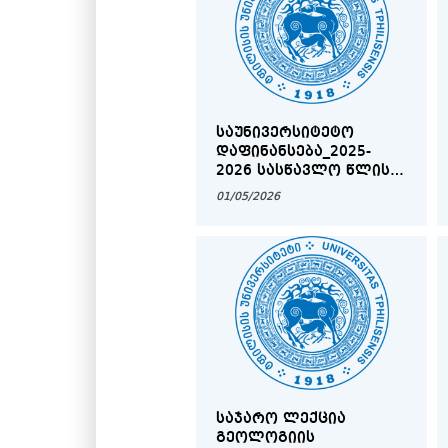
ᲡᲐᲣᲜᲘᲕᲔᲠᲡᲘᲢᲔᲢᲝ
ᲓᲐᲤᲘᲜᲐᲜᲡᲔᲑᲐ_2025-
2026 ᲡᲐᲡᲬᲐᲕᲚᲝ ᲬᲚᲘᲡ
ᲒᲐᲖᲐᲤᲮᲣᲚᲘᲡ
01/05/2026
ᲡᲔᲛᲔᲡᲢᲠᲘ
ᲡᲐᲯᲐᲠᲝ ᲚᲔᲥᲪᲘᲐ
ᲒᲔᲝᲚᲝᲒᲘᲘᲡ