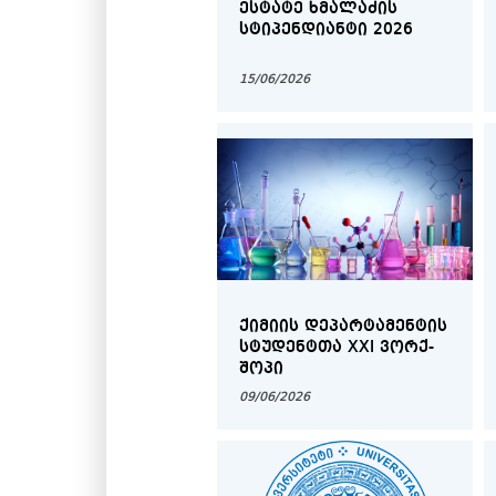
ᲔᲡᲢᲐᲢᲔ ᲮᲛᲐᲚᲐᲫᲘᲡ
ᲡᲢᲘᲞᲔᲜᲓᲘᲐᲜᲢᲘ 2026
15/06/2026
ᲥᲘᲛᲘᲘᲡ ᲓᲔᲞᲐᲠᲢᲐᲛᲔᲜᲢᲘᲡ
ᲡᲢᲣᲓᲔᲜᲢᲗᲐ XXI ᲕᲝᲠᲥ-
ᲨᲝᲞᲘ
09/06/2026