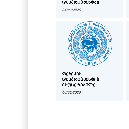
ᲓᲔᲞᲐᲠᲢᲐᲛᲔᲜᲢᲨᲘ
24/03/2026
ᲤᲘᲖᲘᲙᲘᲡ
ᲓᲔᲞᲐᲠᲢᲐᲛᲔᲜᲢᲘᲡ
ᲐᲡᲝᲪᲘᲠᲔᲑᲣᲚᲘ
ᲞᲠᲝᲤᲔᲡᲝᲠᲘᲡ
04/03/2026
ᲐᲙᲐᲓᲔᲛᲘᲣᲠᲘ
ᲗᲐᲜᲐᲛᲓᲔᲑᲝᲑᲘᲡ
ᲓᲐᲡᲐᲙᲐᲕᲔᲑᲚᲐᲓ
ᲒᲐᲛᲝᲪᲮᲐᲓᲔᲑᲣᲚᲘ
ᲙᲝᲜᲙᲣᲠᲡᲘᲡ ᲨᲔᲓᲔᲒᲔᲑᲘ