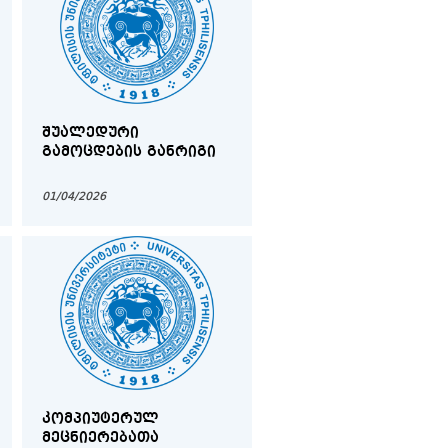
ᲨᲣᲐᲚᲔᲓᲣᲠᲘ
ᲒᲐᲛᲝᲪᲓᲔᲑᲘᲡ ᲒᲐᲜᲠᲘᲒᲘ
01/04/2026
ᲙᲝᲛᲞᲘᲣᲢᲔᲠᲣᲚ
ᲛᲔᲪᲜᲘᲔᲠᲔᲑᲐᲗᲐ