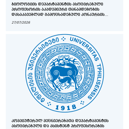
ᲑᲘᲝᲚᲝᲒᲘᲘᲡ ᲓᲔᲞᲐᲠᲢᲐᲛᲔᲜᲢᲘᲡ ᲐᲡᲝᲪᲘᲠᲔᲑᲣᲚᲘ
ᲞᲠᲝᲤᲔᲡᲝᲠᲘᲡ ᲐᲙᲐᲓᲔᲛᲘᲣᲠᲘ ᲗᲐᲜᲐᲛᲓᲔᲑᲝᲑᲘᲡ
ᲓᲐᲡᲐᲙᲐᲕᲔᲑᲚᲐᲓ ᲒᲐᲛᲝᲪᲮᲐᲓᲔᲑᲣᲚᲘ ᲙᲝᲜᲙᲣᲠᲡᲘᲡ
ᲨᲔᲓᲔᲒᲔᲑᲘ_2026
27/07/2026
ᲙᲝᲛᲞᲘᲣᲢᲔᲠᲣᲚ ᲛᲔᲪᲜᲘᲔᲠᲔᲑᲐᲗᲐ ᲓᲔᲞᲐᲠᲢᲐᲛᲔᲜᲢᲘᲡ
ᲐᲡᲝᲪᲘᲠᲔᲑᲣᲚᲘ ᲓᲐ ᲐᲡᲘᲡᲢᲔᲜᲢ ᲞᲠᲝᲤᲔᲡᲝᲠᲔᲑᲘᲡ