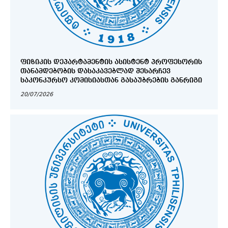
ᲤᲘᲖᲘᲙᲘᲡ ᲓᲔᲞᲐᲠᲢᲐᲛᲔᲜᲢᲘᲡ ᲐᲡᲘᲡᲢᲔᲜᲢ ᲞᲠᲝᲤᲔᲡᲝᲠᲘᲡ
ᲗᲐᲜᲐᲛᲓᲔᲑᲝᲑᲘᲡ ᲓᲐᲡᲐᲙᲐᲕᲔᲑᲚᲐᲓ ᲨᲔᲡᲐᲠᲩᲔᲕ
ᲡᲐᲙᲝᲜᲙᲣᲠᲡᲝ ᲙᲝᲛᲘᲡᲘᲐᲡᲗᲐᲜ ᲒᲐᲡᲐᲣᲑᲠᲔᲑᲘᲡ ᲒᲐᲜᲠᲘᲒᲘ
20/07/2026