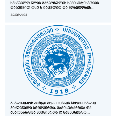
ᲡᲐᲡᲬᲐᲕᲚᲝ ᲬᲚᲘᲡ ᲒᲐᲖᲐᲤᲮᲣᲚᲘᲡ ᲡᲔᲛᲔᲡᲢᲠᲘᲡᲐᲗᲕᲘᲡ
ᲓᲐᲒᲔᲒᲛᲘᲚ ᲗᲡᲣ-Ს ᲒᲐᲪᲕᲚᲘᲗ ᲓᲐ ᲛᲝᲑᲘᲚᲝᲑᲘᲡ
ᲞᲠᲝᲒᲠᲐᲛᲔᲑᲨᲘ ᲛᲝᲜᲐᲬᲘᲚᲔᲝᲑᲘᲡ ᲛᲡᲣᲠᲕᲔᲚᲘ
30/06/2026
ᲡᲢᲣᲓᲔᲜᲢᲔᲑᲘᲡᲐᲗᲕᲘᲡ
ᲐᲙᲐᲓᲔᲛᲘᲙᲝᲡ ᲞᲔᲢᲠᲔ ᲥᲝᲛᲔᲗᲘᲐᲜᲘᲡ ᲮᲡᲝᲕᲜᲘᲡᲐᲓᲛᲘ
ᲛᲘᲫᲦᲕᲜᲘᲚᲘ ᲡᲢᲣᲓᲔᲜᲢᲗᲐ, ᲛᲐᲒᲘᲡᲢᲠᲐᲜᲢᲗᲐ ᲓᲐ
ᲐᲮᲐᲚᲒᲐᲖᲠᲓᲐ ᲛᲔᲪᲜᲘᲔᲠᲗᲐ IX ᲡᲐᲛᲔᲪᲜᲘᲔᲠᲝ