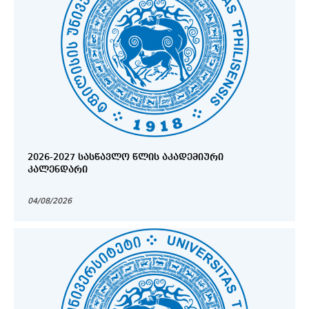
2026-2027 ᲡᲐᲡᲬᲐᲕᲚᲝ ᲬᲚᲘᲡ ᲐᲙᲐᲓᲔᲛᲘᲣᲠᲘ
ᲙᲐᲚᲔᲜᲓᲐᲠᲘ
04/08/2026