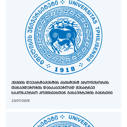
ᲥᲘᲛᲘᲘᲡ ᲓᲔᲞᲐᲠᲢᲐᲛᲔᲜᲢᲘᲡ ᲐᲡᲘᲡᲢᲔᲜᲢ ᲞᲠᲝᲤᲔᲡᲝᲠᲘᲡ
ᲗᲐᲜᲐᲛᲓᲔᲑᲝᲑᲘᲡ ᲓᲐᲡᲐᲙᲐᲕᲔᲑᲚᲐᲓ ᲨᲔᲡᲐᲠᲩᲔᲕ
ᲡᲐᲙᲝᲜᲙᲣᲠᲡᲝ ᲙᲝᲛᲘᲡᲘᲐᲡᲗᲐᲜ ᲒᲐᲡᲐᲣᲑᲠᲔᲑᲘᲡ ᲒᲐᲜᲠᲘᲒᲘ
23/07/2026