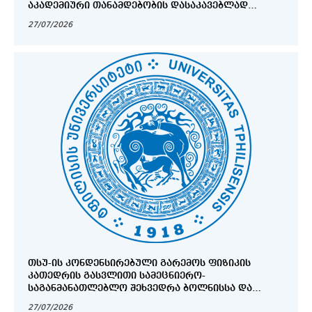
ᲐᲙᲐᲓᲔᲛᲘᲣᲠᲘ ᲗᲐᲜᲐᲛᲓᲔᲑᲝᲑᲘᲡ ᲓᲐᲡᲐᲙᲐᲕᲔᲑᲚᲐᲓ
ᲒᲐᲛᲝᲪᲮᲐᲓᲔᲑᲣᲚᲘ ᲙᲝᲜᲙᲣᲠᲡᲘᲡ ᲨᲔᲓᲔᲒᲔᲑᲘ
27/07/2026
ᲗᲡᲣ-ᲘᲡ ᲙᲝᲜᲓᲔᲜᲡᲘᲠᲔᲑᲣᲚᲘ ᲒᲐᲠᲔᲛᲝᲡ ᲤᲘᲖᲘᲙᲘᲡ
ᲙᲐᲗᲔᲓᲠᲘᲡ ᲒᲐᲡᲕᲚᲘᲗᲘ ᲡᲐᲛᲔᲪᲜᲘᲔᲠᲝ-
ᲡᲐᲒᲐᲜᲛᲐᲜᲐᲗᲚᲔᲑᲚᲝ ᲨᲔᲮᲕᲔᲓᲠᲐ ᲑᲝᲚᲜᲘᲡᲡᲐ ᲓᲐ
ᲓᲛᲐᲜᲘᲡᲨᲘ
27/07/2026