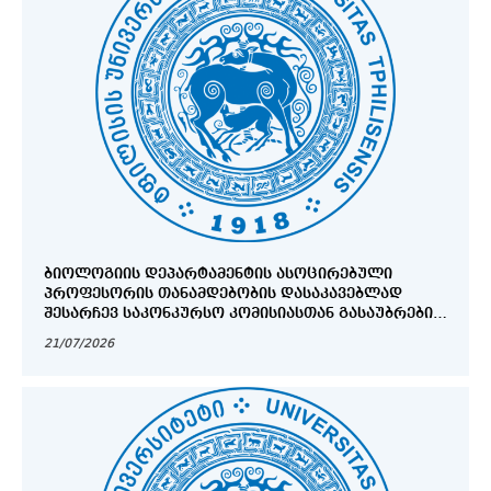
ᲑᲘᲝᲚᲝᲒᲘᲘᲡ ᲓᲔᲞᲐᲠᲢᲐᲛᲔᲜᲢᲘᲡ ᲐᲡᲝᲪᲘᲠᲔᲑᲣᲚᲘ
ᲞᲠᲝᲤᲔᲡᲝᲠᲘᲡ ᲗᲐᲜᲐᲛᲓᲔᲑᲝᲑᲘᲡ ᲓᲐᲡᲐᲙᲐᲕᲔᲑᲚᲐᲓ
ᲨᲔᲡᲐᲠᲩᲔᲕ ᲡᲐᲙᲝᲜᲙᲣᲠᲡᲝ ᲙᲝᲛᲘᲡᲘᲐᲡᲗᲐᲜ ᲒᲐᲡᲐᲣᲑᲠᲔᲑᲘᲡ
ᲒᲐᲜᲠᲘᲒᲘ
21/07/2026