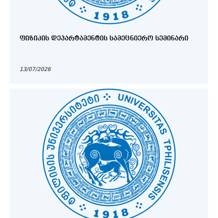
ᲤᲘᲖᲘᲙᲘᲡ ᲓᲔᲞᲐᲠᲢᲐᲛᲔᲜᲢᲘᲡ ᲡᲐᲛᲔᲪᲜᲘᲔᲠᲝ ᲡᲔᲛᲘᲜᲐᲠᲘ
13/07/2026