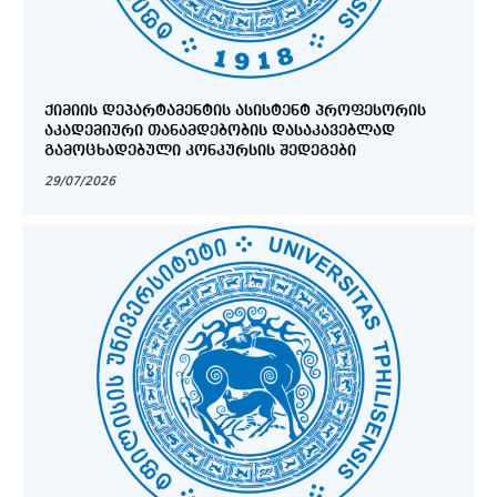
ᲥᲘᲛᲘᲘᲡ ᲓᲔᲞᲐᲠᲢᲐᲛᲔᲜᲢᲘᲡ ᲐᲡᲘᲡᲢᲔᲜᲢ ᲞᲠᲝᲤᲔᲡᲝᲠᲘᲡ
ᲐᲙᲐᲓᲔᲛᲘᲣᲠᲘ ᲗᲐᲜᲐᲛᲓᲔᲑᲝᲑᲘᲡ ᲓᲐᲡᲐᲙᲐᲕᲔᲑᲚᲐᲓ
ᲒᲐᲛᲝᲪᲮᲐᲓᲔᲑᲣᲚᲘ ᲙᲝᲜᲙᲣᲠᲡᲘᲡ ᲨᲔᲓᲔᲒᲔᲑᲘ
29/07/2026