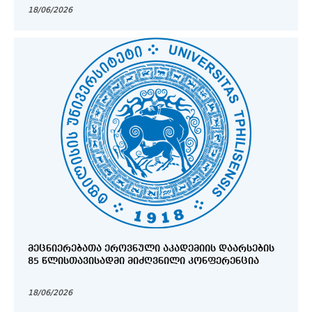
ᲙᲝᲜᲤᲔᲠᲔᲜᲪᲘᲐ ᲑᲘᲝᲚᲝᲒᲘᲐᲨᲘ
18/06/2026
ᲛᲔᲪᲜᲘᲔᲠᲔᲑᲐᲗᲐ ᲔᲠᲝᲕᲜᲣᲚᲘ ᲐᲙᲐᲓᲔᲛᲘᲘᲡ ᲓᲐᲐᲠᲡᲔᲑᲘᲡ
85 ᲬᲚᲘᲡᲗᲐᲕᲘᲡᲐᲓᲛᲘ ᲛᲘᲫᲦᲕᲜᲘᲚᲘ ᲙᲝᲜᲤᲔᲠᲔᲜᲪᲘᲐ
18/06/2026