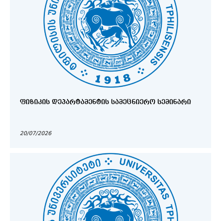
ᲤᲘᲖᲘᲙᲘᲡ ᲓᲔᲞᲐᲠᲢᲐᲛᲔᲜᲢᲘᲡ ᲡᲐᲛᲔᲪᲜᲘᲔᲠᲝ ᲡᲔᲛᲘᲜᲐᲠᲘ
20/07/2026