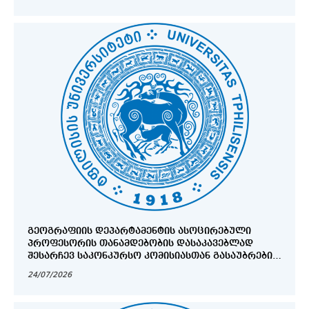
ᲒᲔᲝᲒᲠᲐᲤᲘᲘᲡ ᲓᲔᲞᲐᲠᲢᲐᲛᲔᲜᲢᲘᲡ ᲐᲡᲝᲪᲘᲠᲔᲑᲣᲚᲘ
ᲞᲠᲝᲤᲔᲡᲝᲠᲘᲡ ᲗᲐᲜᲐᲛᲓᲔᲑᲝᲑᲘᲡ ᲓᲐᲡᲐᲙᲐᲕᲔᲑᲚᲐᲓ
ᲨᲔᲡᲐᲠᲩᲔᲕ ᲡᲐᲙᲝᲜᲙᲣᲠᲡᲝ ᲙᲝᲛᲘᲡᲘᲐᲡᲗᲐᲜ ᲒᲐᲡᲐᲣᲑᲠᲔᲑᲘᲡ
ᲒᲐᲜᲠᲘᲒᲘ
24/07/2026