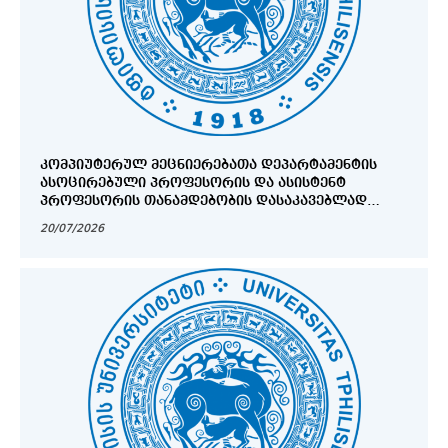
ᲙᲝᲛᲞᲘᲣᲢᲔᲠᲣᲚ ᲛᲔᲪᲜᲘᲔᲠᲔᲑᲐᲗᲐ ᲓᲔᲞᲐᲠᲢᲐᲛᲔᲜᲢᲘᲡ
ᲐᲡᲝᲪᲘᲠᲔᲑᲣᲚᲘ ᲞᲠᲝᲤᲔᲡᲝᲠᲘᲡ ᲓᲐ ᲐᲡᲘᲡᲢᲔᲜᲢ
ᲞᲠᲝᲤᲔᲡᲝᲠᲘᲡ ᲗᲐᲜᲐᲛᲓᲔᲑᲝᲑᲘᲡ ᲓᲐᲡᲐᲙᲐᲕᲔᲑᲚᲐᲓ
ᲨᲔᲡᲐᲠᲩᲔᲕ ᲡᲐᲙᲝᲜᲙᲣᲠᲡᲝ ᲙᲝᲛᲘᲡᲘᲐᲡᲗᲐᲜ ᲒᲐᲡᲐᲣᲑᲠᲔᲑᲘᲡ
20/07/2026
ᲒᲐᲜᲠᲘᲒᲘ