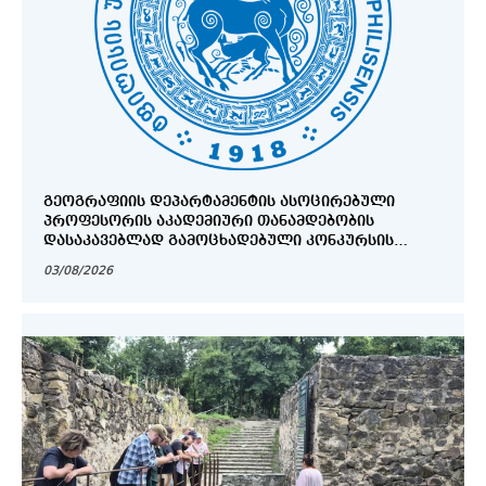
ᲒᲔᲝᲒᲠᲐᲤᲘᲘᲡ ᲓᲔᲞᲐᲠᲢᲐᲛᲔᲜᲢᲘᲡ ᲐᲡᲝᲪᲘᲠᲔᲑᲣᲚᲘ
ᲞᲠᲝᲤᲔᲡᲝᲠᲘᲡ ᲐᲙᲐᲓᲔᲛᲘᲣᲠᲘ ᲗᲐᲜᲐᲛᲓᲔᲑᲝᲑᲘᲡ
ᲓᲐᲡᲐᲙᲐᲕᲔᲑᲚᲐᲓ ᲒᲐᲛᲝᲪᲮᲐᲓᲔᲑᲣᲚᲘ ᲙᲝᲜᲙᲣᲠᲡᲘᲡ
ᲨᲔᲓᲔᲒᲔᲑᲘ_
03/08/2026