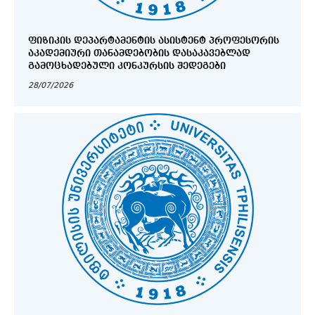
ᲤᲘᲖᲘᲙᲘᲡ ᲓᲔᲞᲐᲠᲢᲐᲛᲔᲜᲢᲘᲡ ᲐᲡᲘᲡᲢᲔᲜᲢ ᲞᲠᲝᲤᲔᲡᲝᲠᲘᲡ
ᲐᲙᲐᲓᲔᲛᲘᲣᲠᲘ ᲗᲐᲜᲐᲛᲓᲔᲑᲝᲑᲘᲡ ᲓᲐᲡᲐᲙᲐᲕᲔᲑᲚᲐᲓ
ᲒᲐᲛᲝᲪᲮᲐᲓᲔᲑᲣᲚᲘ ᲙᲝᲜᲙᲣᲠᲡᲘᲡ ᲨᲔᲓᲔᲒᲔᲑᲘ
28/07/2026