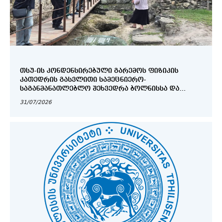
ᲗᲡᲣ-ᲘᲡ ᲙᲝᲜᲓᲔᲜᲡᲘᲠᲔᲑᲣᲚᲘ ᲒᲐᲠᲔᲛᲝᲡ ᲤᲘᲖᲘᲙᲘᲡ
ᲙᲐᲗᲔᲓᲠᲘᲡ ᲒᲐᲡᲕᲚᲘᲗᲘ ᲡᲐᲛᲔᲪᲜᲘᲔᲠᲝ-
ᲡᲐᲒᲐᲜᲛᲐᲜᲐᲗᲚᲔᲑᲚᲝ ᲨᲔᲮᲕᲔᲓᲠᲐ ᲑᲝᲚᲜᲘᲡᲡᲐ ᲓᲐ
ᲓᲛᲐᲜᲘᲡᲨᲘ
31/07/2026