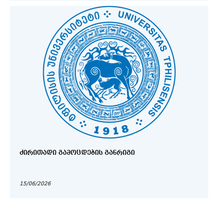
ᲫᲘᲠᲘᲗᲐᲓᲘ ᲒᲐᲛᲝᲪᲓᲔᲑᲘᲡ ᲒᲐᲜᲠᲘᲒᲘ
15/06/2026