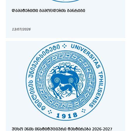
ᲓᲐᲛᲐᲢᲔᲑᲘᲗᲘ ᲒᲐᲛᲝᲪᲓᲔᲑᲘᲡ ᲒᲐᲜᲠᲘᲒᲘ
13/07/2026
ᲣᲪᲮᲝ ᲔᲜᲘᲡ ᲘᲜᲡᲢᲘᲢᲣᲪᲘᲣᲠᲘ ᲢᲔᲡᲢᲘᲠᲔᲑᲐ 2026-2027