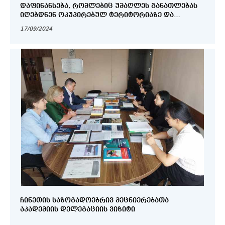
ᲓᲐᲤᲘᲜᲐᲜᲡᲔᲑᲐ, ᲠᲝᲛᲚᲔᲑᲘᲪ ᲣᲛᲐᲦᲚᲔᲡ ᲒᲐᲜᲐᲗᲚᲔᲑᲐᲡ
ᲘᲦᲔᲑᲓᲜᲔᲜ ᲝᲙᲣᲞᲘᲠᲔᲑᲣᲚ ᲢᲔᲠᲘᲢᲝᲠᲘᲐᲖᲔ ᲓᲐ
ᲡᲬᲐᲕᲚᲐᲡ ᲐᲒᲠᲫᲔᲚᲔᲑᲔᲜ ᲡᲐᲥᲐᲠᲗᲕᲔᲚᲝᲡ
17/09/2024
ᲐᲕᲢᲝᲠᲘᲖᲔᲑᲣᲚ ᲣᲛᲐᲦᲚᲔᲡ ᲡᲐᲒᲐᲜᲛᲐᲜᲐᲗᲚᲔᲑᲚᲝ
ᲓᲐᲬᲔᲡᲔᲑᲣᲚᲔᲑᲔᲑᲨᲘ
ᲩᲘᲜᲔᲗᲘᲡ ᲡᲐᲖᲝᲒᲐᲓᲝᲔᲑᲠᲘᲕ ᲛᲔᲪᲜᲘᲔᲠᲔᲑᲐᲗᲐ
ᲐᲙᲐᲓᲔᲛᲘᲘᲡ ᲓᲔᲚᲔᲒᲐᲪᲘᲘᲡ ᲕᲘᲖᲘᲢᲘ