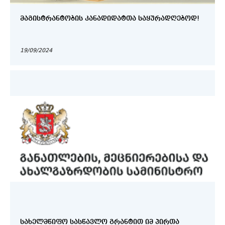
ᲛᲐᲒᲘᲡᲢᲠᲐᲜᲢᲝᲑᲘᲡ ᲙᲐᲜᲐᲓᲘᲓᲐᲢᲗᲐ ᲡᲐᲧᲣᲠᲐᲓᲦᲔᲑᲝᲓ!
19/09/2024
ᲡᲐᲮᲔᲚᲛᲬᲘᲤᲝ ᲡᲐᲡᲬᲐᲕᲚᲝ ᲒᲠᲐᲜᲢᲘᲗ ᲘᲛ ᲞᲘᲠᲗᲐ