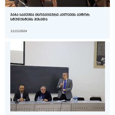
ᲯᲐᲑᲐ ᲡᲐᲛᲣᲨᲘᲐ ᲘᲜᲝᲕᲐᲪᲘᲣᲠᲘ ᲙᲕᲚᲔᲕᲘᲡ ᲐᲕᲢᲝᲠ
ᲡᲢᲣᲓᲔᲜᲢᲔᲑᲡ ᲨᲔᲮᲕᲓᲐ
11/11/2024