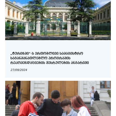
„ᲢᲣᲠᲘᲖᲛᲘ“-Ს ᲔᲠᲗᲝᲑᲚᲘᲕᲘ ᲡᲐᲛᲐᲒᲘᲡᲢᲠᲝ
ᲡᲐᲒᲐᲜᲛᲐᲜᲐᲗᲚᲔᲑᲚᲝ ᲞᲠᲝᲒᲠᲐᲛᲘᲡ
ᲠᲔᲙᲝᲛᲔᲜᲓᲐᲪᲘᲔᲑᲘᲡ ᲨᲔᲡᲠᲣᲚᲔᲑᲘᲡ ᲐᲜᲒᲐᲠᲘᲨᲘ
27/09/2024