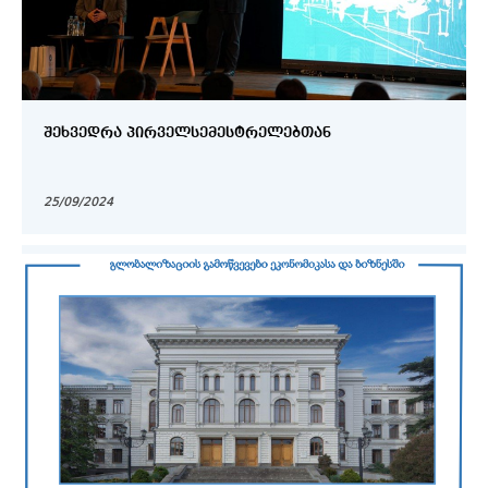
ᲨᲔᲮᲕᲔᲓᲠᲐ ᲞᲘᲠᲕᲔᲚᲡᲔᲛᲔᲡᲢᲠᲔᲚᲔᲑᲗᲐᲜ
25/09/2024