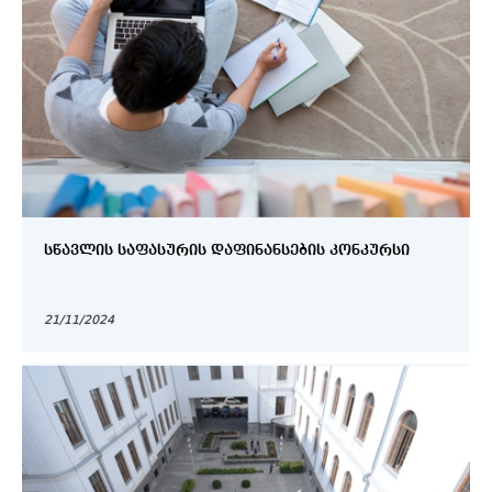
ᲡᲬᲐᲕᲚᲘᲡ ᲡᲐᲤᲐᲡᲣᲠᲘᲡ ᲓᲐᲤᲘᲜᲐᲜᲡᲔᲑᲘᲡ ᲙᲝᲜᲙᲣᲠᲡᲘ
21/11/2024