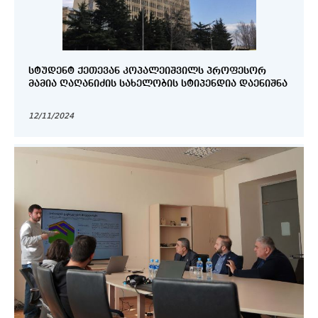
ᲡᲢᲣᲓᲔᲜᲢ ᲥᲔᲗᲔᲕᲐᲜ ᲙᲝᲞᲐᲚᲔᲘᲨᲕᲘᲚᲡ ᲞᲠᲝᲤᲔᲡᲝᲠ
ᲛᲐᲛᲘᲐ ᲦᲐᲦᲐᲜᲘᲫᲘᲡ ᲡᲐᲮᲔᲚᲝᲑᲘᲡ ᲡᲢᲘᲞᲔᲜᲓᲘᲐ ᲓᲐᲔᲜᲘᲨᲜᲐ
12/11/2024