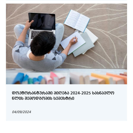
ᲓᲝᲥᲢᲝᲠᲐᲜᲢᲣᲠᲐᲨᲘ ᲛᲘᲦᲔᲑᲐ 2024-2025 ᲡᲐᲡᲬᲐᲕᲚᲝ
ᲬᲚᲘᲡ ᲨᲔᲛᲝᲓᲒᲝᲛᲘᲡ ᲡᲔᲛᲔᲡᲢᲠᲘ
04/09/2024