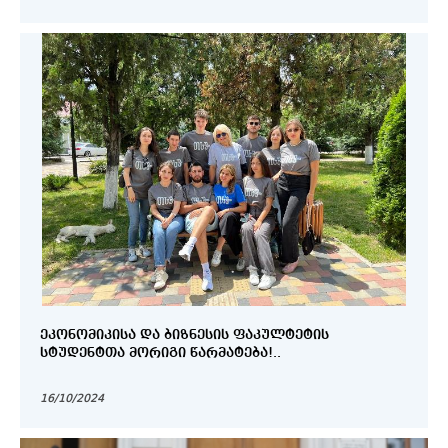
ᲔᲙᲝᲜᲝᲛᲘᲙᲘᲡᲐ ᲓᲐ ᲑᲘᲖᲜᲔᲡᲘᲡ ᲤᲐᲙᲣᲚᲢᲔᲢᲘᲡ
ᲡᲢᲣᲓᲔᲜᲢᲗᲐ ᲛᲝᲠᲘᲒᲘ ᲬᲐᲠᲛᲐᲢᲔᲑᲐ!..
16/10/2024