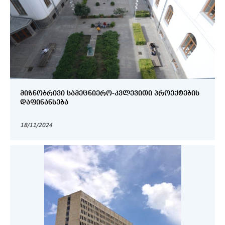
ᲛᲘᲖᲜᲝᲑᲠᲘᲕᲘ ᲡᲐᲛᲔᲪᲜᲘᲔᲠᲝ-ᲙᲕᲚᲔᲕᲘᲗᲘ ᲞᲠᲝᲔᲥᲢᲔᲑᲘᲡ
ᲓᲐᲤᲘᲜᲐᲜᲡᲔᲑᲐ
18/11/2024