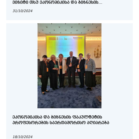
ᲕᲘᲖᲘᲢᲘ ᲗᲡᲣ ᲔᲙᲝᲜᲝᲛᲘᲙᲘᲡᲐ ᲓᲐ ᲑᲘᲖᲜᲔᲡᲘᲡ
ᲤᲐᲙᲣᲚᲢᲔᲢᲖᲔ
31/10/2024
ᲔᲙᲝᲜᲝᲛᲘᲙᲘᲡᲐ ᲓᲐ ᲑᲘᲖᲜᲔᲡᲘᲡ ᲤᲐᲙᲣᲚᲢᲔᲢᲘᲡ
ᲞᲠᲝᲤᲔᲡᲝᲠᲔᲑᲘᲡ ᲡᲐᲔᲠᲗᲐᲨᲝᲠᲘᲡᲝ ᲐᲦᲘᲐᲠᲔᲑᲐ
18/10/2024