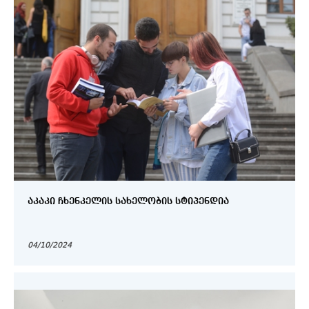
ᲐᲙᲐᲙᲘ ᲩᲮᲔᲜᲙᲔᲚᲘᲡ ᲡᲐᲮᲔᲚᲝᲑᲘᲡ ᲡᲢᲘᲞᲔᲜᲓᲘᲐ
04/10/2024