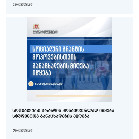
16/09/2024
ᲡᲝᲪᲘᲐᲚᲣᲠᲘ ᲒᲠᲐᲜᲢᲘᲡ ᲛᲝᲡᲐᲞᲝᲕᲔᲑᲚᲐᲓ ᲘᲬᲧᲔᲑᲐ
ᲡᲢᲣᲓᲔᲜᲢᲗᲐ ᲒᲐᲜᲐᲪᲮᲐᲓᲔᲑᲘᲡ ᲛᲘᲦᲔᲑᲐ
06/09/2024