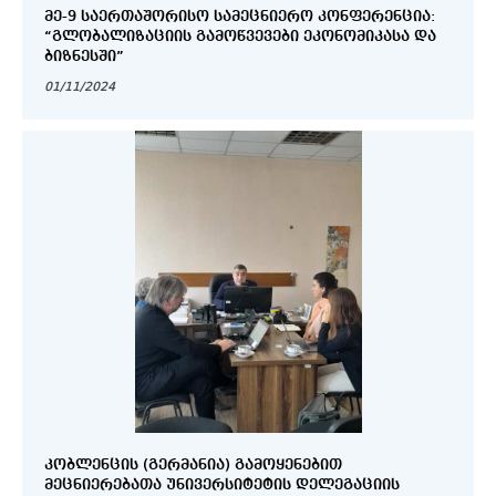
ᲛᲔ-9 ᲡᲐᲔᲠᲗᲐᲨᲝᲠᲘᲡᲝ ᲡᲐᲛᲔᲪᲜᲘᲔᲠᲝ ᲙᲝᲜᲤᲔᲠᲔᲜᲪᲘᲐ:
“ᲒᲚᲝᲑᲐᲚᲘᲖᲐᲪᲘᲘᲡ ᲒᲐᲛᲝᲬᲕᲔᲕᲔᲑᲘ ᲔᲙᲝᲜᲝᲛᲘᲙᲐᲡᲐ ᲓᲐ
ᲑᲘᲖᲜᲔᲡᲨᲘ”
01/11/2024
ᲙᲝᲑᲚᲔᲜᲪᲘᲡ (ᲒᲔᲠᲛᲐᲜᲘᲐ) ᲒᲐᲛᲝᲧᲔᲜᲔᲑᲘᲗ
ᲛᲔᲪᲜᲘᲔᲠᲔᲑᲐᲗᲐ ᲣᲜᲘᲕᲔᲠᲡᲘᲢᲔᲢᲘᲡ ᲓᲔᲚᲔᲒᲐᲪᲘᲘᲡ