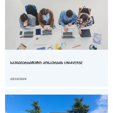
ᲡᲐᲣᲜᲘᲕᲔᲠᲡᲘᲢᲔᲢᲝ ᲙᲝᲜᲙᲣᲠᲡᲘᲡ UNI4VERSE
03/10/2024