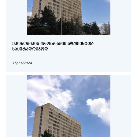
ᲔᲙᲝᲜᲝᲛᲘᲙᲘᲡ ᲞᲠᲝᲒᲠᲐᲛᲘᲡ ᲡᲢᲣᲓᲔᲜᲢᲗᲐ
ᲡᲐᲧᲣᲠᲐᲓᲦᲔᲑᲝᲓ
15/11/2024