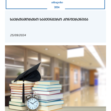
ᲡᲐᲔᲠᲗᲐᲨᲝᲠᲘᲡᲝ ᲡᲐᲛᲔᲪᲜᲘᲔᲠᲝ ᲙᲝᲜᲤᲔᲠᲔᲜᲪᲘᲐ
25/09/2024