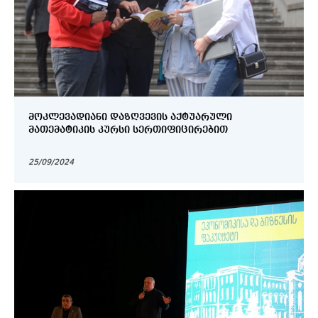
ᲛᲝᲙᲚᲔᲕᲐᲓᲘᲐᲜᲘ ᲓᲐᲖᲦᲕᲔᲕᲘᲡ ᲐᲥᲢᲣᲐᲠᲣᲚᲘ
ᲛᲐᲗᲔᲛᲐᲢᲘᲙᲘᲡ ᲙᲣᲠᲡᲘ ᲡᲔᲠᲗᲘᲤᲘᲪᲘᲠᲔᲑᲘᲗ
25/09/2024