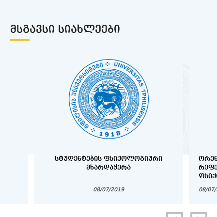
ᲛᲡᲒᲐᲕᲡᲘ ᲡᲘᲐᲮᲚᲔᲔᲑᲘ
ᲡᲢᲣᲓᲔᲜᲢᲔᲑᲘᲡ ᲤᲡᲘᲥᲝᲚᲝᲒᲘᲣᲠᲘ
ᲝᲠᲔᲜ
ᲛᲮᲐᲠᲓᲐᲭᲔᲠᲐ
ᲠᲔᲤ
ᲤᲡᲘᲥ
ᲜᲝᲛᲠ
08/07/2019
08/07