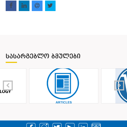
ᲡᲐᲡᲐᲠᲒᲔᲑᲚᲝ ᲑᲛᲣᲚᲔᲑᲘ