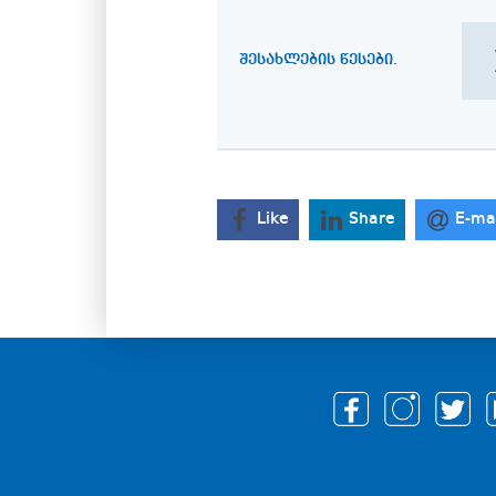
ᲨᲔᲡᲐᲮᲚᲔᲑᲘᲡ ᲬᲔᲡᲔᲑᲘ.
Like
Share
E-ma