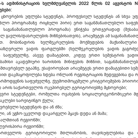
უ-ს ადმინისტრაციის ხელმძღვანელის 2022 წლის 02 აგვისტოს N
ებები:
ცხოვრების უფლება სტუდენტს, პროფესიულ სტუდენტს ან სხვა უფ
ლებლო პროგრამაზე რიცხული პირი) ერთ საგანმანათლებლო საფე
საგანამანათლებლო პროგრამა) ენიჭება ერთჯერადად (შესაბა
 გავლის/დასრულების მიზნებისათვის), არაუმეტეს ამ საგანამან
თ. მობინადრის ხელშეკრულების მოქმედების მაქსიმალური 
საზღვრული ვადის ფარგლებში (ხელშეკრულების ვადის გაგრძელ
ის საფუძველზე, ასევე დამატებით, კიდევ ერთი სემესტრის ვად
აბამისი აკადემიური ხარისხის მინიჭების მიზნით, საგანმანანთ
მთავრებელ ეტაპზე, ესაჭიროებათ არაუმეტეს ერთი დამატებითი სემე
ით დაკმაყოფილება ხდება ონლაინ რეგისტრაციის შედეგებისა და 
წარმოდგენის საფუძველზე, ქვემოთმოცემული კრიტერიუმების პრიორ
დ არის საქართველოს ოკუპირებულ ტერიტორიებზე მცხოვრები;
ევრი სტუდენტები, რომელთა ოჯახების სოციალურეკონომიკური მ
ნაკლები სარეიტინგო ქულა;
ვრებელი სტუდენტის და ან ძმა;
, ან უგზო-უკვლოდ დაკარგული ჰყავს დედა ან მამა;
ღალმთიან რეგიონში;
ღვრისპირა რეგიონში;
ქართველოს ტერიტორიული მთლიანობის, თავისუფლებისა და 