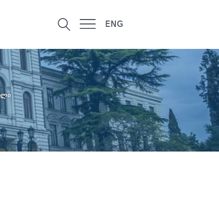
ENG
ელი