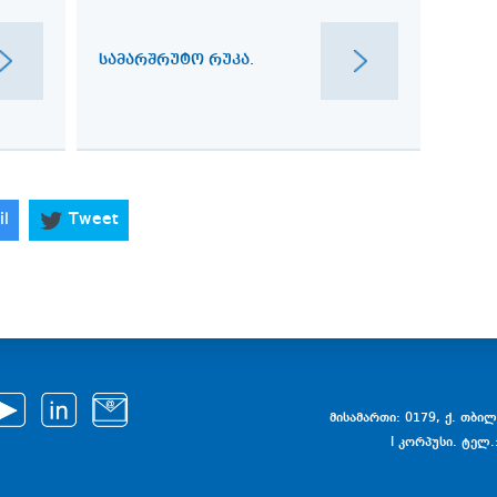
ᲡᲐᲛᲐᲠᲨᲠᲣᲢᲝ ᲠᲣᲙᲐ.
il
Tweet
მისამართი: 0179, ქ. თბილი
I კორპუსი. ტელ.