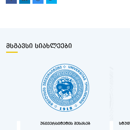
ᲛᲡᲒᲐᲕᲡᲘ ᲡᲘᲐᲮᲚᲔᲔᲑᲘ
ᲣᲜᲘᲕᲔᲠᲡᲘᲢᲔᲢᲘᲡ ᲨᲔᲡᲐᲮᲔᲑ
ᲡᲢᲣᲓ