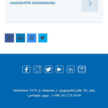
ᲙᲐᲠᲘᲔᲠᲣᲚᲘ ᲒᲐᲜᲕᲘᲗᲐᲠᲔᲑᲐ
მისამართი: 0179, ქ. თბილისი, ი. ჭავჭავაძის გამზ. N1, თსუ
I კორპუსი. ტელ.: (+995 32) 2 25 04 84