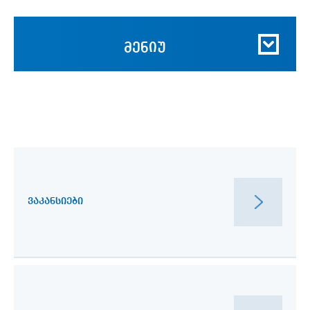
მენიუ
ᲕᲐᲙᲐᲜᲡᲘᲔᲑᲘ