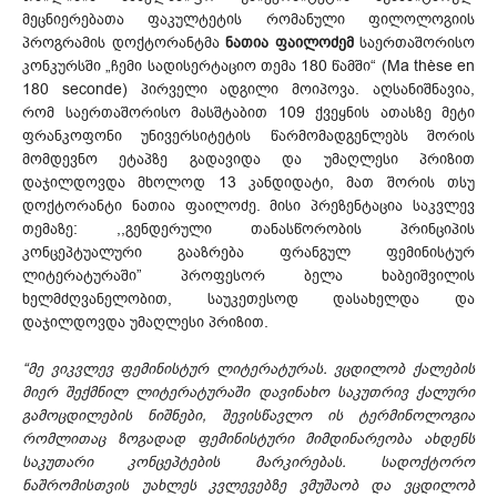
მეცნიერებათა ფაკულტეტის რომანული ფილოლოგიის
პროგრამის დოქტორანტმა
ნათია ფაილოძემ
საერთაშორისო
კონკურსში „ჩემი სადისერტაციო თემა 180 წამში“ (Ma thèse en
180 seconde) პირველი ადგილი მოიპოვა. აღსანიშნავია,
რომ საერთაშორისო მასშტაბით 109 ქვეყნის ათასზე მეტი
ფრანკოფონი უნივერსიტეტის წარმომადგენლებს შორის
მომდევნო ეტაპზე გადავიდა და უმაღლესი პრიზით
დაჯილდოვდა მხოლოდ 13 კანდიდატი, მათ შორის თსუ
დოქტორანტი ნათია ფაილოძე. მისი პრეზენტაცია საკვლევ
თემაზე: ,,გენდერული თანასწორობის პრინციპის
კონცეპტუალური გააზრება ფრანგულ ფემინისტურ
ლიტერატურაში” პროფესორ ბელა ხაბეიშვილის
ხელმძღვანელობით, საუკეთესოდ დასახელდა და
დაჯილდოვდა უმაღლესი პრიზით.
“მე ვიკვლევ ფემინისტურ ლიტერატურას. ვცდილობ ქალების
მიერ შექმნილ ლიტერატურაში დავინახო საკუთრივ ქალური
გამოცდილების ნიშნები, შევისწავლო ის ტერმინოლოგია
რომლითაც ზოგადად ფემინისტური მიმდინარეობა ახდენს
საკუთარი კონცეპტების მარკირებას. სადოქტორო
ნაშრომისთვის უახლეს კვლევებზე ვმუშაობ და ვცდილობ