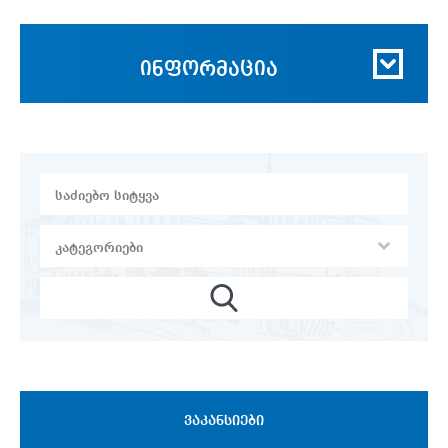
ინფორმაცია
ᲕᲐᲙᲐᲜᲡᲘᲔᲑᲘ