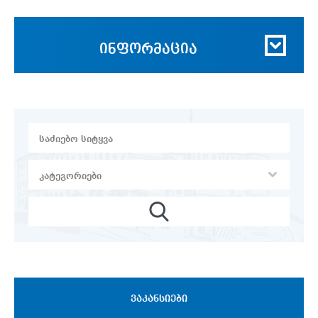
ინფორმაცია
ᲕᲐᲙᲐᲜᲡᲘᲔᲑᲘ