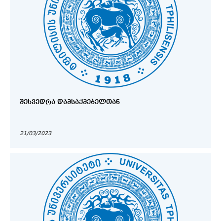
ᲨᲔᲮᲕᲔᲓᲠᲐ ᲓᲐᲛᲡᲐᲥᲛᲔᲑᲔᲚᲗᲐᲜ
21/03/2023