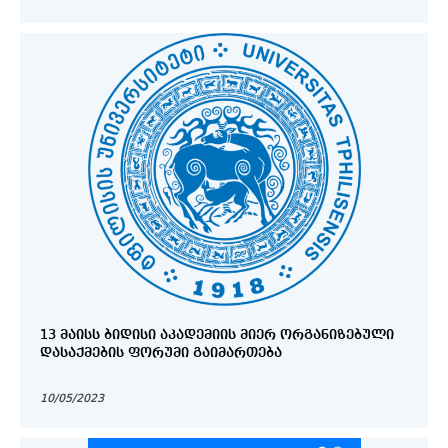
13 ᲛᲐᲘᲡᲡ ᲑᲘᲓᲘᲡᲘ ᲐᲙᲐᲓᲔᲛᲘᲘᲡ ᲛᲘᲔᲠ ᲝᲠᲒᲐᲜᲘᲖᲔᲑᲣᲚᲘ
ᲓᲐᲡᲐᲥᲛᲔᲑᲘᲡ ᲤᲝᲠᲣᲛᲘ ᲒᲐᲘᲛᲐᲠᲗᲔᲑᲐ
10/05/2023