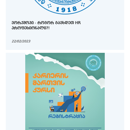
ᲕᲝᲠᲥᲨᲝᲞᲘ - ᲠᲝᲒᲝᲠ ᲒᲐᲕᲮᲓᲔᲗ HR
ᲞᲠᲝᲤᲔᲡᲘᲝᲜᲐᲚᲘ?!
22/02/2023