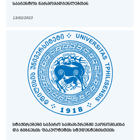
ᲡᲐᲐᲒᲔᲜᲢᲝᲡ ᲬᲐᲠᲛᲝᲛᲐᲓᲒᲔᲜᲚᲔᲑᲗᲐᲜ
13/02/2023
ᲡᲢᲐᲟᲘᲠᲔᲑᲔᲑᲘ ᲡᲐᲯᲐᲠᲝ ᲡᲐᲛᲡᲐᲮᲣᲠᲔᲑᲨᲘ ᲔᲙᲝᲜᲝᲛᲘᲙᲘᲡᲐ
ᲓᲐ ᲑᲘᲖᲜᲔᲡᲘᲡ ᲤᲐᲙᲣᲚᲢᲔᲢᲘᲡ ᲡᲢᲣᲓᲔᲜᲢᲔᲑᲘᲡᲗᲕᲘᲡ