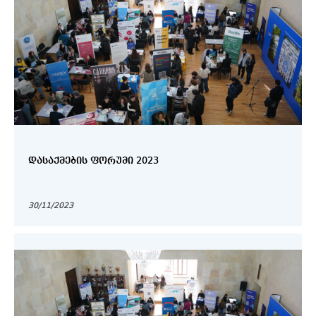
ᲓᲐᲡᲐᲥᲛᲔᲑᲘᲡ ᲤᲝᲠᲣᲛᲘ 2023
30/11/2023