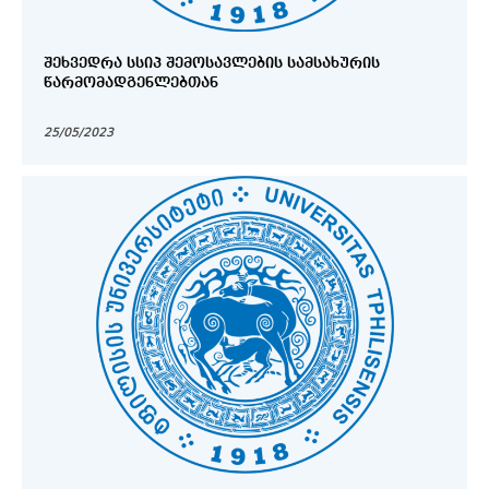
ᲨᲔᲮᲕᲔᲓᲠᲐ ᲡᲡᲘᲞ ᲨᲔᲛᲝᲡᲐᲕᲚᲔᲑᲘᲡ ᲡᲐᲛᲡᲐᲮᲣᲠᲘᲡ
ᲬᲐᲠᲛᲝᲛᲐᲓᲒᲔᲜᲚᲔᲑᲗᲐᲜ
25/05/2023