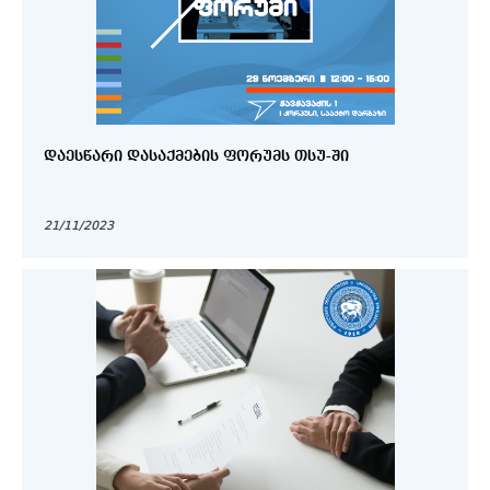
ᲓᲐᲔᲡᲬᲐᲠᲘ ᲓᲐᲡᲐᲥᲛᲔᲑᲘᲡ ᲤᲝᲠᲣᲛᲡ ᲗᲡᲣ-ᲨᲘ
21/11/2023