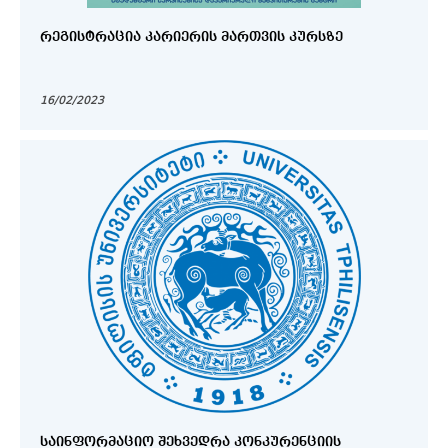
ᲠᲔᲒᲘᲡᲢᲠᲐᲪᲘᲐ ᲙᲐᲠᲘᲔᲠᲘᲡ ᲛᲐᲠᲗᲕᲘᲡ ᲙᲣᲠᲡᲖᲔ
16/02/2023
ᲡᲐᲘᲜᲤᲝᲠᲛᲐᲪᲘᲝ ᲨᲔᲮᲕᲔᲓᲠᲐ ᲙᲝᲜᲙᲣᲠᲔᲜᲪᲘᲘᲡ