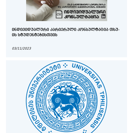
ᲘᲜᲓᲘᲕᲘᲓᲣᲐᲚᲣᲠᲘ ᲙᲐᲠᲘᲔᲠᲣᲚᲘ ᲙᲝᲜᲡᲣᲚᲢᲐᲪᲘᲐ ᲗᲡᲣ-
ᲘᲡ ᲡᲢᲣᲓᲔᲜᲢᲔᲑᲘᲡᲗᲕᲘᲡ
03/11/2023