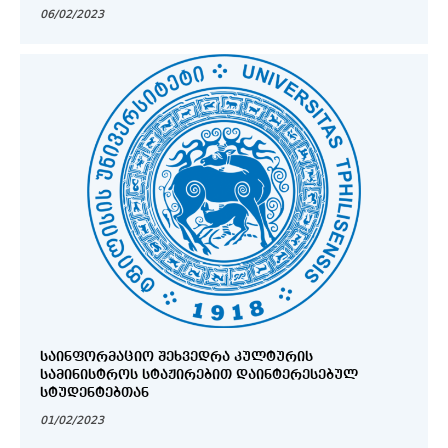
06/02/2023
ᲡᲐᲘᲜᲤᲝᲠᲛᲐᲪᲘᲝ ᲨᲔᲮᲕᲔᲓᲠᲐ ᲙᲣᲚᲢᲣᲠᲘᲡ
ᲡᲐᲛᲘᲜᲘᲡᲢᲠᲝᲡ ᲡᲢᲐᲟᲘᲠᲔᲑᲘᲗ ᲓᲐᲘᲜᲢᲔᲠᲔᲡᲔᲑᲣᲚ
ᲡᲢᲣᲓᲔᲜᲢᲔᲑᲗᲐᲜ
01/02/2023