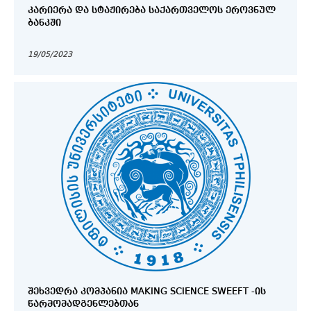
ᲙᲐᲠᲘᲔᲠᲐ ᲓᲐ ᲡᲢᲐᲟᲘᲠᲔᲑᲐ ᲡᲐᲥᲐᲠᲗᲕᲔᲚᲝᲡ ᲔᲠᲝᲕᲜᲣᲚ
ᲑᲐᲜᲙᲨᲘ
19/05/2023
ᲨᲔᲮᲕᲔᲓᲠᲐ ᲙᲝᲛᲞᲐᲜᲘᲐ MAKING SCIENCE SWEEFT -ᲘᲡ
ᲬᲐᲠᲛᲝᲛᲐᲓᲒᲔᲜᲚᲔᲑᲗᲐᲜ