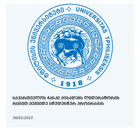
ᲡᲐᲥᲐᲠᲗᲕᲔᲚᲝᲡ ᲑᲐᲜᲙᲘ ᲐᲪᲮᲐᲓᲔᲑᲡ ᲚᲘᲓᲔᲠᲐᲢᲝᲠᲘᲡ
ᲠᲘᲒᲘᲗ ᲛᲔᲨᲕᲘᲓᲔ ᲡᲢᲣᲓᲔᲜᲢᲣᲠ ᲞᲠᲝᲒᲠᲐᲛᲐᲡ
30/01/2023