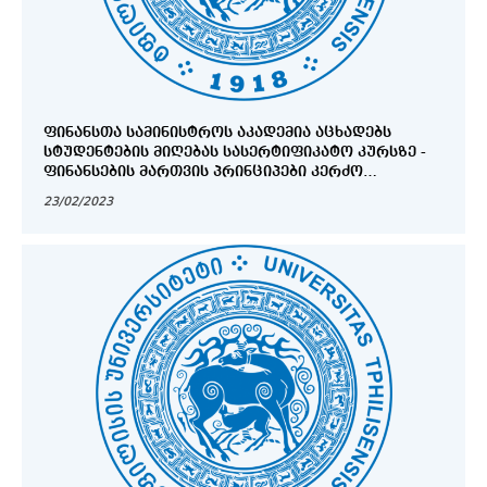
ᲤᲘᲜᲐᲜᲡᲗᲐ ᲡᲐᲛᲘᲜᲘᲡᲢᲠᲝᲡ ᲐᲙᲐᲓᲔᲛᲘᲐ ᲐᲪᲮᲐᲓᲔᲑᲡ
ᲡᲢᲣᲓᲔᲜᲢᲔᲑᲘᲡ ᲛᲘᲦᲔᲑᲐᲡ ᲡᲐᲡᲔᲠᲢᲘᲤᲘᲙᲐᲢᲝ ᲙᲣᲠᲡᲖᲔ -
ᲤᲘᲜᲐᲜᲡᲔᲑᲘᲡ ᲛᲐᲠᲗᲕᲘᲡ ᲞᲠᲘᲜᲪᲘᲞᲔᲑᲘ ᲙᲔᲠᲫᲝ
ᲡᲔᲥᲢᲝᲠᲨᲘ
23/02/2023