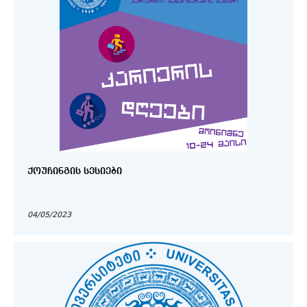
ᲥᲝᲣᲩᲘᲜᲒᲘᲡ ᲡᲔᲡᲘᲔᲑᲘ
04/05/2023