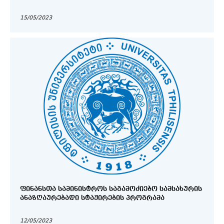
15/05/2023
ᲤᲘᲜᲐᲜᲡᲗᲐ ᲡᲐᲛᲘᲜᲘᲡᲢᲠᲝᲡ ᲡᲐᲒᲐᲛᲝᲫᲘᲔᲑᲝ ᲡᲐᲛᲡᲐᲮᲣᲠᲘᲡ
ᲐᲜᲐᲖᲦᲐᲣᲠᲔᲑᲐᲓᲘ ᲡᲢᲐᲟᲘᲠᲔᲑᲘᲡ ᲞᲠᲝᲒᲠᲐᲛᲐ
12/05/2023