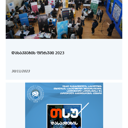
ᲓᲐᲡᲐᲥᲛᲔᲑᲘᲡ ᲤᲝᲠᲣᲛᲘ 2023
30/11/2023