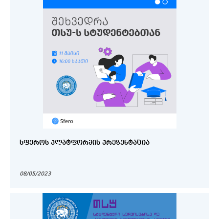
ᲡᲤᲔᲠᲝᲡ ᲞᲚᲐᲢᲤᲝᲠᲛᲘᲡ ᲞᲠᲔᲖᲔᲜᲢᲐᲪᲘᲐ
08/05/2023