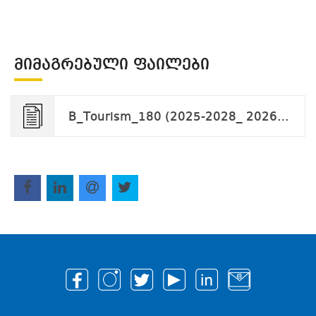
ᲛᲘᲛᲐᲒᲠᲔᲑᲣᲚᲘ ᲤᲐᲘᲚᲔᲑᲘ
B_Tourism_180 (2025-2028_ 2026-2029).pdf