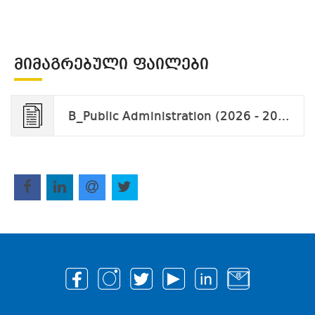
ᲛᲘᲛᲐᲒᲠᲔᲑᲣᲚᲘ ᲤᲐᲘᲚᲔᲑᲘ
B_Public Administration (2026 - 2029).pdf