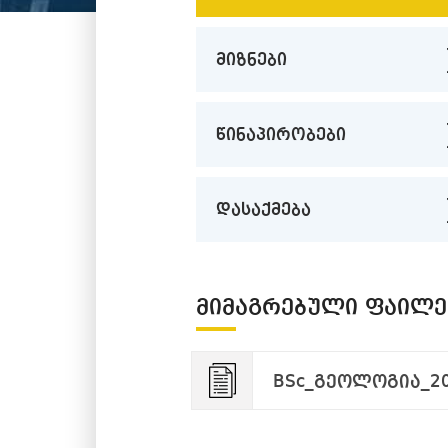
მიზნები
წინაპირობები
დასაქმება
ᲛᲘᲛᲐᲒᲠᲔᲑᲣᲚᲘ ᲤᲐᲘᲚᲔ
BSc_გეოლოგია_202