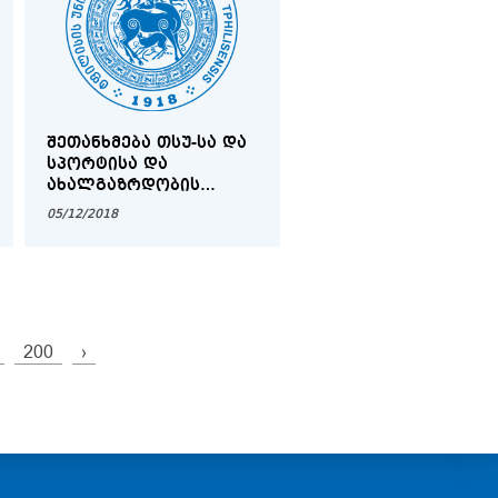
ᲨᲔᲗᲐᲜᲮᲛᲔᲑᲐ ᲗᲡᲣ-ᲡᲐ ᲓᲐ
ᲡᲞᲝᲠᲢᲘᲡᲐ ᲓᲐ
ᲐᲮᲐᲚᲒᲐᲖᲠᲓᲝᲑᲘᲡ
ᲡᲐᲛᲘᲜᲘᲡᲢᲠᲝᲡ ᲨᲝᲠᲘᲡ
05/12/2018
200
›