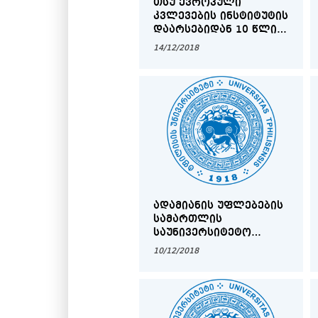
ᲗᲡᲣ ᲔᲕᲠᲝᲞᲣᲚᲘ
ᲙᲕᲚᲔᲕᲔᲑᲘᲡ ᲘᲜᲡᲢᲘᲢᲣᲢᲘᲡ
ᲓᲐᲐᲠᲡᲔᲑᲘᲓᲐᲜ 10 ᲬᲚᲘᲡ
ᲡᲐᲘᲣᲑᲘᲚᲔᲝ
14/12/2018
ᲦᲝᲜᲘᲡᲫᲘᲔᲑᲐ
ᲐᲓᲐᲛᲘᲐᲜᲘᲡ ᲣᲤᲚᲔᲑᲔᲑᲘᲡ
ᲡᲐᲛᲐᲠᲗᲚᲘᲡ
ᲡᲐᲣᲜᲘᲕᲔᲠᲡᲘᲢᲔᲢᲝ
ᲙᲕᲘᲠᲔᲣᲚᲘᲡ ᲓᲐᲮᲣᲠᲕᲐ
10/12/2018