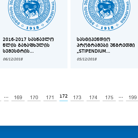
2016-2017 ᲡᲐᲡᲬᲐᲕᲚᲝ
ᲡᲐᲡᲢᲘᲞᲔᲜᲓᲘᲝ
ᲬᲚᲘᲡ ᲒᲐᲖᲐᲤᲮᲣᲚᲘᲡ
ᲞᲠᲝᲒᲠᲐᲛᲔᲑᲘ ᲣᲜᲒᲠᲔᲗᲨᲘ
ᲡᲔᲛᲔᲡᲢᲠᲘᲡ
„STIPENDIUM
ᲑᲐᲙᲐᲚᲐᲕᲠᲘᲐᲢᲘᲡ,
HUNGARICUM“
06/12/2018
05/12/2018
ᲛᲐᲒᲘᲡᲢᲠᲐᲢᲣᲠᲘᲡ ᲓᲐ
ᲓᲝᲥᲢᲝᲠᲐᲜᲢᲣᲠᲘᲡ
ᲐᲙᲐᲓᲔᲛᲘᲣᲠᲘ
ᲠᲔᲒᲘᲡᲢᲠᲐᲪᲘᲐ
...
172
...
169
170
171
173
174
175
199