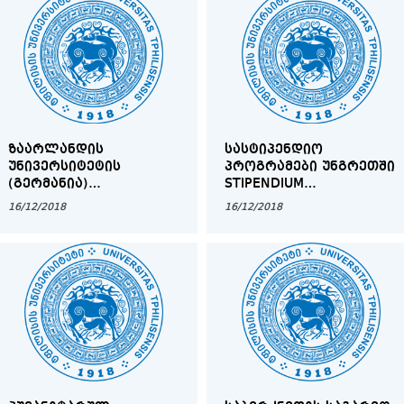
ᲛᲔᲪᲜᲘᲔᲠᲔᲑᲐᲗᲐ
ᲢᲔᲥᲜᲘᲙᲣᲠ
ᲤᲐᲙᲣᲚᲢᲔᲢᲘᲡ
ᲣᲜᲘᲕᲔᲠᲡᲘᲢᲔᲢᲨᲘ
ᲒᲐᲜᲐᲗᲚᲔᲑᲘᲡ
ᲛᲔᲪᲜᲘᲔᲠᲔᲑᲐᲗᲐ
ᲓᲔᲞᲐᲠᲢᲐᲛᲔᲜᲢᲨᲘ
ᲖᲐᲐᲠᲚᲐᲜᲓᲘᲡ
ᲡᲐᲡᲢᲘᲞᲔᲜᲓᲘᲝ
ᲣᲜᲘᲕᲔᲠᲡᲘᲢᲔᲢᲘᲡ
ᲞᲠᲝᲒᲠᲐᲛᲔᲑᲘ ᲣᲜᲒᲠᲔᲗᲨᲘ
(ᲒᲔᲠᲛᲐᲜᲘᲐ)
STIPENDIUM
ᲡᲢᲘᲞᲔᲜᲓᲘᲔᲑᲘ ᲗᲡᲣ
HUNGARICUM
16/12/2018
16/12/2018
ᲑᲐᲙᲐᲚᲐᲕᲠᲘᲐᲢᲘᲡ,
ᲛᲐᲒᲘᲡᲢᲠᲐᲢᲣᲠᲘᲡᲐ ᲓᲐ
ᲓᲝᲥᲢᲝᲠᲐᲜᲢᲣᲠᲘᲡ
ᲡᲐᲤᲔᲮᲣᲠᲘᲡ
ᲡᲢᲣᲓᲔᲜᲢᲔᲑᲘᲡᲐᲗᲕᲘᲡ