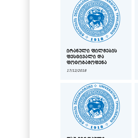
ᲘᲠᲐᲜᲣᲚᲘ ᲤᲘᲚᲛᲔᲑᲘᲡ
ᲤᲔᲡᲢᲘᲕᲐᲚᲘ ᲓᲐ
ᲤᲝᲢᲝᲒᲐᲛᲝᲤᲔᲜᲐ
17/12/2018