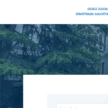
ივანე ჯავა
თბილისის სახელმ
ივანე ჯავახიშვილის
სახელობის თბილისის
სახელმწიფო უნივერსიტეტი