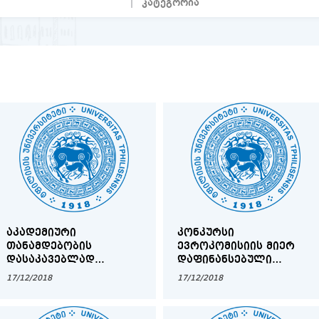
ᲐᲙᲐᲓᲔᲛᲘᲣᲠᲘ
ᲙᲝᲜᲙᲣᲠᲡᲘ
ᲗᲐᲜᲐᲛᲓᲔᲑᲝᲑᲘᲡ
ᲔᲕᲠᲝᲙᲝᲛᲘᲡᲘᲘᲡ ᲛᲘᲔᲠ
ᲓᲐᲡᲐᲙᲐᲕᲔᲑᲚᲐᲓ
ᲓᲐᲤᲘᲜᲐᲜᲡᲔᲑᲣᲚᲘ
ᲒᲐᲛᲝᲪᲮᲐᲓᲔᲑᲣᲚᲘ
ᲔᲠᲐᲖᲛᲣᲡ+ ᲞᲠᲝᲒᲠᲐᲛᲘᲡ
17/12/2018
17/12/2018
ᲙᲝᲜᲙᲣᲠᲡᲘ ᲗᲡᲣ
ᲡᲢᲘᲞᲔᲜᲓᲘᲔᲑᲘᲡ
ᲤᲡᲘᲥᲝᲚᲝᲒᲘᲘᲡᲐ ᲓᲐ
ᲛᲝᲡᲐᲞᲝᲕᲔᲑᲚᲐᲓ ᲐᲮᲚᲝ
ᲒᲐᲜᲐᲗᲚᲔᲑᲘᲡ
ᲐᲦᲛᲝᲡᲐᲕᲚᲔᲗᲘᲡ