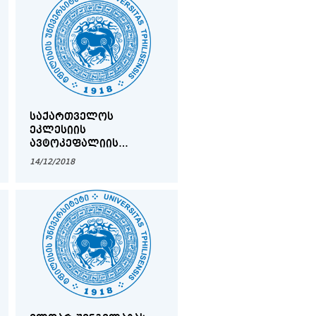
ᲡᲐᲥᲐᲠᲗᲕᲔᲚᲝᲡ
ᲔᲙᲚᲔᲡᲘᲘᲡ
ᲐᲕᲢᲝᲙᲔᲤᲐᲚᲘᲘᲡ
ᲐᲦᲓᲒᲔᲜᲘᲡ 100
14/12/2018
ᲬᲚᲘᲡᲗᲕᲘᲡᲐᲓᲛᲘ
ᲛᲘᲫᲦᲕᲜᲘᲚᲘ
ᲦᲝᲜᲘᲡᲫᲘᲔᲑᲔᲑᲘ ᲗᲡᲣ-ᲨᲘ