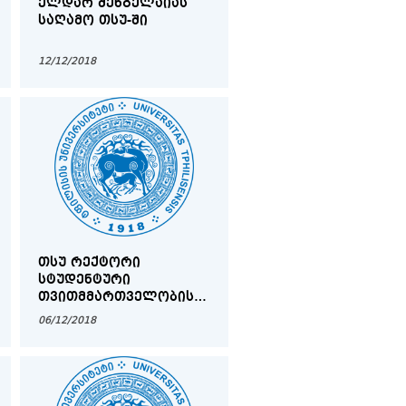
ᲔᲚᲓᲐᲠ ᲨᲔᲜᲒᲔᲚᲐᲘᲐᲡ
ᲡᲐᲦᲐᲛᲝ ᲗᲡᲣ-ᲨᲘ
12/12/2018
ᲗᲡᲣ ᲠᲔᲥᲢᲝᲠᲘ
ᲡᲢᲣᲓᲔᲜᲢᲣᲠᲘ
ᲗᲕᲘᲗᲛᲛᲐᲠᲗᲕᲔᲚᲝᲑᲘᲡ
ᲬᲔᲕᲠᲔᲑᲡ ᲨᲔᲮᲕᲓᲐ
06/12/2018