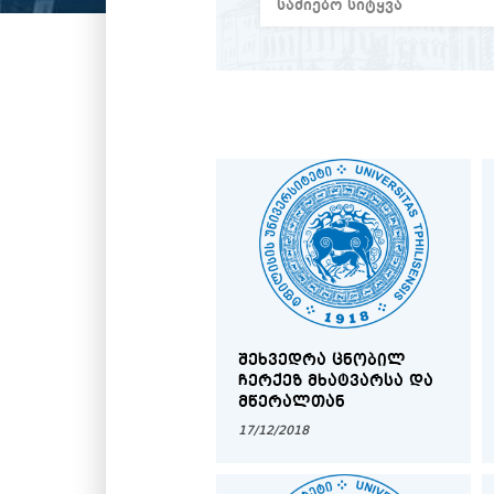
ᲨᲔᲮᲕᲔᲓᲠᲐ ᲪᲜᲝᲑᲘᲚ
ᲩᲔᲠᲥᲔᲖ ᲛᲮᲐᲢᲕᲐᲠᲡᲐ ᲓᲐ
ᲛᲬᲔᲠᲐᲚᲗᲐᲜ
17/12/2018