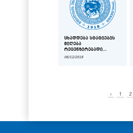
ᲪᲮᲐᲓᲓᲔᲑᲐ ᲡᲢᲐᲢᲘᲔᲑᲘᲡ
ᲛᲘᲦᲔᲑᲐ
ᲠᲔᲪᲔᲜᲖᲘᲠᲔᲑᲐᲓᲘ
ᲡᲐᲛᲔᲪᲜᲘᲔᲠᲝ
06/12/2018
ᲟᲣᲠᲜᲐᲚᲘᲡᲐᲗᲕᲘᲡ
„ᲚᲝᲒᲝᲡᲘ.
ᲬᲔᲚᲘᲬᲓᲔᲣᲚᲘ
ᲔᲚᲘᲜᲝᲚᲝᲒᲘᲐᲡᲐ ᲓᲐ
ᲚᲐᲗᲘᲜᲘᲡᲢᲘᲙᲐᲨᲘ“
‹
1
2