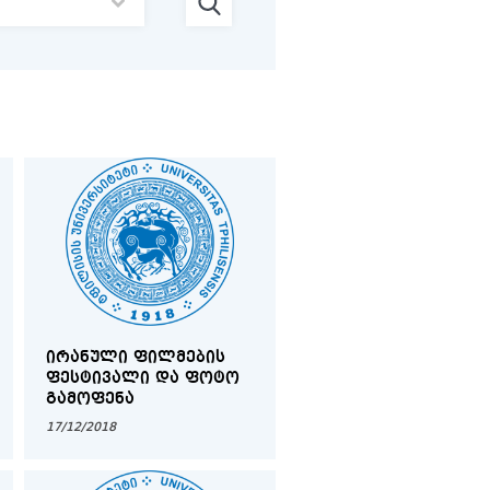
ᲘᲠᲐᲜᲣᲚᲘ ᲤᲘᲚᲛᲔᲑᲘᲡ
ᲤᲔᲡᲢᲘᲕᲐᲚᲘ ᲓᲐ ᲤᲝᲢᲝ
ᲒᲐᲛᲝᲤᲔᲜᲐ
17/12/2018