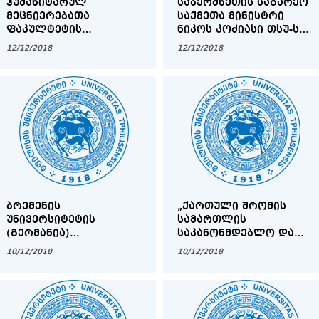
ᲰᲣᲛᲐᲜᲘᲢᲐᲠᲣᲚ
ᲡᲐᲑᲔᲠᲫᲜᲔᲗᲘᲡ ᲡᲐᲒᲐᲠᲔᲝ
ᲛᲔᲪᲜᲘᲔᲠᲔᲑᲐᲗᲐ
ᲡᲐᲥᲛᲔᲗᲐ ᲛᲘᲜᲘᲡᲢᲠᲘ
ᲤᲐᲙᲣᲚᲢᲔᲢᲘᲡ
ᲜᲘᲙᲝᲡ ᲙᲝᲫᲘᲐᲡᲘ ᲗᲡᲣ-Ს
ᲡᲢᲣᲓᲔᲜᲢᲗᲐ ᲞᲘᲠᲕᲔᲚᲘ
ᲔᲬᲕᲘᲐ
12/12/2018
12/12/2018
ᲡᲐᲤᲐᲙᲣᲚᲢᲔᲢᲝ
ᲡᲐᲛᲔᲪᲜᲘᲔᲠᲝ
ᲙᲝᲜᲤᲔᲠᲔᲜᲪᲘᲐ
ᲑᲠᲔᲛᲔᲜᲘᲡ
„ᲥᲐᲠᲗᲣᲚᲘ ᲨᲠᲝᲛᲘᲡ
ᲣᲜᲘᲕᲔᲠᲡᲘᲢᲔᲢᲘᲡ
ᲡᲐᲛᲐᲠᲗᲚᲘᲡ
(ᲒᲔᲠᲛᲐᲜᲘᲐ)
ᲡᲐᲙᲐᲜᲝᲜᲛᲓᲔᲑᲚᲝ ᲓᲐ
ᲡᲢᲘᲞᲔᲜᲓᲘᲔᲑᲘᲡ
ᲞᲠᲐᲥᲢᲘᲙᲣᲚᲘ
10/12/2018
10/12/2018
ᲛᲝᲡᲐᲞᲝᲕᲔᲑᲔᲚᲘ
ᲒᲐᲛᲝᲬᲕᲔᲕᲔᲑᲘ”
ᲙᲝᲜᲙᲣᲠᲡᲘ/ᲒᲐᲡᲐᲣᲑᲠᲔᲑᲘᲡ
ᲒᲐᲜᲠᲘᲒᲘ