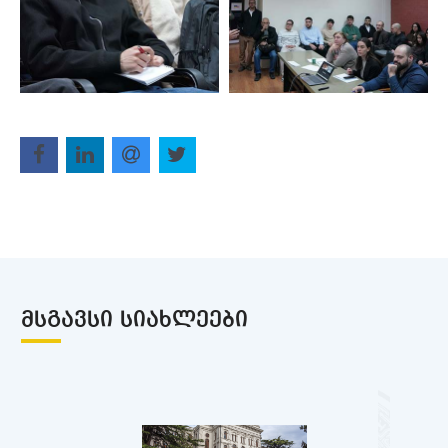
ᲛᲡᲒᲐᲕᲡᲘ ᲡᲘᲐᲮᲚᲔᲔᲑᲘ