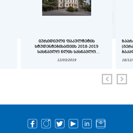
ᲘᲣᲠᲘᲓᲘᲣᲚᲘ ᲤᲐᲙᲣᲚᲢᲔᲢᲘᲡ
ᲖᲐᲐᲠ
ᲡᲢᲣᲓᲔᲜᲢᲔᲑᲘᲡᲐᲗᲕᲘᲡ 2018-2019
(ᲒᲔᲠ
ᲡᲐᲡᲬᲐᲕᲚᲝ ᲬᲚᲘᲡ ᲡᲐᲡᲬᲐᲕᲚᲝ
ᲑᲐᲙᲐ
ᲞᲠᲝᲪᲔᲡᲘᲡ ᲕᲐᲓᲔᲑᲘ
ᲓᲐ Დ
12/03/2019
16/12
ᲡᲢᲣᲓ