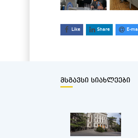
Like
Share
E-ma
ᲛᲡᲒᲐᲕᲡᲘ ᲡᲘᲐᲮᲚᲔᲔᲑᲘ