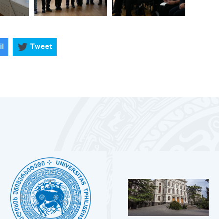
il
Tweet