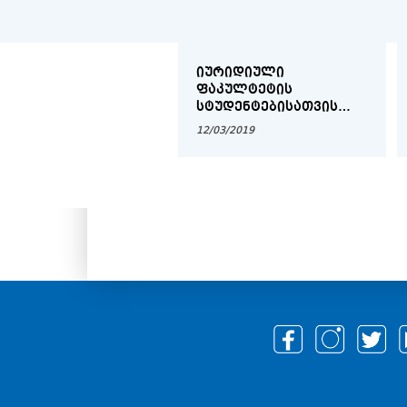
ᲘᲣᲠᲘᲓᲘᲣᲚᲘ
ᲤᲐᲙᲣᲚᲢᲔᲢᲘᲡ
ᲡᲢᲣᲓᲔᲜᲢᲔᲑᲘᲡᲐᲗᲕᲘᲡ
2018-2019 ᲡᲐᲡᲬᲐᲕᲚᲝ
12/03/2019
ᲬᲚᲘᲡ ᲡᲐᲡᲬᲐᲕᲚᲝ
ᲞᲠᲝᲪᲔᲡᲘᲡ ᲕᲐᲓᲔᲑᲘ