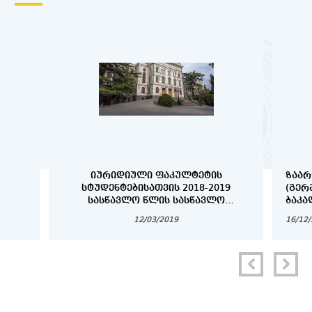
ᲘᲣᲠᲘᲓᲘᲣᲚᲘ ᲤᲐᲙᲣᲚᲢᲔᲢᲘᲡ
ᲖᲐᲐᲠ
ᲡᲢᲣᲓᲔᲜᲢᲔᲑᲘᲡᲐᲗᲕᲘᲡ 2018-2019
(ᲒᲔᲠ
ᲡᲐᲡᲬᲐᲕᲚᲝ ᲬᲚᲘᲡ ᲡᲐᲡᲬᲐᲕᲚᲝ
ᲑᲐᲙᲐ
ᲞᲠᲝᲪᲔᲡᲘᲡ ᲕᲐᲓᲔᲑᲘ
ᲓᲐ Დ
12/03/2019
16/12
ᲡᲢᲣᲓ