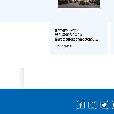
ᲘᲣᲠᲘᲓᲘᲣᲚᲘ
ᲤᲐᲙᲣᲚᲢᲔᲢᲘᲡ
ᲡᲢᲣᲓᲔᲜᲢᲔᲑᲘᲡᲐᲗᲕᲘᲡ
2018-2019 ᲡᲐᲡᲬᲐᲕᲚᲝ
12/03/2019
ᲬᲚᲘᲡ ᲡᲐᲡᲬᲐᲕᲚᲝ
ᲞᲠᲝᲪᲔᲡᲘᲡ ᲕᲐᲓᲔᲑᲘ