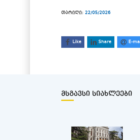
თარიღი:
22/05/2026
Like
Share
E-ma
ᲛᲡᲒᲐᲕᲡᲘ ᲡᲘᲐᲮᲚᲔᲔᲑᲘ