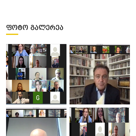
ᲤᲝᲢᲝ ᲒᲐᲚᲔᲠᲔᲐ