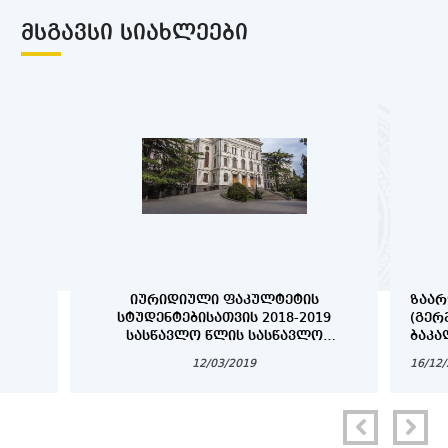
ᲛᲡᲒᲐᲕᲡᲘ ᲡᲘᲐᲮᲚᲔᲔᲑᲘ
ᲘᲣᲠᲘᲓᲘᲣᲚᲘ ᲤᲐᲙᲣᲚᲢᲔᲢᲘᲡ
ᲖᲐᲐᲠ
ᲡᲢᲣᲓᲔᲜᲢᲔᲑᲘᲡᲐᲗᲕᲘᲡ 2018-2019
(ᲒᲔᲠ
ᲡᲐᲡᲬᲐᲕᲚᲝ ᲬᲚᲘᲡ ᲡᲐᲡᲬᲐᲕᲚᲝ
ᲑᲐᲙᲐ
ᲞᲠᲝᲪᲔᲡᲘᲡ ᲕᲐᲓᲔᲑᲘ
ᲓᲐ Დ
12/03/2019
16/12
ᲡᲢᲣᲓ