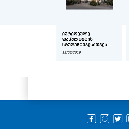
ᲘᲣᲠᲘᲓᲘᲣᲚᲘ
ᲤᲐᲙᲣᲚᲢᲔᲢᲘᲡ
ᲡᲢᲣᲓᲔᲜᲢᲔᲑᲘᲡᲐᲗᲕᲘᲡ
2018-2019 ᲡᲐᲡᲬᲐᲕᲚᲝ
12/03/2019
ᲬᲚᲘᲡ ᲡᲐᲡᲬᲐᲕᲚᲝ
ᲞᲠᲝᲪᲔᲡᲘᲡ ᲕᲐᲓᲔᲑᲘ