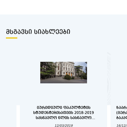
ᲛᲡᲒᲐᲕᲡᲘ ᲡᲘᲐᲮᲚᲔᲔᲑᲘ
ᲘᲣᲠᲘᲓᲘᲣᲚᲘ ᲤᲐᲙᲣᲚᲢᲔᲢᲘᲡ
ᲖᲐᲐᲠ
ᲡᲢᲣᲓᲔᲜᲢᲔᲑᲘᲡᲐᲗᲕᲘᲡ 2018-2019
(ᲒᲔᲠ
ᲡᲐᲡᲬᲐᲕᲚᲝ ᲬᲚᲘᲡ ᲡᲐᲡᲬᲐᲕᲚᲝ
ᲑᲐᲙᲐ
ᲞᲠᲝᲪᲔᲡᲘᲡ ᲕᲐᲓᲔᲑᲘ
ᲓᲐ Დ
12/03/2019
16/12