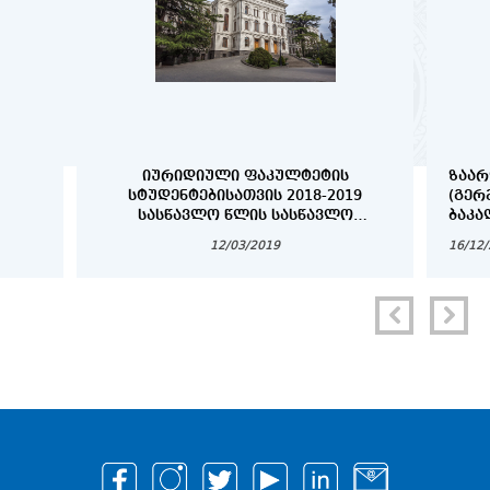
ᲘᲣᲠᲘᲓᲘᲣᲚᲘ ᲤᲐᲙᲣᲚᲢᲔᲢᲘᲡ
ᲖᲐᲐᲠ
ᲡᲢᲣᲓᲔᲜᲢᲔᲑᲘᲡᲐᲗᲕᲘᲡ 2018-2019
(ᲒᲔᲠ
ᲡᲐᲡᲬᲐᲕᲚᲝ ᲬᲚᲘᲡ ᲡᲐᲡᲬᲐᲕᲚᲝ
ᲑᲐᲙᲐ
ᲞᲠᲝᲪᲔᲡᲘᲡ ᲕᲐᲓᲔᲑᲘ
ᲓᲐ Დ
12/03/2019
16/12
ᲡᲢᲣᲓ