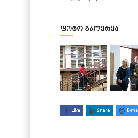
ᲤᲝᲢᲝ ᲒᲐᲚᲔᲠᲔᲐ
Like
Share
E-ma