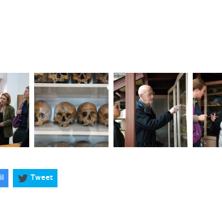
il
Tweet