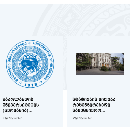
ᲖᲐᲐᲠᲚᲐᲜᲓᲘᲡ
ᲡᲢᲐᲢᲘᲔᲑᲘᲡ ᲛᲘᲦᲔᲑᲐ
ᲣᲜᲘᲕᲔᲠᲡᲘᲢᲔᲢᲘᲡ
ᲠᲔᲪᲔᲜᲖᲘᲠᲔᲑᲐᲓᲘ
(ᲒᲔᲠᲛᲐᲜᲘᲐ)
ᲡᲐᲛᲔᲪᲜᲘᲔᲠᲝ
ᲡᲢᲘᲞᲔᲜᲓᲘᲔᲑᲘ ᲗᲡᲣ
ᲟᲣᲠᲜᲐᲚᲘᲡᲐᲗᲕᲘᲡ
16/12/2018
26/12/2018
ᲑᲐᲙᲐᲚᲐᲕᲠᲘᲐᲢᲘᲡ,
ᲛᲐᲒᲘᲡᲢᲠᲐᲢᲣᲠᲘᲡᲐ ᲓᲐ