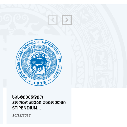
ᲡᲐᲡᲢᲘᲞᲔᲜᲓᲘᲝ
ᲘᲛᲘᲢᲘᲠᲔᲑᲣᲚᲘ
ᲞᲠᲝᲒᲠᲐᲛᲔᲑᲘ ᲣᲜᲒᲠᲔᲗᲨᲘ
ᲡᲐᲡᲐᲛᲐᲠᲗᲚᲝ ᲞᲠᲝᲪ
STIPENDIUM
ᲚᲢᲝᲚᲕᲘᲚᲗᲐ
HUNGARICUM
ᲡᲐᲔᲠᲗᲐᲨᲝᲠᲘᲡᲝ
16/12/2018
12/03/2019
ᲡᲐᲛᲐᲠᲗᲐᲚᲨᲘ