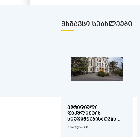
ᲛᲡᲒᲐᲕᲡᲘ ᲡᲘᲐᲮᲚᲔᲔᲑᲘ
ᲘᲣᲠᲘᲓᲘᲣᲚᲘ
ᲤᲐᲙᲣᲚᲢᲔᲢᲘᲡ
ᲡᲢᲣᲓᲔᲜᲢᲔᲑᲘᲡᲐᲗᲕᲘᲡ
2018-2019 ᲡᲐᲡᲬᲐᲕᲚᲝ
12/03/2019
ᲬᲚᲘᲡ ᲡᲐᲡᲬᲐᲕᲚᲝ
ᲞᲠᲝᲪᲔᲡᲘᲡ ᲕᲐᲓᲔᲑᲘ