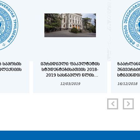
Ა ᲡᲐᲛᲝᲡᲘᲡ
ᲘᲣᲠᲘᲓᲘᲣᲚᲘ ᲤᲐᲙᲣᲚᲢᲔᲢᲘᲡ
ᲖᲐᲐᲠᲚᲐᲜ
ᲝᲚᲔᲥᲪᲘᲘᲡ
ᲡᲢᲣᲓᲔᲜᲢᲔᲑᲘᲡᲐᲗᲕᲘᲡ 2018-
ᲣᲜᲘᲕᲔᲠᲡᲘ
2019 ᲡᲐᲡᲬᲐᲕᲚᲝ ᲬᲚᲘᲡ
ᲡᲢᲘᲞᲔᲜᲓᲘ
ᲡᲐᲡᲬᲐᲕᲚᲝ ᲞᲠᲝᲪᲔᲡᲘᲡ
ᲑᲐᲙᲐᲚᲐᲕᲠ
12/03/2019
16/12/2018
ᲕᲐᲓᲔᲑᲘ
ᲛᲐᲒᲘᲡᲢᲠᲐ
ᲓᲝᲥᲢᲝᲠᲐ
ᲡᲐᲤᲔᲮᲣᲠᲘ
ᲡᲢᲣᲓᲔᲜᲢᲔ