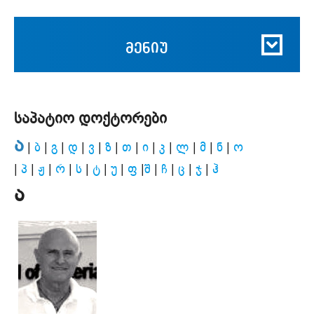
მენიუ
საპატიო დოქტორები
ა
|
ბ
|
გ
|
დ
|
ვ
|
ზ
|
თ
|
ი
|
კ
|
ლ
|
მ
|
ნ
|
ო
|
პ
|
ჟ
|
რ
|
ს
|
ტ
|
უ
|
ფ
|
შ
|
ჩ
|
ც
|
ჯ
|
ჰ
ა