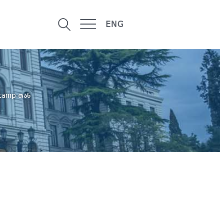
ENG
tcamp-თან