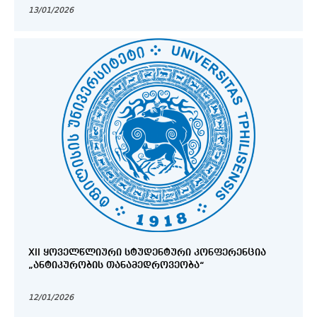
13/01/2026
XII ᲧᲝᲕᲔᲚᲬᲚᲘᲣᲠᲘ ᲡᲢᲣᲓᲔᲜᲢᲣᲠᲘ ᲙᲝᲜᲤᲔᲠᲔᲜᲪᲘᲐ
„ᲐᲜᲢᲘᲙᲣᲠᲝᲑᲘᲡ ᲗᲐᲜᲐᲛᲔᲓᲠᲝᲕᲔᲝᲑᲐ“
12/01/2026