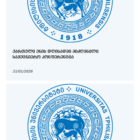
ᲥᲐᲠᲗᲣᲚᲘ ᲔᲜᲘᲡ ᲓᲦᲘᲡᲐᲓᲛᲘ ᲛᲘᲫᲦᲕᲜᲘᲚᲘ
ᲡᲐᲛᲔᲪᲜᲘᲔᲠᲝ ᲙᲝᲜᲤᲔᲠᲔᲜᲪᲘᲐ
21/01/2026