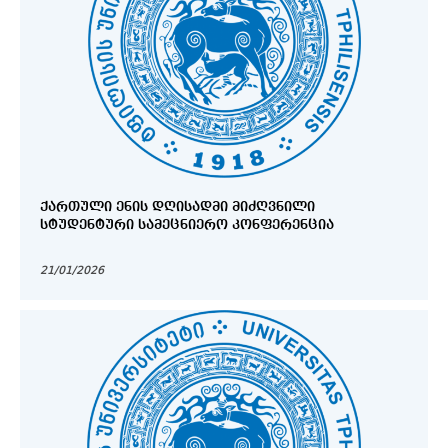
ᲥᲐᲠᲗᲣᲚᲘ ᲔᲜᲘᲡ ᲓᲦᲘᲡᲐᲓᲛᲘ ᲛᲘᲫᲦᲕᲜᲘᲚᲘ
ᲡᲢᲣᲓᲔᲜᲢᲣᲠᲘ ᲡᲐᲛᲔᲪᲜᲘᲔᲠᲝ ᲙᲝᲜᲤᲔᲠᲔᲜᲪᲘᲐ
21/01/2026