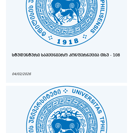
ᲡᲢᲣᲓᲔᲜᲢᲣᲠᲘ ᲡᲐᲛᲔᲪᲜᲘᲔᲠᲝ ᲙᲝᲜᲤᲔᲠᲜᲔᲪᲘᲐ ᲗᲡᲣ - 108
04/02/2026