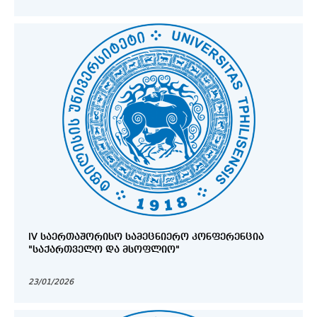
IV ᲡᲐᲔᲠᲗᲐᲨᲝᲠᲘᲡᲝ ᲡᲐᲛᲔᲪᲜᲘᲔᲠᲝ ᲙᲝᲜᲤᲔᲠᲔᲜᲪᲘᲐ
"ᲡᲐᲥᲐᲠᲗᲕᲔᲚᲝ ᲓᲐ ᲛᲡᲝᲤᲚᲘᲝ"
23/01/2026