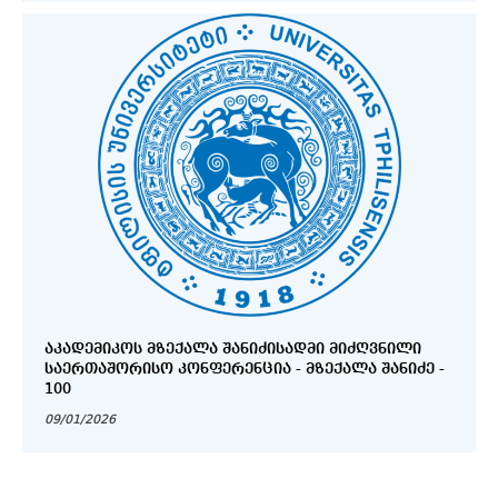
ᲐᲙᲐᲓᲔᲛᲘᲙᲝᲡ ᲛᲖᲔᲥᲐᲚᲐ ᲨᲐᲜᲘᲫᲘᲡᲐᲓᲛᲘ ᲛᲘᲫᲦᲕᲜᲘᲚᲘ
ᲡᲐᲔᲠᲗᲐᲨᲝᲠᲘᲡᲝ ᲙᲝᲜᲤᲔᲠᲔᲜᲪᲘᲐ - ᲛᲖᲔᲥᲐᲚᲐ ᲨᲐᲜᲘᲫᲔ -
100
09/01/2026