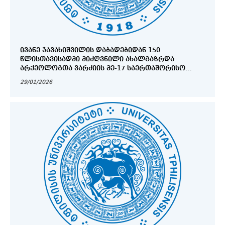
ᲘᲕᲐᲜᲔ ᲯᲐᲕᲐᲮᲘᲨᲕᲘᲚᲘᲡ ᲓᲐᲑᲐᲓᲔᲑᲘᲓᲐᲜ 150
ᲬᲚᲘᲡᲗᲐᲕᲘᲡᲐᲓᲛᲘ ᲛᲘᲫᲦᲕᲜᲘᲚᲘ ᲐᲮᲐᲚᲒᲐᲖᲠᲓᲐ
ᲐᲠᲥᲔᲝᲚᲝᲒᲗᲐ ᲕᲐᲠᲫᲘᲘᲡ ᲛᲔ-17 ᲡᲐᲔᲠᲗᲐᲨᲝᲠᲘᲡᲝ
ᲙᲝᲜᲤᲔᲠᲔᲜᲪᲘᲐ
29/01/2026