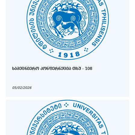
ᲡᲐᲛᲔᲪᲜᲘᲔᲠᲝ ᲙᲝᲜᲤᲔᲠᲜᲔᲪᲘᲐ ᲗᲡᲣ - 108
05/02/2026