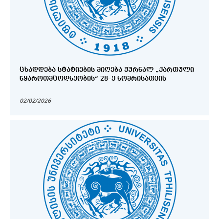
ᲪᲮᲐᲓᲓᲔᲑᲐ ᲡᲢᲐᲢᲘᲔᲑᲘᲡ ᲛᲘᲦᲔᲑᲐ ᲟᲣᲠᲜᲐᲚ „ᲥᲐᲠᲗᲣᲚᲘ
ᲬᲧᲐᲠᲝᲗᲛᲪᲝᲓᲜᲔᲝᲑᲘᲡ“ 28–Ე ᲜᲝᲛᲠᲘᲡᲐᲗᲕᲘᲡ
02/02/2026