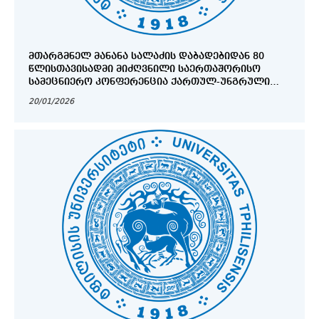
ᲛᲗᲐᲠᲒᲛᲜᲔᲚ ᲛᲐᲜᲐᲜᲐ ᲡᲐᲚᲐᲫᲘᲡ ᲓᲐᲑᲐᲓᲔᲑᲘᲓᲐᲜ 80
ᲬᲚᲘᲡᲗᲐᲕᲘᲡᲐᲓᲛᲘ ᲛᲘᲫᲦᲕᲜᲘᲚᲘ ᲡᲐᲔᲠᲗᲐᲨᲝᲠᲘᲡᲝ
ᲡᲐᲛᲔᲪᲜᲘᲔᲠᲝ ᲙᲝᲜᲤᲔᲠᲔᲜᲪᲘᲐ ᲥᲐᲠᲗᲣᲚ-ᲣᲜᲒᲠᲣᲚᲘ
ᲚᲘᲢᲔᲠᲐᲢᲣᲠᲣᲚ-ᲙᲣᲚᲢᲣᲠᲣᲚᲘ ᲣᲠᲗᲘᲔᲠᲗᲝᲑᲔᲑᲘ
20/01/2026