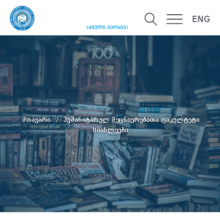
ENG
(ძველი ვერსია)
მთავარი
ჰუმანიტარულ მეცნიერებათა ფაკულტეტი
სიახლეები