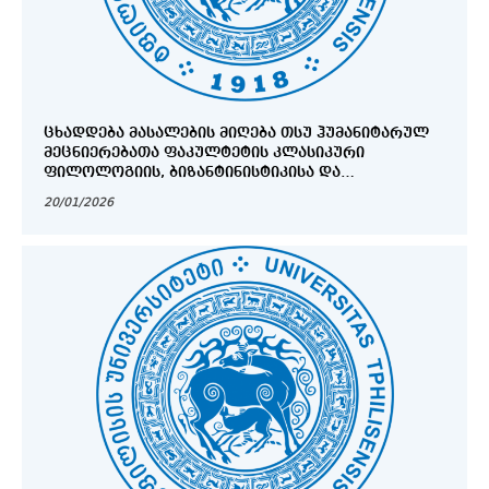
ᲪᲮᲐᲓᲓᲔᲑᲐ ᲛᲐᲡᲐᲚᲔᲑᲘᲡ ᲛᲘᲦᲔᲑᲐ ᲗᲡᲣ ᲰᲣᲛᲐᲜᲘᲢᲐᲠᲣᲚ
ᲛᲔᲪᲜᲘᲔᲠᲔᲑᲐᲗᲐ ᲤᲐᲙᲣᲚᲢᲔᲢᲘᲡ ᲙᲚᲐᲡᲘᲙᲣᲠᲘ
ᲤᲘᲚᲝᲚᲝᲒᲘᲘᲡ, ᲑᲘᲖᲐᲜᲢᲘᲜᲘᲡᲢᲘᲙᲘᲡᲐ ᲓᲐ
ᲜᲔᲝᲒᲠᲔᲪᲘᲡᲢᲘᲙᲘᲡ ᲘᲜᲡᲢᲘᲢᲣᲢᲘᲡ ᲠᲔᲪᲔᲜᲖᲘᲠᲔᲑᲐᲓᲘ
20/01/2026
ᲑᲔᲭᲓᲣᲠᲘ ᲓᲐ ᲔᲚᲔᲥᲢᲠᲝᲜᲣᲚᲘ ᲡᲐᲛᲔᲪᲜᲘᲔᲠᲝ
ᲟᲣᲠᲜᲐᲚᲘᲡᲐᲗᲕᲘᲡ