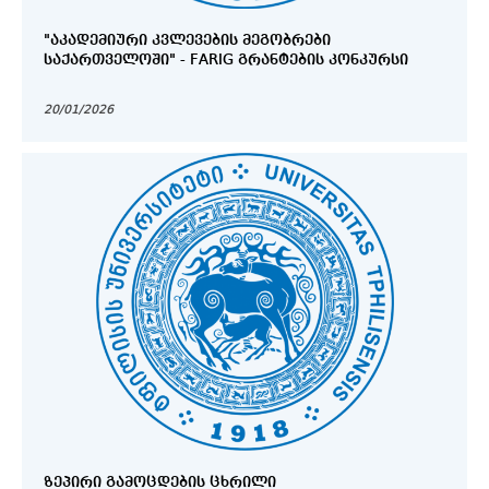
"ᲐᲙᲐᲓᲔᲛᲘᲣᲠᲘ ᲙᲕᲚᲔᲕᲔᲑᲘᲡ ᲛᲔᲒᲝᲑᲠᲔᲑᲘ
ᲡᲐᲥᲐᲠᲗᲕᲔᲚᲝᲨᲘ" - FARIG ᲒᲠᲐᲜᲢᲔᲑᲘᲡ ᲙᲝᲜᲙᲣᲠᲡᲘ
20/01/2026
ᲖᲔᲞᲘᲠᲘ ᲒᲐᲛᲝᲪᲓᲔᲑᲘᲡ ᲪᲮᲠᲘᲚᲘ