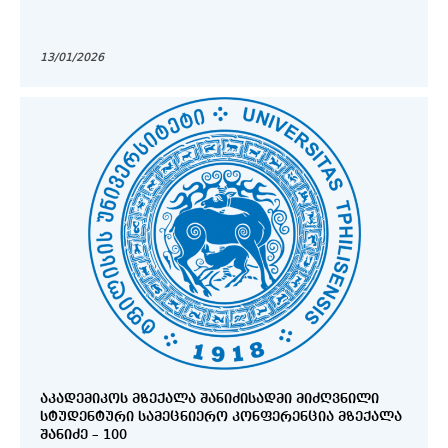
13/01/2026
ᲐᲙᲐᲓᲔᲛᲘᲙᲝᲡ ᲛᲖᲔᲥᲐᲚᲐ ᲨᲐᲜᲘᲫᲘᲡᲐᲓᲛᲘ ᲛᲘᲫᲦᲕᲜᲘᲚᲘ
ᲡᲢᲣᲓᲔᲜᲢᲣᲠᲘ ᲡᲐᲛᲔᲪᲜᲘᲔᲠᲝ ᲙᲝᲜᲤᲔᲠᲔᲜᲪᲘᲐ ᲛᲖᲔᲥᲐᲚᲐ
ᲨᲐᲜᲘᲫᲔ – 100