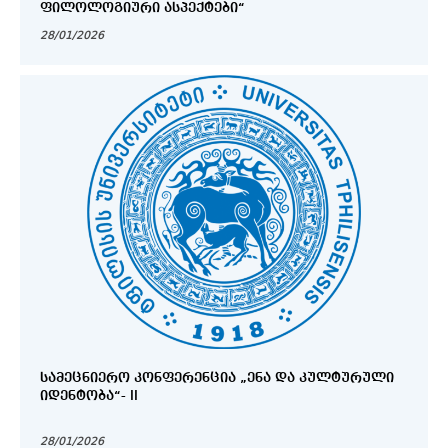
ᲤᲘᲚᲝᲚᲝᲒᲘᲣᲠᲘ ᲐᲡᲞᲔᲥᲢᲔᲑᲘ“
28/01/2026
ᲡᲐᲛᲔᲪᲜᲘᲔᲠᲝ ᲙᲝᲜᲤᲔᲠᲔᲜᲪᲘᲐ „ᲔᲜᲐ ᲓᲐ ᲙᲣᲚᲢᲣᲠᲣᲚᲘ
ᲘᲓᲔᲜᲢᲝᲑᲐ“- II
28/01/2026