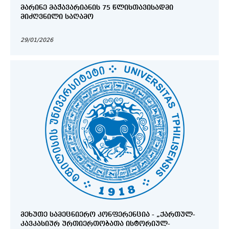
ᲛᲐᲠᲘᲜᲔ ᲛᲐᲭᲐᲕᲐᲠᲘᲐᲜᲘᲡ 75 ᲬᲚᲘᲡᲗᲐᲕᲘᲡᲐᲓᲛᲘ
ᲛᲘᲫᲦᲕᲜᲘᲚᲘ ᲡᲐᲦᲐᲛᲝ
29/01/2026
ᲛᲔᲮᲣᲗᲔ ᲡᲐᲛᲔᲪᲜᲘᲔᲠᲝ ᲙᲝᲜᲤᲔᲠᲔᲜᲪᲘᲐ - „ᲥᲐᲠᲗᲣᲚ-
ᲙᲐᲕᲙᲐᲡᲘᲣᲠ ᲣᲠᲗᲘᲔᲠᲗᲝᲑᲐᲗᲐ ᲘᲡᲢᲝᲠᲘᲣᲚ-