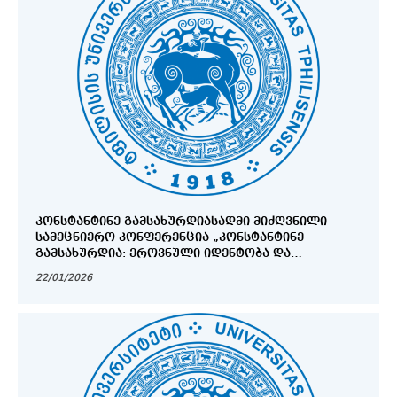
ᲙᲝᲜᲡᲢᲐᲜᲢᲘᲜᲔ ᲒᲐᲛᲡᲐᲮᲣᲠᲓᲘᲐᲡᲐᲓᲛᲘ ᲛᲘᲫᲦᲕᲜᲘᲚᲘ
ᲡᲐᲛᲔᲪᲜᲘᲔᲠᲝ ᲙᲝᲜᲤᲔᲠᲔᲜᲪᲘᲐ „ᲙᲝᲜᲡᲢᲐᲜᲢᲘᲜᲔ
ᲒᲐᲛᲡᲐᲮᲣᲠᲓᲘᲐ: ᲔᲠᲝᲕᲜᲣᲚᲘ ᲘᲓᲔᲜᲢᲝᲑᲐ ᲓᲐ
ᲣᲜᲘᲕᲔᲠᲡᲐᲚᲣᲠᲘ ᲦᲘᲠᲔᲑᲣᲚᲔᲑᲔᲑᲘ“
22/01/2026