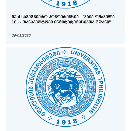
ᲛᲔ-4 ᲡᲐᲛᲔᲪᲜᲘᲔᲠᲝ ᲙᲝᲜᲤᲔᲠᲔᲜᲪᲘᲐ - "ᲕᲐᲟᲐ-ᲤᲨᲐᲕᲔᲚᲐ
165 - ᲗᲐᲜᲐᲛᲔᲓᲠᲝᲕᲔ ᲘᲜᲢᲔᲠᲞᲠᲔᲢᲐᲪᲘᲐᲗᲐ ᲪᲓᲐᲜᲘ"
29/01/2026