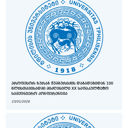
ᲞᲠᲝᲤᲔᲡᲝᲠ ᲖᲣᲠᲐᲑ ᲭᲣᲛᲑᲣᲠᲘᲫᲘᲡ ᲓᲐᲑᲐᲓᲔᲑᲘᲓᲐᲜ 100
ᲬᲚᲘᲡᲗᲐᲕᲘᲡᲐᲓᲛᲘ ᲛᲘᲫᲦᲕᲜᲘᲚᲘ XX ᲡᲐᲤᲐᲙᲣᲚᲢᲔᲢᲝ
ᲡᲐᲛᲔᲪᲜᲘᲔᲠᲝ ᲙᲝᲜᲤᲔᲠᲔᲜᲪᲘᲐ
23/01/2026