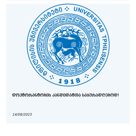
ᲓᲝᲥᲢᲝᲠᲐᲜᲢᲝᲑᲘᲡ ᲙᲐᲜᲓᲘᲓᲐᲢᲗᲐ ᲡᲐᲧᲣᲠᲐᲓᲦᲔᲑᲝᲓ!
14/09/2023