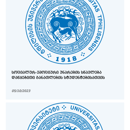
ᲡᲝᲪᲘᲐᲚᲣᲠ-ᲔᲛᲝᲪᲘᲣᲠᲘ ᲣᲜᲐᲠᲔᲑᲘᲡ ᲡᲬᲐᲕᲚᲔᲑᲐ
ᲓᲐᲬᲧᲔᲑᲘᲗᲘ ᲒᲐᲜᲐᲗᲚᲔᲑᲘᲡ ᲡᲢᲣᲓᲔᲜᲢᲔᲑᲘᲡᲐᲗᲕᲘᲡ
05/10/2023