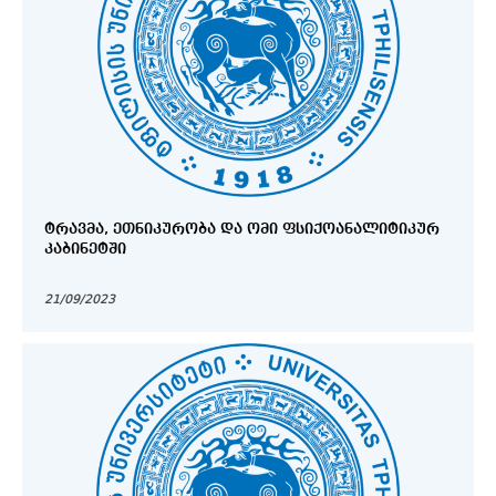
ᲢᲠᲐᲕᲛᲐ, ᲔᲗᲜᲘᲙᲣᲠᲝᲑᲐ ᲓᲐ ᲝᲛᲘ ᲤᲡᲘᲥᲝᲐᲜᲐᲚᲘᲢᲘᲙᲣᲠ
ᲙᲐᲑᲘᲜᲔᲢᲨᲘ
21/09/2023