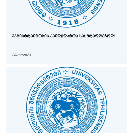
ᲛᲐᲒᲘᲡᲢᲠᲐᲜᲢᲝᲑᲘᲡ ᲙᲐᲜᲓᲘᲓᲐᲢᲗᲐ ᲡᲐᲧᲣᲠᲐᲓᲦᲔᲑᲝᲓ!
20/09/2023