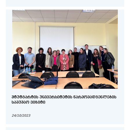
ᲨᲢᲣᲢᲒᲐᲠᲢᲘᲡ ᲣᲜᲘᲕᲔᲠᲡᲘᲢᲔᲢᲘᲡ ᲬᲐᲠᲛᲝᲛᲐᲓᲒᲔᲜᲚᲔᲑᲘᲡ
ᲡᲐᲛᲣᲨᲐᲝ ᲕᲘᲖᲘᲢᲘ
24/10/2023