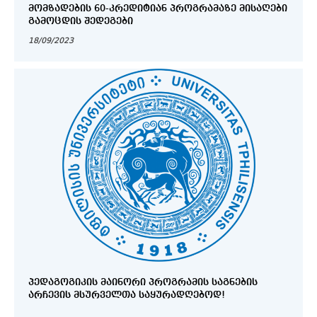
ᲛᲝᲛᲖᲐᲓᲔᲑᲘᲡ 60-ᲙᲠᲔᲓᲘᲢᲘᲐᲜ ᲞᲠᲝᲒᲠᲐᲛᲐᲖᲔ ᲛᲘᲡᲐᲦᲔᲑᲘ
ᲒᲐᲛᲝᲪᲓᲘᲡ ᲨᲔᲓᲔᲒᲔᲑᲘ
18/09/2023
ᲞᲔᲓᲐᲒᲝᲒᲘᲙᲘᲡ ᲛᲐᲘᲜᲝᲠᲘ ᲞᲠᲝᲒᲠᲐᲛᲘᲡ ᲡᲐᲒᲜᲔᲑᲘᲡ
ᲐᲠᲩᲔᲕᲘᲡ ᲛᲡᲣᲠᲕᲔᲚᲗᲐ ᲡᲐᲧᲣᲠᲐᲓᲦᲔᲑᲝᲓ!