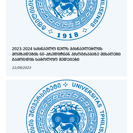
2023-2024 ᲡᲐᲡᲬᲐᲕᲚᲝ ᲬᲔᲚᲡ ᲛᲐᲡᲬᲐᲕᲚᲔᲑᲚᲘᲡ
ᲛᲝᲛᲖᲐᲓᲔᲑᲘᲡ 60-ᲙᲠᲔᲓᲘᲢᲘᲐᲜ ᲞᲠᲝᲒᲠᲐᲛᲐᲖᲔ ᲛᲘᲡᲐᲦᲔᲑᲘ
ᲒᲐᲛᲝᲪᲓᲘᲡ ᲡᲐᲑᲝᲚᲝᲝ ᲨᲔᲓᲔᲒᲔᲑᲘ
21/09/2023