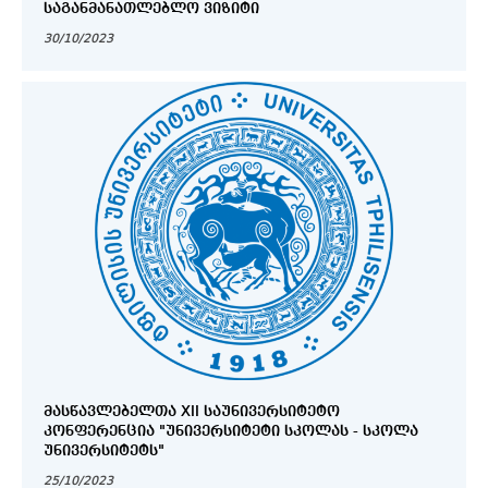
ᲡᲐᲒᲐᲜᲛᲐᲜᲐᲗᲚᲔᲑᲚᲝ ᲕᲘᲖᲘᲢᲘ
30/10/2023
ᲛᲐᲡᲬᲐᲕᲚᲔᲑᲔᲚᲗᲐ XII ᲡᲐᲣᲜᲘᲕᲔᲠᲡᲘᲢᲔᲢᲝ
ᲙᲝᲜᲤᲔᲠᲔᲜᲪᲘᲐ "ᲣᲜᲘᲕᲔᲠᲡᲘᲢᲔᲢᲘ ᲡᲙᲝᲚᲐᲡ - ᲡᲙᲝᲚᲐ
ᲣᲜᲘᲕᲔᲠᲡᲘᲢᲔᲢᲡ"
25/10/2023