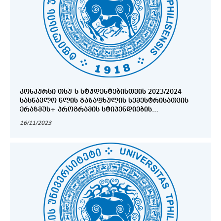
ᲙᲝᲜᲙᲣᲠᲡᲘ ᲗᲡᲣ-Ს ᲡᲢᲣᲓᲔᲜᲢᲔᲑᲘᲡᲗᲕᲘᲡ 2023/2024
ᲡᲐᲡᲬᲐᲕᲚᲝ ᲬᲚᲘᲡ ᲒᲐᲖᲐᲤᲮᲣᲚᲘᲡ ᲡᲔᲛᲔᲡᲢᲠᲘᲡᲐᲗᲕᲘᲡ
ᲔᲠᲐᲖᲛᲣᲡ+ ᲞᲠᲝᲒᲠᲐᲛᲘᲡ ᲡᲢᲘᲞᲔᲜᲓᲘᲔᲑᲘᲡ
ᲛᲝᲡᲐᲞᲝᲕᲔᲑᲚᲐᲓ (ᲛᲔ-2 ᲜᲐᲬᲘᲚᲘ)
16/11/2023