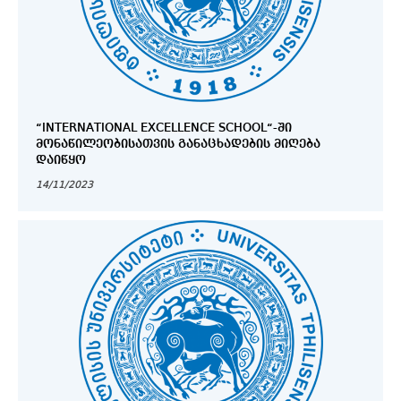
“INTERNATIONAL EXCELLENCE SCHOOL“-ᲨᲘ
ᲛᲝᲜᲐᲬᲘᲚᲔᲝᲑᲘᲡᲐᲗᲕᲘᲡ ᲒᲐᲜᲐᲪᲮᲐᲓᲔᲑᲘᲡ ᲛᲘᲦᲔᲑᲐ
ᲓᲐᲘᲬᲧᲝ
14/11/2023