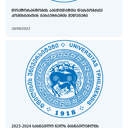
ᲓᲝᲥᲢᲝᲠᲐᲜᲢᲝᲑᲘᲡ ᲙᲐᲜᲓᲘᲓᲐᲢᲗᲐ ᲓᲐᲠᲒᲝᲑᲠᲘᲕ
ᲙᲝᲛᲘᲡᲘᲐᲡᲗᲐᲜ ᲒᲐᲡᲐᲣᲑᲠᲔᲑᲘᲡ ᲨᲔᲓᲔᲒᲔᲑᲘ
20/09/2023
2023-2024 ᲡᲐᲡᲬᲐᲕᲚᲝ ᲬᲔᲚᲡ ᲛᲐᲡᲬᲐᲕᲚᲔᲑᲚᲘᲡ