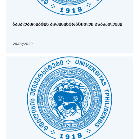
ᲑᲐᲙᲐᲚᲐᲕᲠᲘᲐᲢᲘᲡ ᲐᲓᲛᲘᲜᲘᲡᲢᲠᲐᲪᲘᲣᲚᲘ ᲒᲖᲐᲛᲙᲕᲚᲔᲕᲘ
20/09/2023