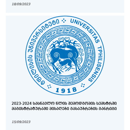
18/09/2023
2023-2024 ᲡᲐᲡᲬᲐᲕᲚᲝ ᲬᲚᲘᲡ ᲨᲔᲛᲝᲓᲒᲝᲛᲘᲡ ᲡᲔᲛᲡᲢᲠᲨᲘ
ᲛᲐᲒᲘᲡᲢᲠᲐᲢᲣᲠᲐᲨᲘ ᲛᲘᲡᲐᲦᲔᲑᲘ ᲒᲐᲡᲐᲣᲑᲠᲔᲑᲘᲡ ᲒᲐᲜᲠᲘᲒᲘ
15/09/2023