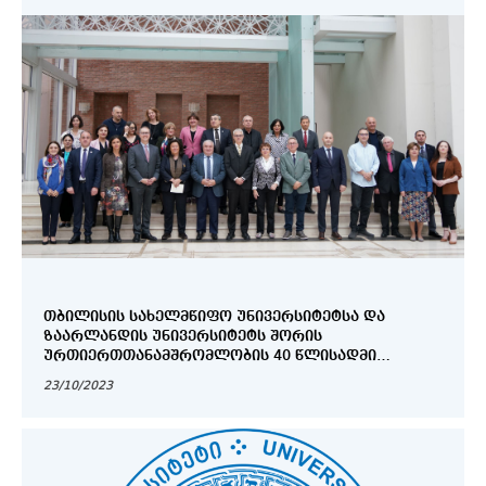
ᲗᲑᲘᲚᲘᲡᲘᲡ ᲡᲐᲮᲔᲚᲛᲬᲘᲤᲝ ᲣᲜᲘᲕᲔᲠᲡᲘᲢᲔᲢᲡᲐ ᲓᲐ
ᲖᲐᲐᲠᲚᲐᲜᲓᲘᲡ ᲣᲜᲘᲕᲔᲠᲡᲘᲢᲔᲢᲡ ᲨᲝᲠᲘᲡ
ᲣᲠᲗᲘᲔᲠᲗᲗᲐᲜᲐᲛᲨᲠᲝᲛᲚᲝᲑᲘᲡ 40 ᲬᲚᲘᲡᲐᲓᲛᲘ
ᲛᲘᲫᲦᲕᲜᲘᲚᲘ ᲡᲐᲘᲣᲑᲘᲚᲔᲝ ᲦᲝᲜᲘᲡᲫᲘᲔᲑᲐ
23/10/2023