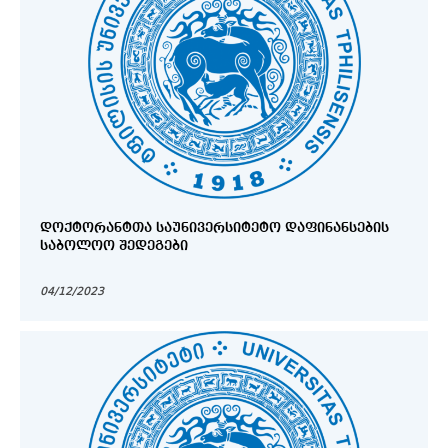
ᲓᲝᲥᲢᲝᲠᲐᲜᲢᲗᲐ ᲡᲐᲣᲜᲘᲕᲔᲠᲡᲘᲢᲔᲢᲝ ᲓᲐᲤᲘᲜᲐᲜᲡᲔᲑᲘᲡ
ᲡᲐᲑᲝᲚᲝᲝ ᲨᲔᲓᲔᲒᲔᲑᲘ
04/12/2023