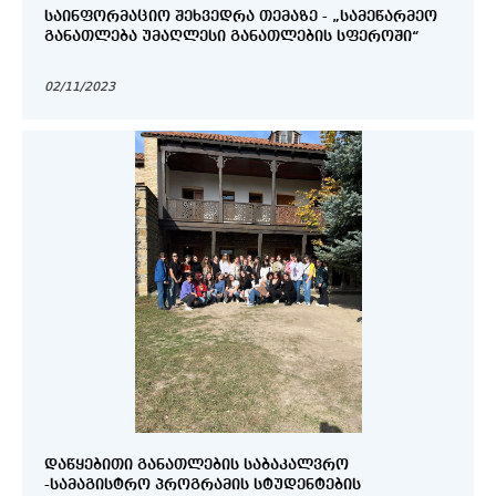
ᲡᲐᲘᲜᲤᲝᲠᲛᲐᲪᲘᲝ ᲨᲔᲮᲕᲔᲓᲠᲐ ᲗᲔᲛᲐᲖᲔ - „ᲡᲐᲛᲔᲬᲐᲠᲛᲔᲝ
ᲒᲐᲜᲐᲗᲚᲔᲑᲐ ᲣᲛᲐᲦᲚᲔᲡᲘ ᲒᲐᲜᲐᲗᲚᲔᲑᲘᲡ ᲡᲤᲔᲠᲝᲨᲘ“
02/11/2023
ᲓᲐᲬᲧᲔᲑᲘᲗᲘ ᲒᲐᲜᲐᲗᲚᲔᲑᲘᲡ ᲡᲐᲑᲐᲙᲐᲚᲕᲠᲝ
-ᲡᲐᲛᲐᲒᲘᲡᲢᲠᲝ ᲞᲠᲝᲒᲠᲐᲛᲘᲡ ᲡᲢᲣᲓᲔᲜᲢᲔᲑᲘᲡ