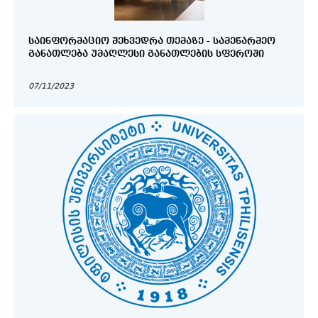
ᲡᲐᲘᲜᲤᲝᲠᲛᲐᲪᲘᲝ ᲨᲔᲮᲕᲔᲓᲠᲐ ᲗᲔᲛᲐᲖᲔ - ᲡᲐᲛᲔᲬᲐᲠᲛᲔᲝ
ᲒᲐᲜᲐᲗᲚᲔᲑᲐ ᲣᲛᲐᲦᲚᲔᲡᲘ ᲒᲐᲜᲐᲗᲚᲔᲑᲘᲡ ᲡᲤᲔᲠᲝᲨᲘ
07/11/2023