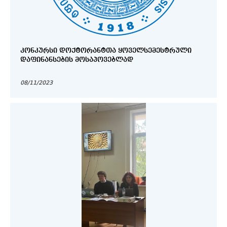
ᲙᲝᲜᲙᲣᲠᲡᲘ ᲓᲝᲥᲢᲝᲠᲐᲜᲢᲗᲐ ᲧᲝᲕᲔᲚᲡᲔᲛᲔᲡᲢᲠᲣᲚᲘ
ᲓᲐᲤᲘᲜᲐᲜᲡᲔᲑᲘᲡ ᲛᲝᲡᲐᲞᲝᲕᲔᲑᲚᲐᲓ
08/11/2023