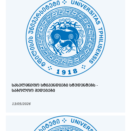
ᲡᲐᲮᲔᲚᲛᲬᲘᲤᲝ ᲡᲢᲘᲞᲔᲜᲓᲘᲔᲑᲘ ᲡᲢᲣᲓᲔᲜᲢᲔᲑᲡ -
ᲡᲐᲑᲝᲚᲝᲝ ᲨᲔᲓᲔᲒᲔᲑᲘ
13/05/2026