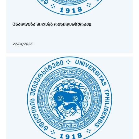
ᲪᲮᲐᲓᲓᲔᲑᲐ ᲛᲘᲦᲔᲑᲐ ᲠᲔᲖᲘᲓᲔᲜᲢᲣᲠᲐᲨᲘ
22/04/2026