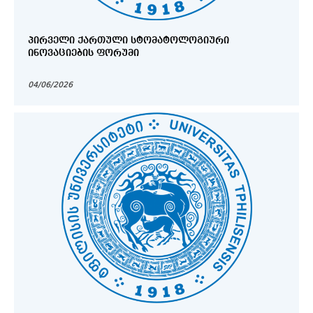
ᲞᲘᲠᲕᲔᲚᲘ ᲥᲐᲠᲗᲣᲚᲘ ᲡᲢᲝᲛᲐᲢᲝᲚᲝᲒᲘᲣᲠᲘ
ᲘᲜᲝᲕᲐᲪᲘᲔᲑᲘᲡ ᲤᲝᲠᲣᲛᲘ
04/06/2026