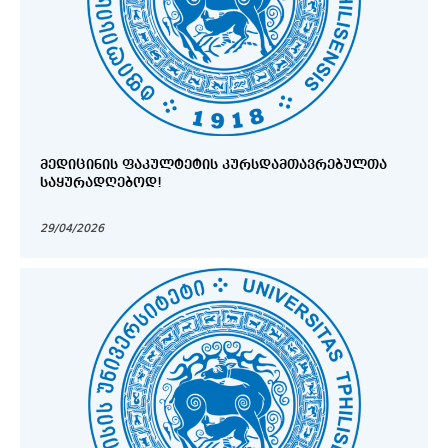
ᲛᲔᲓᲘᲪᲘᲜᲘᲡ ᲤᲐᲙᲣᲚᲢᲔᲢᲘᲡ ᲙᲣᲠᲡᲓᲐᲛᲗᲐᲕᲠᲔᲑᲣᲚᲗᲐ
ᲡᲐᲧᲣᲠᲐᲓᲦᲔᲑᲝᲓ!
29/04/2026