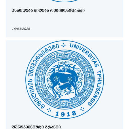
ᲪᲮᲐᲓᲓᲔᲑᲐ ᲛᲘᲦᲔᲑᲐ ᲠᲔᲖᲘᲓᲔᲜᲢᲣᲠᲐᲨᲘ
16/03/2026
ᲤᲣᲜᲓᲐᲛᲔᲜᲢᲣᲠᲘ ᲒᲠᲐᲜᲢᲘ