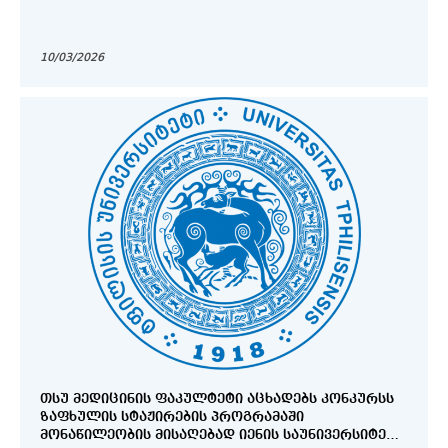
10/03/2026
ᲗᲡᲣ ᲛᲔᲓᲘᲪᲘᲜᲘᲡ ᲤᲐᲙᲣᲚᲢᲔᲢᲘ ᲐᲪᲮᲐᲓᲔᲑᲡ ᲙᲝᲜᲙᲣᲠᲡᲡ
ᲖᲐᲤᲮᲣᲚᲘᲡ ᲡᲢᲐᲟᲘᲠᲔᲑᲘᲡ ᲞᲠᲝᲒᲠᲐᲛᲐᲨᲘ
ᲛᲝᲜᲐᲬᲘᲚᲔᲝᲑᲘᲡ ᲛᲘᲡᲐᲦᲔᲑᲐᲓ ᲘᲔᲜᲘᲡ ᲡᲐᲣᲜᲘᲕᲔᲠᲡᲘᲢᲔᲢᲝ