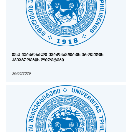
ᲗᲡᲣ ᲞᲔᲠᲡᲝᲜᲐᲚᲘ-ᲔᲕᲠᲝᲙᲐᲕᲨᲘᲠᲘᲡ ᲞᲠᲝᲔᲥᲢᲘᲡ
ᲥᲕᲔᲯᲒᲣᲤᲔᲑᲘᲡ ᲚᲘᲓᲔᲠᲔᲑᲘ
30/06/2026