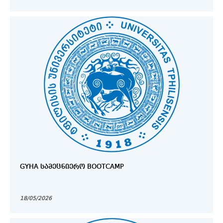
GYHA ᲡᲐᲛᲔᲪᲜᲘᲔᲠᲝ BOOTCAMP
18/05/2026