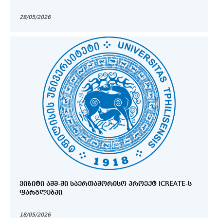
28/05/2026
ᲕᲘᲖᲘᲢᲘ ᲐᲨᲨ-ᲨᲘ ᲡᲐᲔᲠᲗᲐᲨᲝᲠᲘᲡᲝ ᲞᲠᲝᲔᲥᲢ ICREATE-Ს
ᲤᲐᲠᲒᲚᲔᲑᲨᲘ
18/05/2026