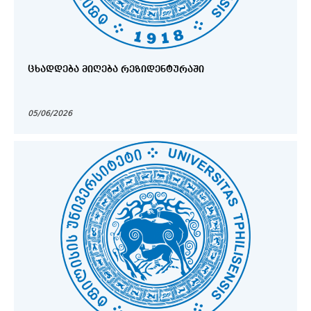
ᲪᲮᲐᲓᲓᲔᲑᲐ ᲛᲘᲦᲔᲑᲐ ᲠᲔᲖᲘᲓᲔᲜᲢᲣᲠᲐᲨᲘ
05/06/2026