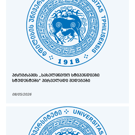
ᲞᲠᲝᲒᲠᲐᲛᲘᲡ ,,ᲡᲐᲮᲔᲚᲛᲬᲘᲤᲝ ᲡᲢᲘᲞᲔᲜᲓᲘᲔᲑᲘ
ᲡᲢᲣᲓᲔᲜᲢᲔᲑᲡ" ᲞᲘᲠᲕᲔᲚᲐᲓᲘ ᲨᲔᲓᲔᲒᲔᲑᲘ
08/05/2026