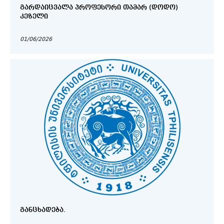
ᲒᲐᲠᲓᲐᲘᲪᲕᲐᲚᲐ ᲞᲠᲝᲤᲔᲡᲝᲠᲘ ᲗᲐᲛᲐᲠ (ᲓᲝᲓᲝ)
ᲙᲔᲖᲔᲚᲘ
01/06/2026
ᲒᲐᲜᲪᲮᲐᲓᲔᲑᲐ.