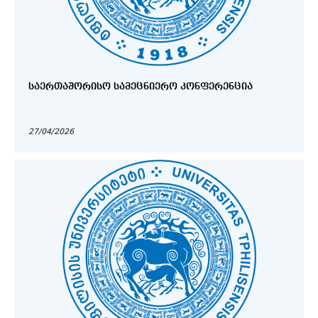
ᲡᲐᲔᲠᲗᲐᲨᲝᲠᲘᲡᲝ ᲡᲐᲛᲔᲪᲜᲘᲔᲠᲝ ᲙᲝᲜᲤᲔᲠᲔᲜᲪᲘᲐ
27/04/2026