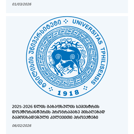
ᲙᲚᲘᲜᲘᲙᲐ (ᲒᲔᲠᲛᲐᲜᲘᲐ) (ERASMU+)
01/03/2026
2025-2026 ᲬᲚᲘᲡ ᲒᲐᲖᲐᲤᲮᲣᲚᲘᲡ ᲡᲔᲛᲔᲡᲢᲠᲘᲡ
ᲓᲝᲥᲢᲝᲠᲐᲜᲢᲣᲠᲘᲡ ᲞᲠᲝᲒᲠᲐᲛᲐᲖᲔ ᲛᲘᲡᲐᲦᲔᲑᲐᲓ
ᲒᲐᲛᲝᲪᲮᲐᲓᲔᲑᲣᲚᲘ ᲙᲕᲚᲔᲕᲘᲗᲘ ᲞᲠᲝᲔᲥᲢᲔᲑᲘ
06/02/2026