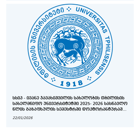
ᲡᲡᲘᲞ - ᲘᲕᲐᲜᲔ ᲯᲐᲕᲐᲮᲘᲨᲕᲘᲚᲘᲡ ᲡᲐᲮᲔᲚᲝᲑᲘᲡ ᲗᲑᲘᲚᲘᲡᲘᲡ
ᲡᲐᲮᲔᲚᲛᲬᲘᲤᲝ ᲣᲜᲘᲕᲔᲠᲡᲘᲢᲔᲢᲨᲘ 2025- 2026 ᲡᲐᲡᲬᲐᲕᲚᲝ
ᲬᲚᲘᲡ ᲒᲐᲖᲐᲤᲮᲣᲚᲘᲡ ᲡᲔᲛᲔᲡᲢᲠᲨᲘ ᲓᲝᲥᲢᲝᲠᲐᲜᲢᲣᲠᲐᲨᲘ
ᲛᲘᲦᲔᲑᲘᲡ ᲒᲐᲛᲝᲪᲮᲐᲓᲔᲑᲘᲡᲐ ᲓᲐ ᲬᲐᲠᲛᲝᲡᲐᲓᲒᲔᲜᲘ
22/01/2026
ᲓᲝᲙᲣᲛᲔᲜᲢᲔᲑᲘᲡ ᲜᲣᲡᲮᲘᲡ ᲒᲐᲜᲡᲐᲖᲦᲕᲠᲘᲡ ᲨᲔᲡᲐᲮᲔᲑ