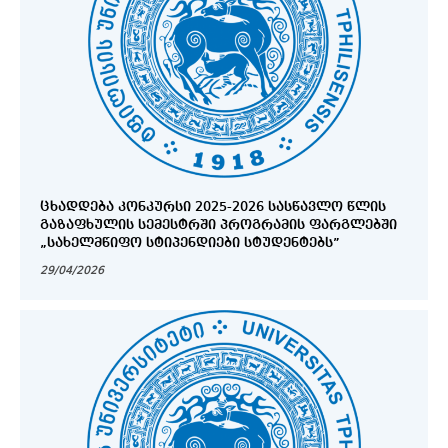
ᲪᲮᲐᲓᲓᲔᲑᲐ ᲙᲝᲜᲙᲣᲠᲡᲘ 2025-2026 ᲡᲐᲡᲬᲐᲕᲚᲝ ᲬᲚᲘᲡ
ᲒᲐᲖᲐᲤᲮᲣᲚᲘᲡ ᲡᲔᲛᲔᲡᲢᲠᲨᲘ ᲞᲠᲝᲒᲠᲐᲛᲘᲡ ᲤᲐᲠᲒᲚᲔᲑᲨᲘ
„ᲡᲐᲮᲔᲚᲛᲬᲘᲤᲝ ᲡᲢᲘᲞᲔᲜᲓᲘᲔᲑᲘ ᲡᲢᲣᲓᲔᲜᲢᲔᲑᲡ”
29/04/2026