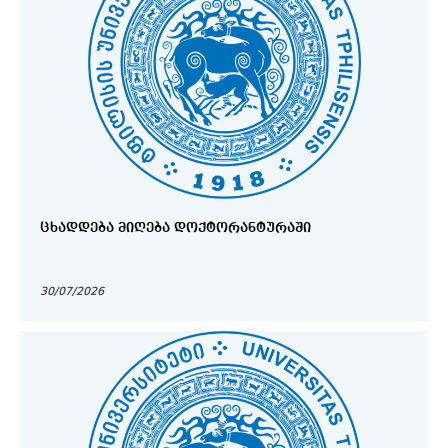
ᲪᲮᲐᲓᲓᲔᲑᲐ ᲛᲘᲦᲔᲑᲐ ᲓᲝᲥᲢᲝᲠᲐᲜᲢᲣᲠᲐᲨᲘ
30/07/2026