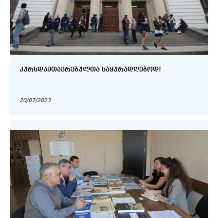
ᲙᲣᲠᲡᲓᲐᲛᲗᲐᲕᲠᲔᲑᲣᲚᲗᲐ ᲡᲐᲧᲣᲠᲐᲓᲦᲔᲑᲝᲓ!
20/07/2023