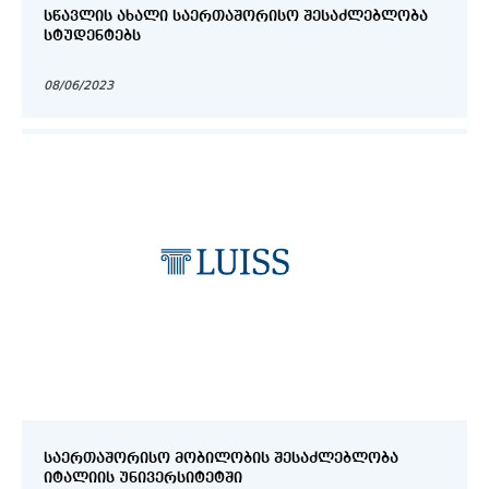
ᲡᲬᲐᲕᲚᲘᲡ ᲐᲮᲐᲚᲘ ᲡᲐᲔᲠᲗᲐᲨᲝᲠᲘᲡᲝ ᲨᲔᲡᲐᲫᲚᲔᲑᲚᲝᲑᲐ
ᲡᲢᲣᲓᲔᲜᲢᲔᲑᲡ
08/06/2023
ᲡᲐᲔᲠᲗᲐᲨᲝᲠᲘᲡᲝ ᲛᲝᲑᲘᲚᲝᲑᲘᲡ ᲨᲔᲡᲐᲫᲚᲔᲑᲚᲝᲑᲐ
ᲘᲢᲐᲚᲘᲘᲡ ᲣᲜᲘᲕᲔᲠᲡᲘᲢᲔᲢᲨᲘ