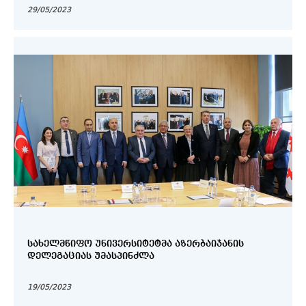
29/05/2023
ᲡᲐᲮᲔᲚᲛᲬᲘᲤᲝ ᲣᲜᲘᲕᲔᲠᲡᲘᲢᲔᲢᲛᲐ ᲐᲖᲔᲠᲑᲐᲘᲯᲐᲜᲘᲡ
ᲓᲔᲚᲔᲒᲐᲪᲘᲐᲡ ᲣᲛᲐᲡᲞᲘᲜᲫᲚᲐ
19/05/2023