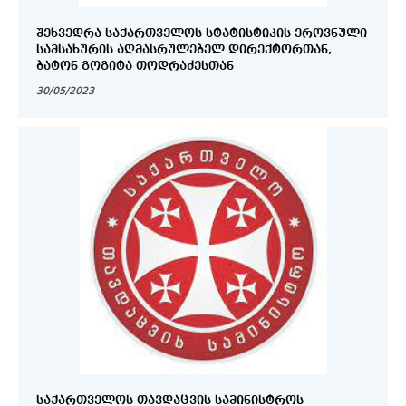
ᲨᲔᲮᲕᲔᲓᲠᲐ ᲡᲐᲥᲐᲠᲗᲕᲔᲚᲝᲡ ᲡᲢᲐᲢᲘᲡᲢᲘᲙᲘᲡ ᲔᲠᲝᲕᲜᲣᲚᲘ
ᲡᲐᲛᲡᲐᲮᲣᲠᲘᲡ ᲐᲦᲛᲐᲡᲠᲣᲚᲔᲑᲔᲚ ᲓᲘᲠᲔᲥᲢᲝᲠᲗᲐᲜ,
ᲑᲐᲢᲝᲜ ᲒᲝᲒᲘᲢᲐ ᲗᲝᲓᲠᲐᲫᲔᲡᲗᲐᲜ
30/05/2023
ᲡᲐᲥᲐᲠᲗᲕᲔᲚᲝᲡ ᲗᲐᲕᲓᲐᲪᲕᲘᲡ ᲡᲐᲛᲘᲜᲘᲡᲢᲠᲝᲡ