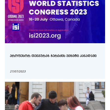
ᲞᲠᲝᲤᲔᲡᲝᲠ ᲗᲔᲘᲛᲣᲠᲐᲖ ᲑᲔᲠᲘᲫᲘᲡ ᲕᲘᲖᲘᲢᲘ ᲙᲐᲜᲐᲓᲐᲨᲘ
27/07/2023