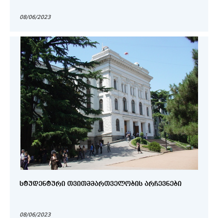
08/06/2023
ᲡᲢᲣᲓᲔᲜᲢᲣᲠᲘ ᲗᲕᲘᲗᲛᲛᲐᲠᲗᲕᲔᲚᲝᲑᲘᲡ ᲐᲠᲩᲔᲕᲜᲔᲑᲘ
08/06/2023