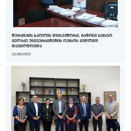
ᲢᲣᲠᲘᲖᲛᲘᲡ ᲡᲙᲝᲚᲘᲡ ᲓᲘᲠᲔᲥᲢᲝᲠᲘ, ᲑᲐᲢᲝᲜᲘ ᲡᲔᲠᲒᲝ
ᲛᲔᲚᲐᲫᲔ ᲣᲜᲘᲕᲔᲠᲡᲘᲢᲔᲢᲘᲡ ᲝᲥᲠᲝᲡ ᲛᲔᲓᲚᲘᲗ
ᲓᲐᲯᲘᲚᲓᲝᲕᲓᲐ
01/06/2023