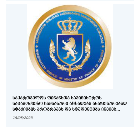
ᲡᲐᲥᲐᲠᲗᲕᲔᲚᲝᲡ ᲤᲘᲜᲐᲜᲡᲗᲐ ᲡᲐᲛᲘᲜᲘᲡᲢᲠᲝᲡ
ᲡᲐᲒᲐᲛᲝᲫᲘᲔᲑᲝ ᲡᲐᲛᲡᲐᲮᲣᲠᲘ ᲐᲪᲮᲐᲓᲔᲑᲡ ᲐᲜᲐᲖᲦᲐᲣᲠᲔᲑᲐᲓ
ᲡᲢᲐᲟᲘᲔᲑᲘᲡ ᲞᲠᲝᲒᲠᲐᲛᲐᲡ ᲓᲐ ᲡᲢᲣᲓᲔᲜᲢᲔᲑᲡ ᲘᲬᲕᲔᲕᲡ
ᲨᲔᲮᲕᲔᲓᲠᲐᲖᲔ
15/05/2023