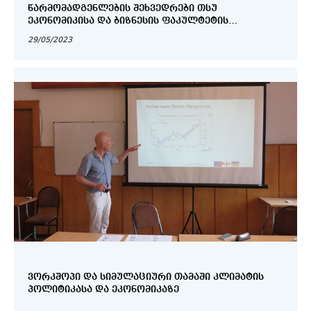
ᲬᲐᲠᲛᲝᲛᲐᲓᲒᲔᲜᲚᲔᲑᲘᲡ ᲨᲔᲮᲕᲔᲓᲠᲔᲑᲘ ᲗᲡᲣ
ᲔᲙᲝᲜᲝᲛᲘᲙᲘᲡᲐ ᲓᲐ ᲑᲘᲖᲜᲔᲡᲘᲡ ᲤᲐᲙᲣᲚᲢᲔᲢᲘᲡ
ᲡᲢᲣᲓᲔᲜᲢᲔᲑᲗᲐᲜ
29/05/2023
ᲕᲝᲠᲙᲨᲝᲞᲘ ᲓᲐ ᲡᲘᲛᲣᲚᲐᲪᲘᲣᲠᲘ ᲗᲐᲛᲐᲨᲘ ᲙᲚᲘᲛᲐᲢᲘᲡ
ᲞᲝᲚᲘᲢᲘᲙᲐᲡᲐ ᲓᲐ ᲔᲙᲝᲜᲝᲛᲘᲙᲐᲖᲔ