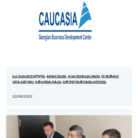
ᲡᲐᲥᲐᲠᲗᲕᲔᲚᲝᲡ ᲑᲘᲖᲜᲔᲡᲘᲡ ᲒᲐᲜᲕᲘᲗᲐᲠᲔᲑᲘᲡ ᲪᲔᲜᲢᲠᲘ
ᲐᲪᲮᲐᲓᲔᲑᲡ ᲡᲢᲐᲟᲘᲠᲔᲑᲐᲡ ᲡᲢᲣᲓᲔᲜᲢᲔᲑᲘᲡᲐᲗᲕᲘᲡ
02/06/2023