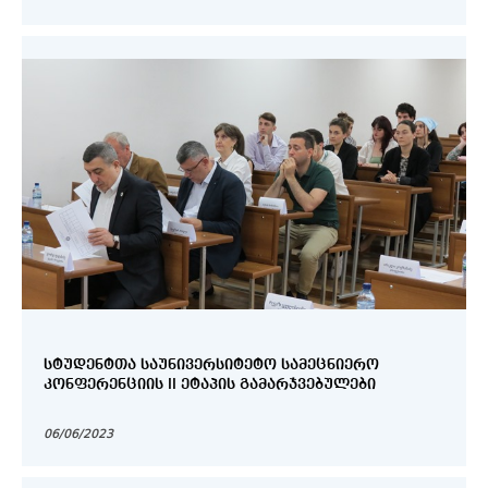
ᲡᲢᲣᲓᲔᲜᲢᲗᲐ ᲡᲐᲣᲜᲘᲕᲔᲠᲡᲘᲢᲔᲢᲝ ᲡᲐᲛᲔᲪᲜᲘᲔᲠᲝ
ᲙᲝᲜᲤᲔᲠᲔᲜᲪᲘᲘᲡ II ᲔᲢᲐᲞᲘᲡ ᲒᲐᲛᲐᲠᲯᲕᲔᲑᲣᲚᲔᲑᲘ
06/06/2023