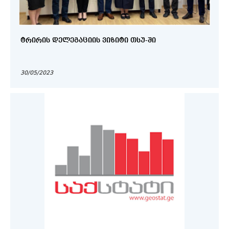
ᲢᲠᲘᲠᲘᲡ ᲓᲔᲚᲔᲒᲐᲪᲘᲘᲡ ᲕᲘᲖᲘᲢᲘ ᲗᲡᲣ-ᲨᲘ
30/05/2023