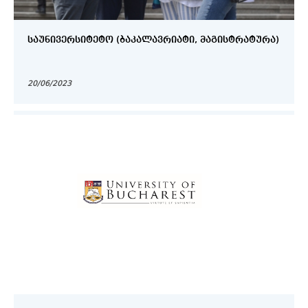
ᲡᲐᲣᲜᲘᲕᲔᲠᲡᲘᲢᲔᲢᲝ (ᲑᲐᲙᲐᲚᲐᲕᲠᲘᲐᲢᲘ, ᲛᲐᲒᲘᲡᲢᲠᲐᲢᲣᲠᲐ)
20/06/2023