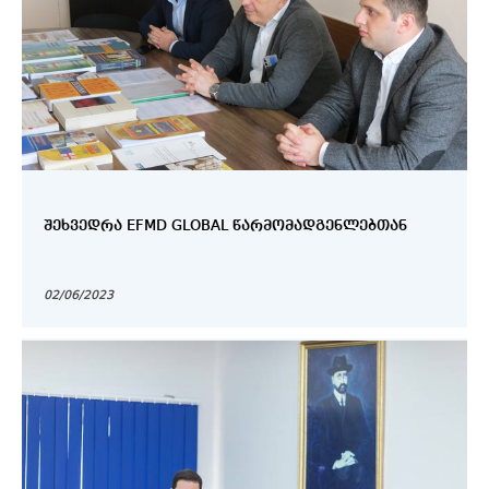
ᲨᲔᲮᲕᲔᲓᲠᲐ EFMD GLOBAL ᲬᲐᲠᲛᲝᲛᲐᲓᲒᲔᲜᲚᲔᲑᲗᲐᲜ
02/06/2023