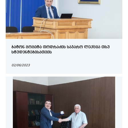
ᲑᲐᲢᲝᲜ ᲒᲝᲒᲘᲢᲐ ᲗᲝᲓᲠᲐᲫᲘᲡ ᲡᲐᲯᲐᲠᲝ ᲚᲔᲥᲪᲘᲐ ᲗᲡᲣ
ᲡᲢᲣᲓᲔᲜᲢᲔᲑᲘᲡᲐᲗᲕᲘᲡ
02/06/2023