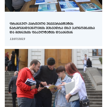
ᲤᲠᲐᲜᲒᲣᲚ-ᲥᲐᲠᲗᲣᲚᲘ ᲣᲜᲘᲕᲔᲠᲡᲘᲢᲔᲢᲘᲡ
ᲬᲐᲠᲛᲝᲛᲐᲓᲒᲔᲜᲚᲔᲑᲘᲡ ᲨᲔᲮᲕᲔᲓᲠᲐ ᲗᲡᲣ ᲔᲙᲝᲜᲝᲛᲘᲙᲘᲡᲐ
ᲓᲐ ᲑᲘᲖᲜᲔᲡᲘᲡ ᲤᲐᲙᲣᲚᲢᲔᲢᲘᲡ ᲓᲔᲙᲐᲜᲗᲐᲜ
13/07/2023