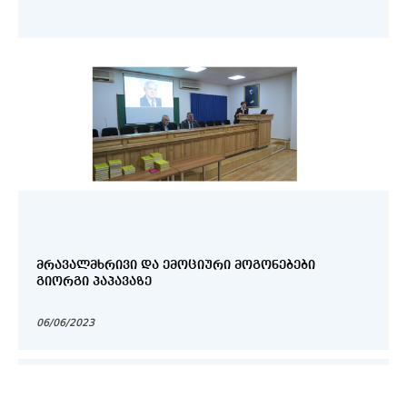
ᲛᲠᲐᲕᲐᲚᲛᲮᲠᲘᲕᲘ ᲓᲐ ᲔᲛᲝᲪᲘᲣᲠᲘ ᲛᲝᲒᲝᲜᲔᲑᲔᲑᲘ
ᲒᲘᲝᲠᲒᲘ ᲞᲐᲞᲐᲕᲐᲖᲔ
06/06/2023