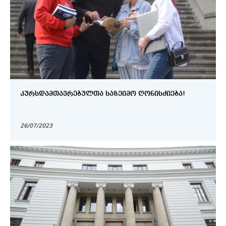
ᲙᲣᲠᲡᲓᲐᲛᲗᲐᲕᲠᲔᲑᲣᲚᲗᲐ ᲡᲐᲖᲔᲘᲛᲝ ᲦᲝᲜᲘᲡᲫᲘᲔᲑᲐ!
26/07/2023