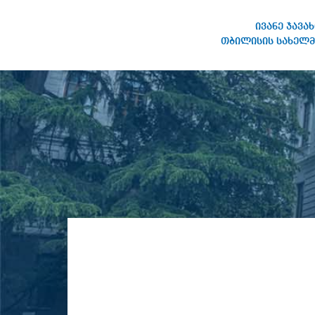
ივანე ჯავა
თბილისის სახელმ
ივანე ჯავახიშვილის
სახელობის თბილისის
სახელმწიფო უნივერსიტეტი