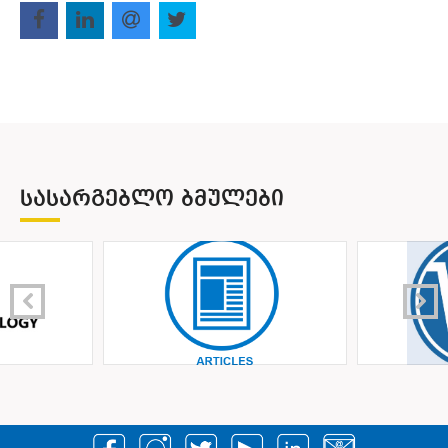
ᲡᲐᲡᲐᲠᲒᲔᲑᲚᲝ ᲑᲛᲣᲚᲔᲑᲘ