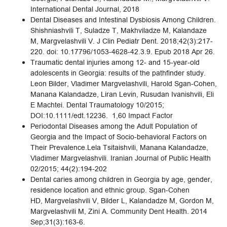
International Dental Journal, 2018
Dental Diseases and Intestinal Dysbiosis Among Children.
Shishniashvili T, Suladze T, Makhviladze M, Kalandaze
M, Margvelashvili V. J Clin Pediatr Dent. 2018;42(3):217-
220. doi: 10.17796/1053-4628-42.3.9. Epub 2018 Apr 26.
Traumatic dental injuries among 12- and 15-year-old
adolescents in Georgia: results of the pathfinder study.
Leon Bilder, Vladimer Margvelashvili, Harold Sgan-Cohen,
Manana Kalandadze, Liran Levin, Rusudan Ivanishvili, Eli
E Machtei. Dental Traumatology 10/2015;
DOI:10.1111/edt.12236. 1,60 Impact Factor
Periodontal Diseases among the Adult Population of
Georgia and the Impact of Socio-behavioral Factors on
Their Prevalence.Lela Tsitaishvili, Manana Kalandadze,
Vladimer Margvelashvili. Iranian Journal of Public Health
02/2015; 44(2):194-202
Dental caries among children in Georgia by age, gender,
residence location and ethnic group. Sgan-Cohen
HD, Margvelashvili V, Bilder L, Kalandadze M, Gordon M,
Margvelashvili M, Zini A. Community Dent Health. 2014
Sep;31(3):163-6.