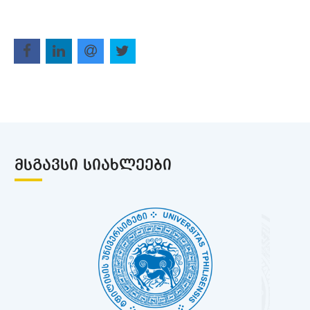
ᲛᲡᲒᲐᲕᲡᲘ ᲡᲘᲐᲮᲚᲔᲔᲑᲘ