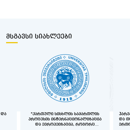
ᲛᲡᲒᲐᲕᲡᲘ ᲡᲘᲐᲮᲚᲔᲔᲑᲘ
 ᲓᲐ
"ᲥᲐᲠᲗᲣᲚᲘ ᲡᲘᲡᲮᲚᲘᲡ ᲡᲐᲛᲐᲠᲗᲚᲘᲡ
ᲰᲐᲠᲕ
ᲞᲠᲝᲪᲔᲡᲘᲡ ᲘᲜᲢᲔᲠᲜᲐᲪᲘᲝᲜᲐᲚᲘᲖᲐᲪᲘᲐ
ᲓᲐ Თ
ᲓᲐ ᲔᲕᲠᲝᲞᲔᲘᲖᲐᲪᲘᲐ, ᲠᲝᲒᲝᲠᲪ
ᲔᲠᲗᲝ
ᲞᲠᲝᲑᲚᲔᲛᲐ ᲓᲐ ᲐᲛᲝᲪᲐᲜᲐ"
ᲞᲠᲝᲒ