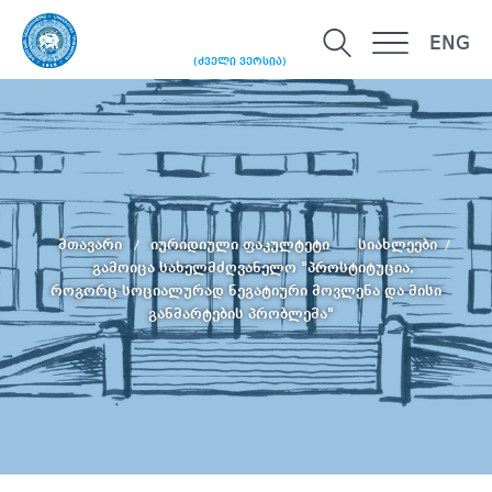
ENG
(ძველი ვერსია)
მთავარი
იურიდიული ფაკულტეტი
სიახლეები
გამოიცა სახელმძღვანელო "პროსტიტუცია,
როგორც სოციალურად ნეგატიური მოვლენა და მისი
განმარტების პრობლემა"