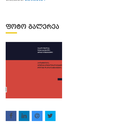
ᲤᲝᲢᲝ ᲒᲐᲚᲔᲠᲔᲐ