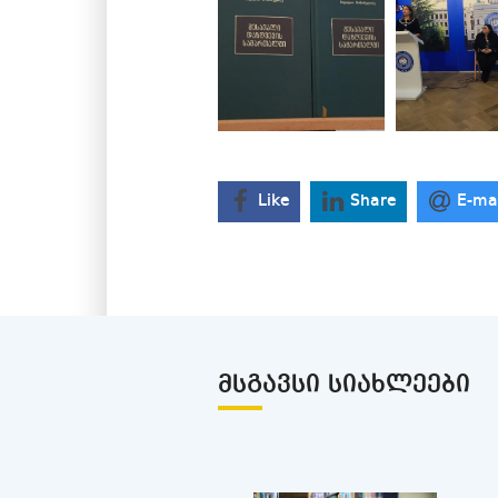
Like
Share
E-ma
ᲛᲡᲒᲐᲕᲡᲘ ᲡᲘᲐᲮᲚᲔᲔᲑᲘ