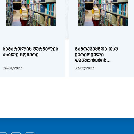
ᲡᲐᲛᲐᲠᲗᲚᲘᲡ ᲟᲣᲠᲜᲐᲚᲘᲡ
ᲒᲐᲛᲝᲥᲕᲔᲧᲜᲓᲐ ᲗᲡᲣ
ᲐᲮᲐᲚᲘ ᲜᲝᲛᲔᲠᲘ
ᲘᲣᲠᲘᲓᲘᲣᲚᲘ
ᲤᲐᲙᲣᲚᲢᲔᲢᲘᲡ
ᲝᲠᲔᲜᲝᲕᲐᲜᲘ
10/04/2021
31/08/2021
ᲡᲐᲛᲔᲪᲜᲘᲔᲠᲝ
ᲞᲔᲠᲘᲝᲓᲣᲚᲘ
ᲟᲣᲠᲜᲐᲚᲘᲡ
"ᲡᲐᲛᲐᲠᲗᲚᲘᲡ
ᲟᲣᲠᲜᲐᲚᲘ" 2020-№2
ᲘᲜᲒᲚᲘᲡᲣᲠᲔᲜᲝᲕᲐᲜᲘ
ᲒᲐᲛᲝᲪᲔᲛᲐ