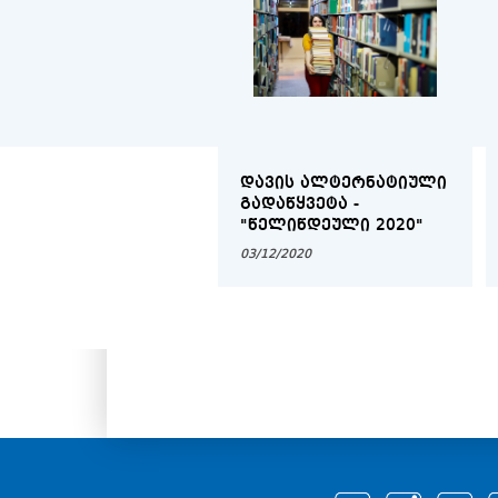
ᲓᲐᲕᲘᲡ ᲐᲚᲢᲔᲠᲜᲐᲢᲘᲣᲚᲘ
ᲒᲐᲓᲐᲬᲧᲕᲔᲢᲐ -
"ᲬᲔᲚᲘᲬᲓᲔᲣᲚᲘ 2020"
03/12/2020