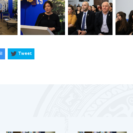
il
Tweet