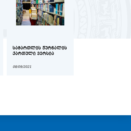
ᲡᲐᲛᲐᲠᲗᲚᲘᲡ ᲟᲣᲠᲜᲐᲚᲘᲡ
ᲗᲡᲣ-Ს ᲘᲣᲠᲘᲓᲘᲣᲚᲘ
ᲥᲐᲠᲗᲣᲚᲘ ᲕᲔᲠᲡᲘᲐ
ᲤᲐᲙᲣᲚᲢᲔᲢᲘᲡ ᲙᲕᲚᲔᲕ
,,ᲡᲔᲥᲡᲣᲐᲚᲣᲠᲘ
ᲨᲔᲕᲘᲬᲠᲝᲔᲑᲘᲡᲐ ᲓᲐ
08/09/2021
17/10/2021
ᲡᲘᲫᲣᲚᲕᲘᲚᲘᲡ ᲔᲜᲘᲡ
ᲐᲙᲠᲫᲐᲚᲕᲘᲡ ᲙᲝᲜᲪᲔᲤ
-
ᲐᲜᲢᲘᲓᲘᲡᲙᲠᲘᲛᲘᲜᲐᲪᲘ
ᲙᲐᲜᲝᲜᲛᲓᲔᲑᲚᲝᲑᲐ ᲓᲐ
ᲡᲐᲣᲜᲘᲕᲔᲠᲡᲘᲢᲔᲢᲝ
ᲞᲝᲚᲘᲢᲘᲙᲐ"