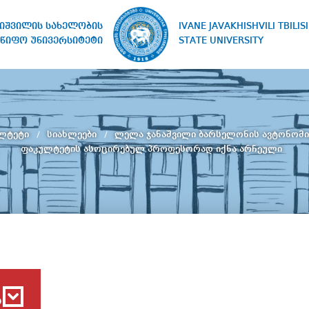
IVANE JAVAKHISHVILI TBILISI
ხიშვილის სახელობის
STATE UNIVERSITY
წიფო უნივერსიტეტი
ულტეტი
სიახლეები
ლელა ჯანაშვილი ბარსელონის ავტონომი
ფაკულტეტის ასოცირებულ პროფესორად იქნა არჩეული
ბ