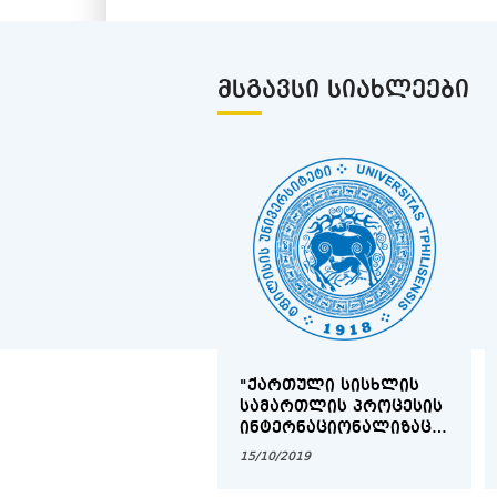
ᲛᲡᲒᲐᲕᲡᲘ ᲡᲘᲐᲮᲚᲔᲔᲑᲘ
"ᲥᲐᲠᲗᲣᲚᲘ ᲡᲘᲡᲮᲚᲘᲡ
ᲡᲐᲛᲐᲠᲗᲚᲘᲡ ᲞᲠᲝᲪᲔᲡᲘᲡ
ᲘᲜᲢᲔᲠᲜᲐᲪᲘᲝᲜᲐᲚᲘᲖᲐᲪᲘᲐ
ᲓᲐ ᲔᲕᲠᲝᲞᲔᲘᲖᲐᲪᲘᲐ,
15/10/2019
ᲠᲝᲒᲝᲠᲪ ᲞᲠᲝᲑᲚᲔᲛᲐ
ᲓᲐ ᲐᲛᲝᲪᲐᲜᲐ"