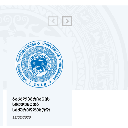
ᲑᲐᲙᲐᲚᲐᲕᲠᲘᲐᲢᲘᲡ
2019-2020 ᲬᲚᲘᲡ
ᲡᲢᲣᲓᲔᲜᲢᲗᲐ
ᲨᲔᲛᲝᲓᲒᲝᲛᲘᲡ
ᲡᲐᲧᲣᲠᲐᲓᲦᲔᲑᲝᲓ!
ᲡᲔᲛᲔᲡᲢᲠᲘᲡ ᲡᲢᲣᲓᲔᲜ
ᲡᲐᲛᲔᲪᲜᲘᲔᲠᲝ
12/02/2020
17/02/2020
ᲙᲝᲜᲤᲔᲠᲔᲜᲪᲘᲘᲡ
ᲡᲐᲔᲠᲗᲐᲨᲝᲠᲘᲡᲝ