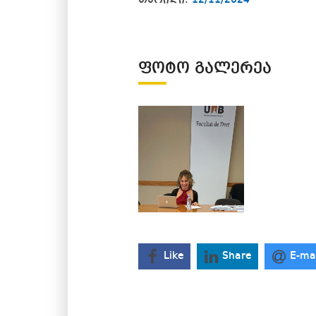
თარიღი:
12/11/2024
ᲤᲝᲢᲝ ᲒᲐᲚᲔᲠᲔᲐ
Like
Share
E-ma