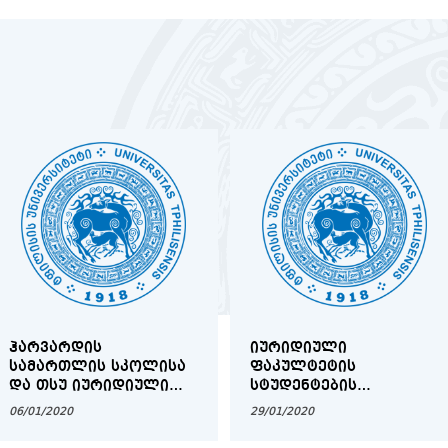
ᲰᲐᲠᲕᲐᲠᲓᲘᲡ
ᲘᲣᲠᲘᲓᲘᲣᲚᲘ
ᲡᲐᲛᲐᲠᲗᲚᲘᲡ ᲡᲙᲝᲚᲘᲡᲐ
ᲤᲐᲙᲣᲚᲢᲔᲢᲘᲡ
ᲓᲐ ᲗᲡᲣ ᲘᲣᲠᲘᲓᲘᲣᲚᲘ
ᲡᲢᲣᲓᲔᲜᲢᲔᲑᲘᲡ
ᲤᲐᲙᲣᲚᲢᲔᲢᲘᲡ
ᲡᲐᲧᲣᲠᲐᲓᲦᲔᲑᲝᲓ!
06/01/2020
29/01/2020
ᲔᲠᲗᲝᲑᲚᲘᲕᲘ
ᲡᲐᲡᲔᲠᲢᲘᲤᲘᲙᲐᲢᲝ