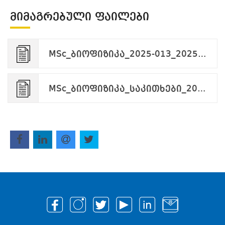
ᲛᲘᲛᲐᲒᲠᲔᲑᲣᲚᲘ ᲤᲐᲘᲚᲔᲑᲘ
MSc_ბიოფიზიკა_2025-013_2025-02-13.pdf
MSc_ბიოფიზიკა_საკითხები_2025.pdf