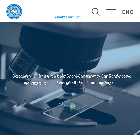
ENG
(ძველი ვერსია)
მთავარი
ზუსტ და საბუნებისმეტყველო მეცნიერებათა
ფაკულტეტი
პროგრამები
ბიოფიზიკა