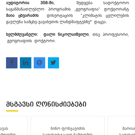
აუდიტორია 358-ში,
შედგება სადოქტორო
საგანმანათლებლო პროგრამის „გეოგრაფია“ დოქტო­რანტ
მაია ცხვარაძის
დისერტაციის “კლიმატის ცვლილების
გავლენა სამცხე-ჯავახეთის ლანდშაფტებზე" დაცვა.
ხელმძღვანელი:
დალი ნიკოლაიშვილი
, თსუ პროფესორი,
გეოგრაფიის დოქტორი.
ᲛᲡᲒᲐᲕᲡᲘ ᲦᲝᲜᲘᲡᲫᲘᲔᲑᲔᲑᲘ
ავას
ნინო ფონჯავიძის
მარია
აშრომის
სადისერტაციო ნაშრომის
სადისე