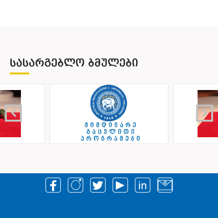
ᲡᲐᲡᲐᲠᲒᲔᲑᲚᲝ ᲑᲛᲣᲚᲔᲑᲘ