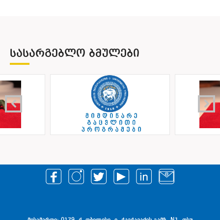
ᲡᲐᲡᲐᲠᲒᲔᲑᲚᲝ ᲑᲛᲣᲚᲔᲑᲘ